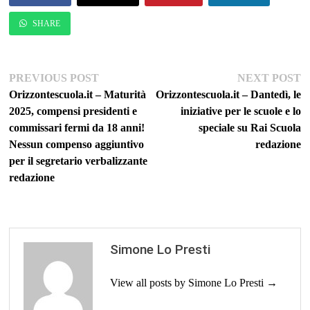
SHARE
Navigazione
Previous
Ne
PREVIOUS POST
NEXT POST
post:
po
Orizzontescuola.it – Maturità
Orizzontescuola.it – Dantedì, le
articoli
2025, compensi presidenti e
iniziative per le scuole e lo
commissari fermi da 18 anni!
speciale su Rai Scuola
Nessun compenso aggiuntivo
redazione
per il segretario verbalizzante
redazione
Simone Lo Presti
View all posts by Simone Lo Presti →