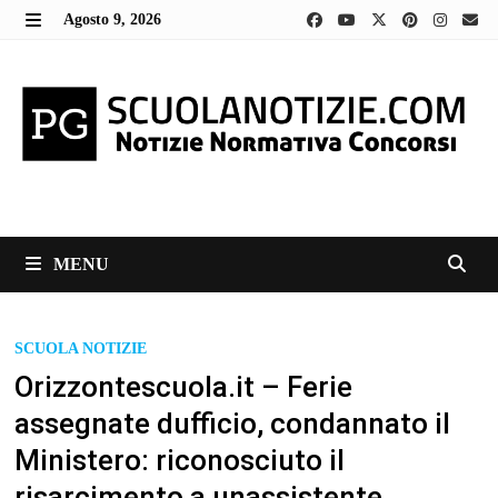
Skip
Agosto 9, 2026
to
MENU
content
MENU
SCUOLA NOTIZIE
Orizzontescuola.it – Ferie
assegnate dufficio, condannato il
Ministero: riconosciuto il
risarcimento a unassistente