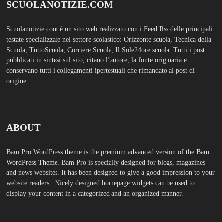
display your content in a categorized and an organized manner.
SCUOLS NOTIZIE
MOSTRA TUTTO
FASHION
TFA Sostegno: formare insegnanti,
costruire comunità MARIA EMILIA
CREMONESI* – Questo articolo è
apparso per la prima volta su
Tuttoscuola.com
Agosto 8, 2026