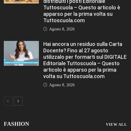
FASHION
VIEW ALL
TFA Sostegno: formare insegnanti,
costruire comunità MARIA EMILIA
CREMONESI* – Questo articolo è
apparso per la prima volta su
Tuttoscuola.com
Agosto 8, 2026
Immissioni in ruolo Dirigenti Scolastici,
via libera a 365 assunzioni. Ecco come
saranno distribuiti i posti Editoriale
Tuttoscuola – Questo articolo è
apparso per la prima volta su
Tuttoscuola.com
Agosto 8, 2026
Hai ancora un residuo sulla Carta
Docente? Fino al 27 agosto utilizzalo