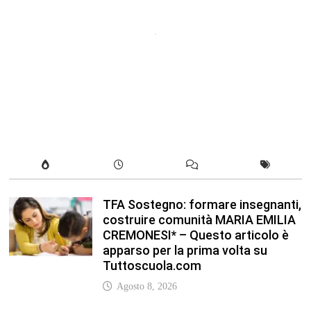
TFA Sostegno: formare insegnanti,
costruire comunità MARIA EMILIA
CREMONESI* – Questo articolo è
apparso per la prima volta su
Tuttoscuola.com
Agosto 8, 2026
In our leisure we reveal what kind
of people we are.
Luglio 17, 2019
Quality is not an act, it is a habit.
Giugno 17, 2019
Life is 10% what happens to you
and 90% how you react to it.
Giugno 17, 2017