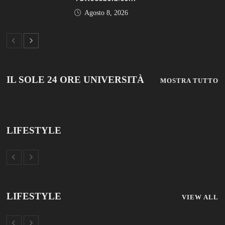
LIFESTYLE
VIEW ALL
© 2019 Add Your Own Copyright Text Here.
TUTTOSCUOLA
FISM NEWS
FAMIGLIA CRISTIANA
SCUOLA E UNIVERSITÀ
SCUOLA E FORMAZIONE
PROFESSIONE SCUOLA
SCUOLE NON STATALI
DISCLAIMER
MODULO CONTATTI
ISCRIZIONE NEWSLETTER