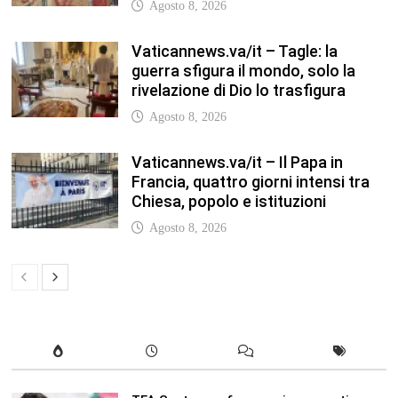
TFA Sostegno: formare insegnanti,
costruire comunità MARIA EMILIA
CREMONESI* – Questo articolo è
apparso per la prima volta su
Tuttoscuola.com
Agosto 8, 2026
In our leisure we reveal what kind of
people we are.
Luglio 17, 2019
Quality is not an act, it is a habit.
Giugno 17, 2019