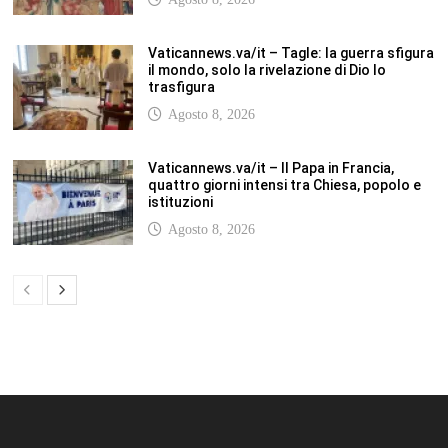
SCUOLANOTIZIE.COM
Scuolanotizie.com è un sito web realizzato con i Feed Rss delle principali
testate specializzate nel settore scolastico: Orizzonte scuola, Tecnica della
Scuola, TuttoScuola, Corriere Scuola, Il Sole24ore scuola. Tutti i post
pubblicati in sintesi sul sito, citano l’autore, la fonte originaria e
conservano tutti i collegamenti ipertestuali che rimandato al post di
origine.
ABOUT
Bam Pro WordPress theme is the premium advanced version of the
Bam
WordPress Theme.
Bam Pro is specially designed for blogs, magazines
and news websites. It has been designed to give a good impression to your
website readers. Nicely designed homepage widgets can be used to