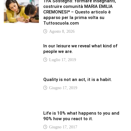
Life is 10% what happens to you and
90% how you react to it.
Giugno 17, 2017
LATEST
Vaticannews.va/it – Rilanciare l’empatia, il
progetto Triennale d’Arte delle Università
cattoliche
Agosto 8, 2026
Vaticannews.va/it – Filippine, il vicariato
apostolico di Calapan diventa diocesi
Agosto 8, 2026