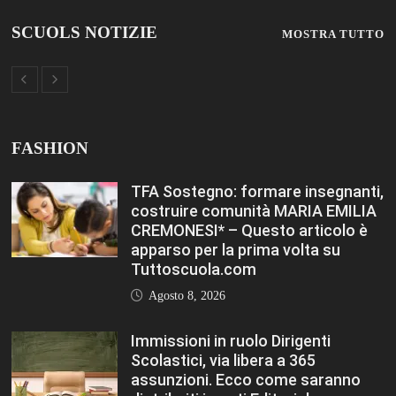
Immissioni in ruolo Dirigenti
Scolastici, via libera a 365
assunzioni. Ecco come saranno
distribuiti i posti Editoriale
Tuttoscuola – Questo articolo è
apparso per la prima volta su
Tuttoscuola.com
Agosto 8, 2026
Hai ancora un residuo sulla Carta
Docente? Fino al 27 agosto
utilizzalo per formarti sul DIGITALE
Editoriale Tuttoscuola – Questo
articolo è apparso per la prima
volta su Tuttoscuola.com
Agosto 8, 2026