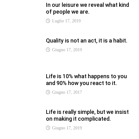
Life is really simple, but we insist
on making it complicated.
Giugno 17, 2019
LATEST
Vaticannews.va/it – Rilanciare
l’empatia, il progetto Triennale
d’Arte delle Università cattoliche
Agosto 8, 2026
Vaticannews.va/it – Filippine, il
vicariato apostolico di Calapan
diventa diocesi