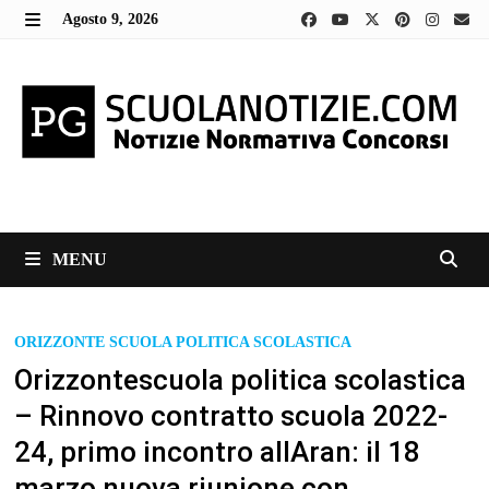
Skip
Agosto 9, 2026
to
MENU
content
MENU
ORIZZONTE SCUOLA POLITICA SCOLASTICA
Orizzontescuola politica scolastica
– Rinnovo contratto scuola 2022-
24, primo incontro allAran: il 18
marzo nuova riunione con