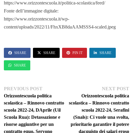
https://www.orizzontescuola.it/politica-scolastica/feed/
Fonte dell’immagine digitale:
https://www.orizzontescuola.it/wp-
content/uploads/2022/11/FhxXB8daAAMSSS4-scaled.jpeg
SHARE
SHARE
PIN IT
SHARE
SHARE
Navigazione
Previous
Ne
PREVIOUS POST
NEXT POST
post:
po
Orizzontescuola politica
Orizzontescuola politica
articoli
scolastica – Rinnovo contratto
scolastica – Rinnovo contratto
scuola 2022-24, DAprile (Uil
scuola 2022-24, Serafini
Scuola Rua): Detassazione e
(Snals): Ci vuole una svolta,
risorse aggiuntive per un
prioritario garantire il potere
contratto equo. Servono
dacquisto dei salari eroso