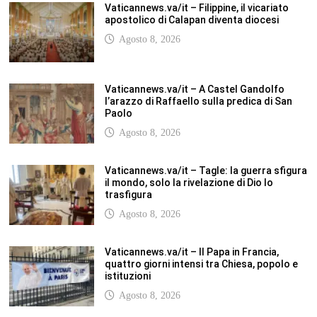
istituzioni
Agosto 8, 2026
SCUOLANOTIZIE.COM
Scuolanotizie.com è un sito web realizzato con i Feed Rss delle principali
testate specializzate nel settore scolastico: Orizzonte scuola, Tecnica della
Scuola, TuttoScuola, Corriere Scuola, Il Sole24ore scuola. Tutti i post
pubblicati in sintesi sul sito, citano l’autore, la fonte originaria e
conservano tutti i collegamenti ipertestuali che rimandato al post di
origine.