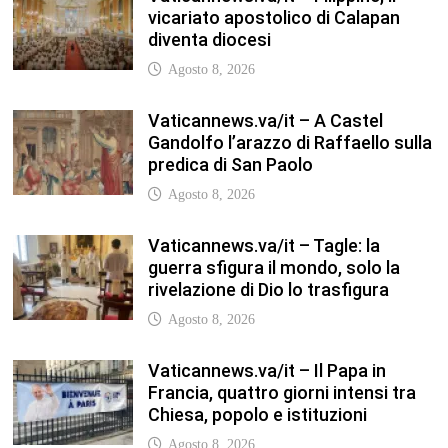
Vaticannews.va/it – Il Papa in
Francia, quattro giorni intensi tra
Chiesa, popolo e istituzioni
Agosto 8, 2026
TFA Sostegno: formare insegnanti,
costruire comunità MARIA EMILIA
CREMONESI* – Questo articolo è
apparso per la prima volta su
Tuttoscuola.com
Agosto 8, 2026