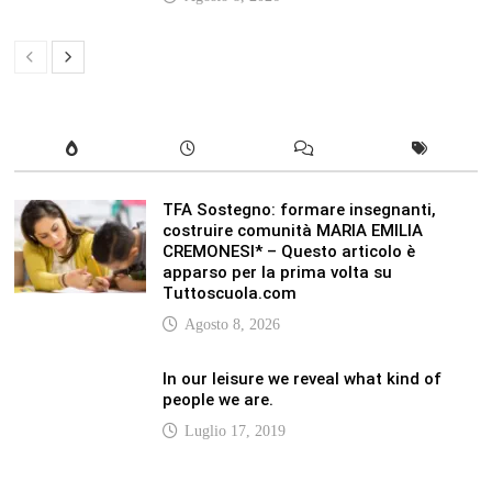
In our leisure we reveal what kind of
people we are.
Luglio 17, 2019
Quality is not an act, it is a habit.
Giugno 17, 2019
Life is 10% what happens to you and
90% how you react to it.
Giugno 17, 2017
LATEST
Vaticannews.va/it – Rilanciare l’empatia, il
progetto Triennale d’Arte delle Università
cattoliche