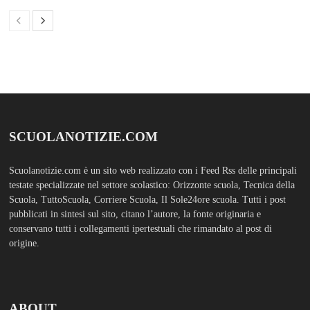
ABOUT
Bam Pro WordPress theme is the premium advanced version of the
Bam
WordPress Theme.
Bam Pro is specially designed for blogs, magazines
and news websites. It has been designed to give a good impression to your
website readers. Nicely designed homepage widgets can be used to
display your content in a categorized and an organized manner.
SCUOLS NOTIZIE
MOSTRA TUTTO
FASHION