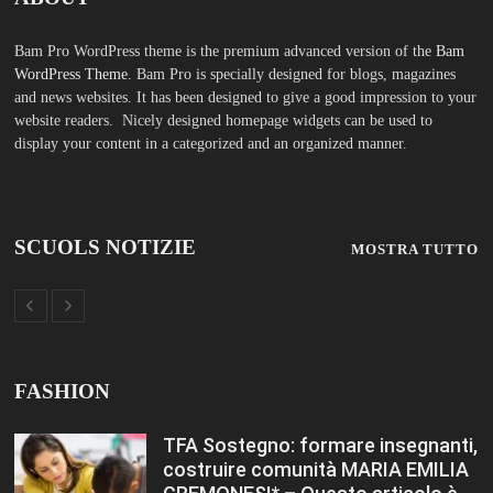
TFA Sostegno: formare insegnanti,
costruire comunità MARIA EMILIA
CREMONESI* – Questo articolo è
apparso per la prima volta su
Tuttoscuola.com
Agosto 8, 2026
Immissioni in ruolo Dirigenti
Scolastici, via libera a 365
assunzioni. Ecco come saranno
distribuiti i posti Editoriale
Tuttoscuola – Questo articolo è
apparso per la prima volta su
Tuttoscuola.com
Agosto 8, 2026
Hai ancora un residuo sulla Carta
Docente? Fino al 27 agosto
utilizzalo per formarti sul DIGITALE