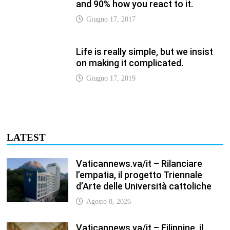
l’empatia, il progetto Triennale
d’Arte delle Università cattoliche
Agosto 8, 2026
Vaticannews.va/it – Filippine, il
vicariato apostolico di Calapan
diventa diocesi
Agosto 8, 2026
Vaticannews.va/it – A Castel
Gandolfo l’arazzo di Raffaello sulla
predica di San Paolo
Agosto 8, 2026
Vaticannews.va/it – Tagle: la
guerra sfigura il mondo, solo la
rivelazione di Dio lo trasfigura
Agosto 8, 2026