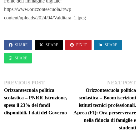
Fonte dell’immagine digitale:
https://www.orizzontescuola.it/wp-
content/uploads/2024/04/Valditara_1.jpeg
SHARE
SHARE
PIN IT
SHARE
SHARE
Navigazione
Previous
Ne
PREVIOUS POST
NEXT POST
post:
po
Orizzontescuola politica
Orizzontescuola politica
articoli
scolastica – PNRR Istruzione,
scolastica – Boom iscrizioni
speso il 23% dei fondi
istituti tecnici-professionali,
disponibili. I dati del Governo
Aprea (FI): Ora perserverare
nella fiducia di famiglie e
studenti