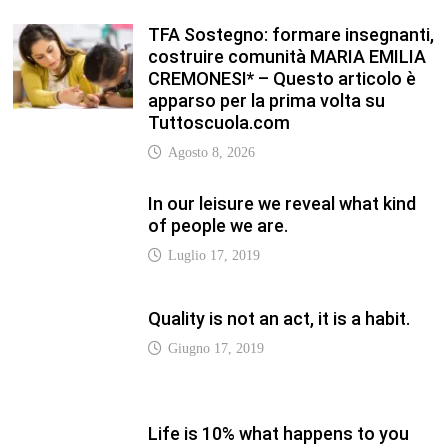
Quality is not an act, it is a habit.
Giugno 17, 2019
Life is 10% what happens to you
and 90% how you react to it.
Giugno 17, 2017
Life is really simple, but we insist
on making it complicated.
Giugno 17, 2019
LATEST
Vaticannews.va/it – Rilanciare