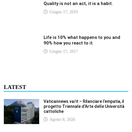
Agosto 8, 2026
Vaticannews.va/it – Filippine, il vicariato
apostolico di Calapan diventa diocesi
Agosto 8, 2026
Vaticannews.va/it – A Castel Gandolfo
l’arazzo di Raffaello sulla predica di San
Paolo
Agosto 8, 2026
Vaticannews.va/it – Tagle: la guerra sfigura
il mondo, solo la rivelazione di Dio lo
trasfigura
Agosto 8, 2026
Vaticannews.va/it – Il Papa in Francia,
quattro giorni intensi tra Chiesa, popolo e