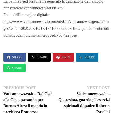
La pagina Feed Rss che ha generato la descrizione dell’articolo:
https://www.vaticannews.va/it.rss.xml
Fonte dell’immagine digitale:
https://www.vaticannews.va/content/dam/vaticannews/agenzie/ima
ges/reuters/2025/03/10/13/1741609060628.JPG/_jcr_content/rendi
tions/cq5dam.thumbnail.cropped.750.422.jpeg
SHARE
SHARE
PIN IT
SHARE
SHARE
Navigazione
Previous
Ne
PREVIOUS POST
NEXT POST
post:
po
Vaticannews.va/it – Dal Ciad
Vaticannews.va/it –
articoli
alla Cina, passando per
Quaresima, guarda gli esercizi
Buenos Aires: il mondo in
spirituali di padre Roberto
preghiera Francesco
Pasolini