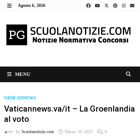
Skip
Agosto 6, 2026
to
MENU
content
MENU
VATICANNEWS
Vaticannews.va/it – La Groenlandia
al voto
by
Scuolanotizie.com
Marzo 10, 2025
0