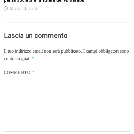
per la società e la tutela dei vulnerabili
Marzo 13, 2026
Lascia un commento
Il tuo indirizzo email non sarà pubblicato.
I campi obbligatori sono
contrassegnati
*
COMMENTO
*