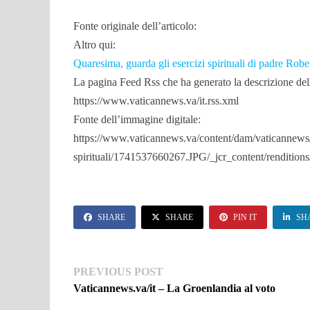
Fonte originale dell’articolo:
Altro qui:
Quaresima, guarda gli esercizi spirituali di padre Robe
La pagina Feed Rss che ha generato la descrizione dell
https://www.vaticannews.va/it.rss.xml
Fonte dell’immagine digitale:
https://www.vaticannews.va/content/dam/vaticannews/
spirituali/1741537660267.JPG/_jcr_content/renditio
SHARE
SHARE
PIN IT
SH
Navigazione
Previous
PREVIOUS POST
post:
Vaticannews.va/it – La Groenlandia al voto
articoli