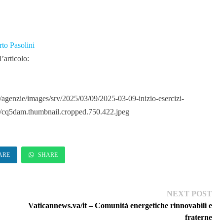
rto Pasolini
’articolo:
agenzie/images/srv/2025/03/09/2025-03-09-inizio-esercizi-
ns/cq5dam.thumbnail.cropped.750.422.jpeg
ARE
SHARE
Ne
NEXT POST
pos
Vaticannews.va/it – Comunità energetiche rinnovabili e
fraterne