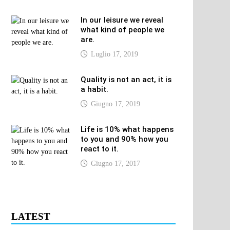
In our leisure we reveal
what kind of people we
are.
Luglio 17, 2019
Quality is not an act, it is
a habit.
Giugno 17, 2019
Life is 10% what happens
to you and 90% how you
react to it.
Giugno 17, 2017
LATEST