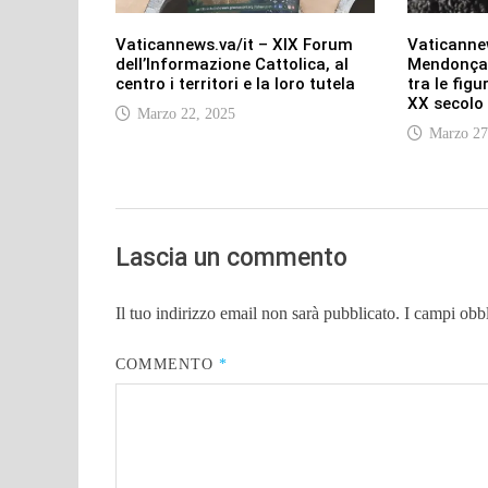
Vaticannews.va/it – XIX Forum
Vaticannew
dell’Informazione Cattolica, al
Mendonça:
centro i territori e la loro tutela
tra le figu
XX secolo
Marzo 22, 2025
Marzo 27
Lascia un commento
Il tuo indirizzo email non sarà pubblicato.
I campi obb
COMMENTO
*