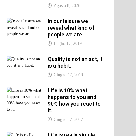
Agosto 8, 2026
In our leisure we
reveal what kind of
people we are.
Luglio 17, 2019
Quality is not an act, it
is a habit.
Giugno 17, 2019
Life is 10% what
happens to you and
90% how you react to
it.
Giugno 17, 2017
Life is really simple,