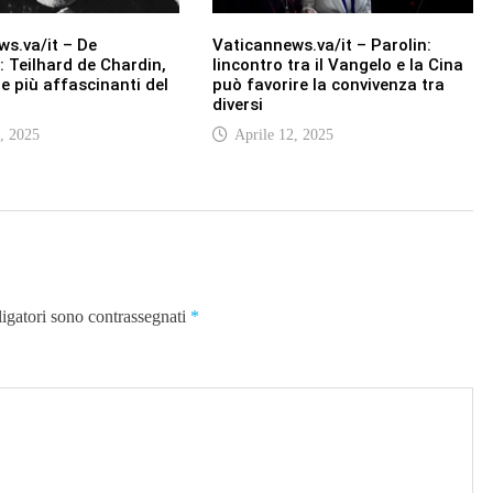
s.va/it – De
Vaticannews.va/it – Parolin:
 Teilhard de Chardin,
lincontro tra il Vangelo e la Cina
re più affascinanti del
può favorire la convivenza tra
diversi
, 2025
Aprile 12, 2025
ligatori sono contrassegnati
*