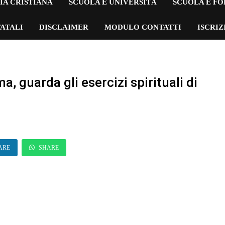
IA CRISTIANA
SCUOLA E UNIVERSITÀ
SCUOLA E F
ATALI
DISCLAIMER
MODULO CONTATTI
ISCRI
, guarda gli esercizi spirituali di
ARE
SHARE