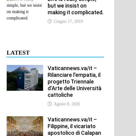
but we insist on
making it complicated.
Giugno 17, 2019
LATEST
Vaticannews.va/it –
Rilanciare l’empatia, il
progetto Triennale
d’Arte delle Università
cattoliche
Agosto 8, 2026
Vaticannews.va/it –
Filippine, il vicariato
apostolico di Calapan