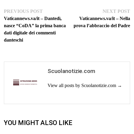
Navigazione
Previous
Ne
PREVIOUS POST
NEXT POST
post:
po
Vaticannews.va/it – Dantedì,
Vaticannews.va/it – Nella
articoli
nasce “CoDA” la prima banca
prova l’abbraccio del Padre
dati digitale dei commenti
danteschi
Scuolanotizie.com
View all posts by Scuolanotizie.com →
YOU MIGHT ALSO LIKE