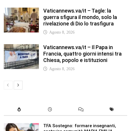
guerra sfigura il mondo, solo la
rivelazione di Dio lo trasfigura
Agosto 8, 2026
Vaticannews.va/it – Il Papa in
Francia, quattro giorni intensi tra
Chiesa, popolo e istituzioni
Agosto 8, 2026
TFA Sostegno: formare insegnanti,
costruire comunità MARIA EMILIA
CREMONESI* – Questo articolo è
apparso per la prima volta su