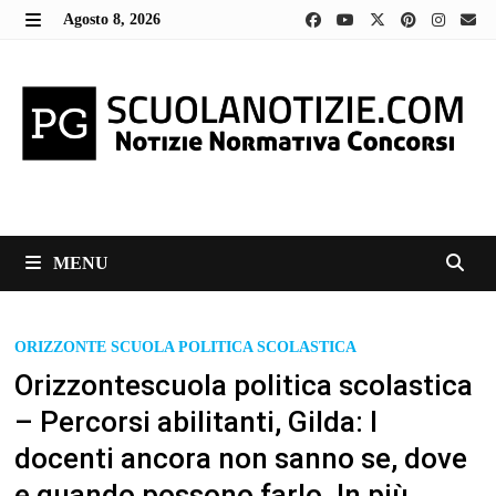
Skip
Agosto 8, 2026
to
MENU
content
MENU
ORIZZONTE SCUOLA POLITICA SCOLASTICA
Orizzontescuola politica scolastica
– Percorsi abilitanti, Gilda: I
docenti ancora non sanno se, dove
e quando possono farlo. In più