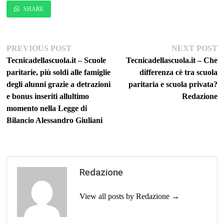
SHARE
Navigazione
Previous
Ne
PREVIOUS POST
NEXT POST
post:
po
Tecnicadellascuola.it – Scuole
Tecnicadellascuola.it – Che
articoli
paritarie, più soldi alle famiglie
differenza cè tra scuola
degli alunni grazie a detrazioni
paritaria e scuola privata?
e bonus inseriti allultimo
Redazione
momento nella Legge di
Bilancio Alessandro Giuliani
Redazione
View all posts by Redazione →