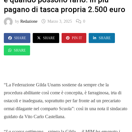
pagano di tasca propria 2.500 euro
by
Redazione
Marzo 3, 2025
0
SHARE
SHARE
PIN IT
SHARE
SHARE
“La Federazione Gilda Unams sostiene da sempre che la
procedura abilitante così come è concepita, è farraginosa, irta di
ostacoli e inadeguata, soprattutto per far fronte ad un precariato
ormai dilagante nel comparto Scuola”: così in una nota il sindacato
guidato da Vito Carlo Castellana.
“
La scorsa settimana
– spiega la Gilda –
il MIM ha emanato i