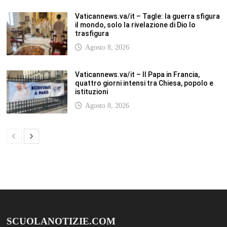
Vaticannews.va/it – Il Papa in Francia,
quattro giorni intensi tra Chiesa, popolo e
istituzioni
Agosto 8, 2026
SCUOLANOTIZIE.COM
Scuolanotizie.com è un sito web realizzato con i Feed Rss delle principali
testate specializzate nel settore scolastico: Orizzonte scuola, Tecnica della
Scuola, TuttoScuola, Corriere Scuola, Il Sole24ore scuola. Tutti i post
pubblicati in sintesi sul sito, citano l’autore, la fonte originaria e