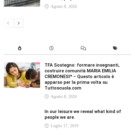
In our leisure we reveal what kind of
people we are.
Luglio 17, 2019
Quality is not an act, it is a habit.
Giugno 17, 2019
Life is 10% what happens to you and
90% how you react to it.
Giugno 17, 2017
LATEST
Vaticannews.va/it – Rilanciare l’empatia, il