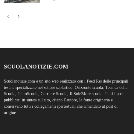
ABOUT
Bam Pro WordPress theme is the premium advanced version of the
Bam
WordPress Theme.
Bam Pro is specially designed for blogs, magazines
and news websites. It has been designed to give a good impression to your
website readers. Nicely designed homepage widgets can be used to
display your content in a categorized and an organized manner.
SCUOLS NOTIZIE
MOSTRA TUTTO
FASHION