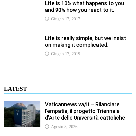
Vaticannews.va/it – Rilanciare
l’empatia, il progetto Triennale
d’Arte delle Università cattoliche
Agosto 8, 2026
Vaticannews.va/it – Filippine, il
vicariato apostolico di Calapan
diventa diocesi
Agosto 8, 2026
Vaticannews.va/it – A Castel
Gandolfo l’arazzo di Raffaello sulla
predica di San Paolo
Agosto 8, 2026
Vaticannews.va/it – Tagle: la
guerra sfigura il mondo, solo la
rivelazione di Dio lo trasfigura