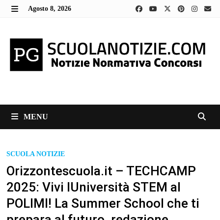
Skip
Agosto 8, 2026
to
MENU
content
MENU
SCUOLA NOTIZIE
Orizzontescuola.it – TECHCAMP
2025: Vivi lUniversità STEM al
POLIMI! La Summer School che ti
prepara al futuro. redazione