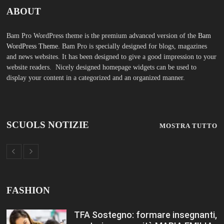
TFA Sostegno: formare insegnanti,
costruire comunità MARIA EMILIA
CREMONESI* – Questo articolo è
apparso per la prima volta su
Tuttoscuola.com
Agosto 8, 2026
Immissioni in ruolo Dirigenti
Scolastici, via libera a 365
assunzioni. Ecco come saranno
distribuiti i posti Editoriale
Tuttoscuola – Questo articolo è
apparso per la prima volta su
Tuttoscuola.com
Agosto 8, 2026
Hai ancora un residuo sulla Carta