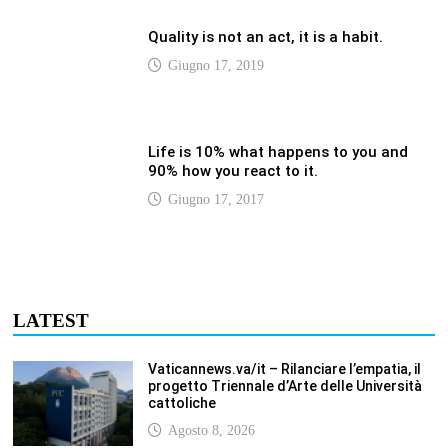
progetto Triennale d’Arte delle Università
cattoliche
Agosto 8, 2026
Vaticannews.va/it – Filippine, il vicariato
apostolico di Calapan diventa diocesi
Agosto 8, 2026
Vaticannews.va/it – A Castel Gandolfo
l’arazzo di Raffaello sulla predica di San
Paolo
Agosto 8, 2026
Vaticannews.va/it – Tagle: la guerra sfigura
il mondo, solo la rivelazione di Dio lo
trasfigura
Agosto 8, 2026
Vaticannews.va/it – Il Papa in Francia,