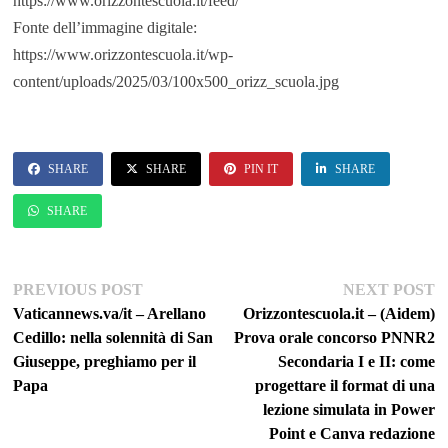
https://www.orizzontescuola.it/feed/
Fonte dell’immagine digitale:
https://www.orizzontescuola.it/wp-
content/uploads/2025/03/100x500_orizz_scuola.jpg
SHARE
SHARE
PIN IT
SHARE
SHARE
Navigazione
Previous
Ne
PREVIOUS POST
NEXT POST
post:
po
Vaticannews.va/it – Arellano
Orizzontescuola.it – (Aidem)
articoli
Cedillo: nella solennità di San
Prova orale concorso PNNR2
Giuseppe, preghiamo per il
Secondaria I e II: come
Papa
progettare il format di una
lezione simulata in Power
Point e Canva redazione