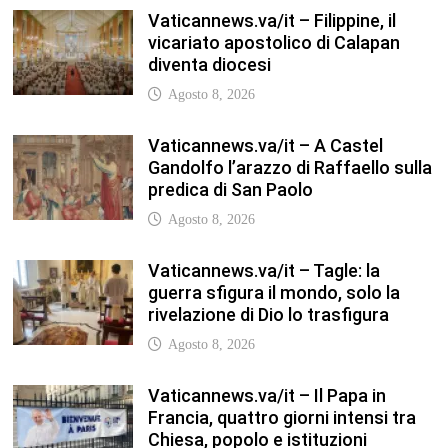
Agosto 8, 2026
Vaticannews.va/it – Il Papa in
Francia, quattro giorni intensi tra
Chiesa, popolo e istituzioni
Agosto 8, 2026
TFA Sostegno: formare insegnanti,
costruire comunità MARIA EMILIA
CREMONESI* – Questo articolo è
apparso per la prima volta su
Tuttoscuola.com
Agosto 8, 2026