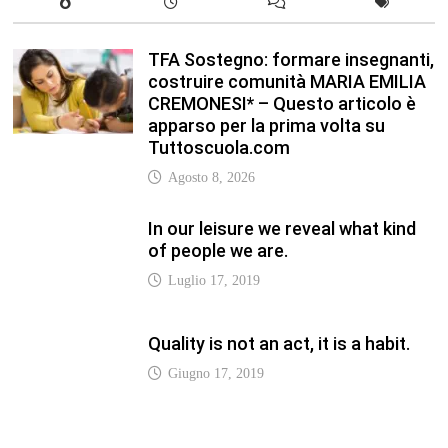
Luglio 17, 2019
Quality is not an act, it is a habit.
Giugno 17, 2019
Life is 10% what happens to you
and 90% how you react to it.
Giugno 17, 2017
Life is really simple, but we insist
on making it complicated.
Giugno 17, 2019
LATEST