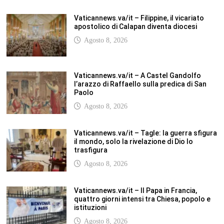
quattro giorni intensi tra Chiesa, popolo e
istituzioni
Agosto 8, 2026
SCUOLANOTIZIE.COM
Scuolanotizie.com è un sito web realizzato con i Feed Rss delle principali
testate specializzate nel settore scolastico: Orizzonte scuola, Tecnica della
Scuola, TuttoScuola, Corriere Scuola, Il Sole24ore scuola. Tutti i post
pubblicati in sintesi sul sito, citano l’autore, la fonte originaria e
conservano tutti i collegamenti ipertestuali che rimandato al post di
origine.