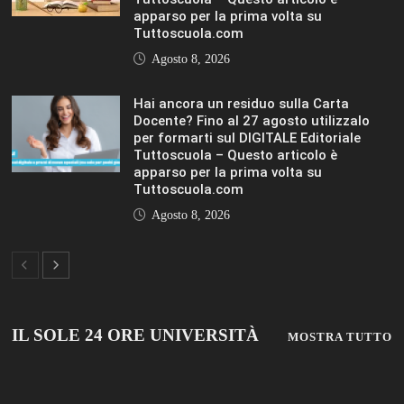
LIFESTYLE
LIFESTYLE
VIEW ALL
© 2019 Add Your Own Copyright Text Here.
TUTTOSCUOLA
FISM NEWS
FAMIGLIA CRISTIANA
SCUOLA E UNIVERSITÀ