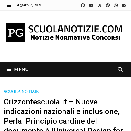
Skip
Agosto 7, 2026
to
MENU
content
MENU
SCUOLA NOTIZIE
Orizzontescuola.it – Nuove
indicazioni nazionali e inclusione,
Perla: Principio cardine del
documento è lUniversal Design for