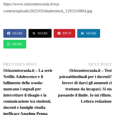
https://www.orizzontescuola.it/wp-
content/uploads/2025/03/shutterstock_1293310804.jpg
SHARE
SHARE
PIN IT
SHARE
SHARE
Navigazione
Previous
Ne
PREVIOUS POST
NEXT POST
post:
po
Orizzontescuola.it – La serie
Orizzontescuola.it – Test
articoli
Netflix Adolescence e il
psicoattitudinali per i docenti?
fallimento della scuola:
Invece di darci gli aumenti ci
mancano i segnali per
trattano da incapaci. Si sta
intercettare il disagio e la
passando il limite. Io mi rifiuto.
comunicazione tra studenti,
Lettera redazione
docenti e famiglie risulta
inefficace Anselmo Penna