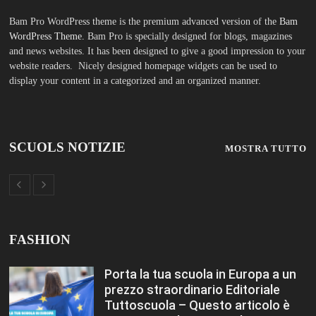
Porta la tua scuola in Europa a un
prezzo straordinario Editoriale
Tuttoscuola – Questo articolo è
apparso per la prima volta su
Tuttoscuola.com
Luglio 12, 2026
Federico Moccia: Sogno una
scuola che includa leducazione
sentimentale tra le sue discipline
Editoriale Tuttoscuola – Questo
articolo è apparso per la prima
volta su Tuttoscuola.com
Luglio 12, 2026
Rischio burnout: ecco quali sono le
cause e come sopravvivere a
scuola Editoriale Tuttoscuola –
Questo articolo è apparso per la