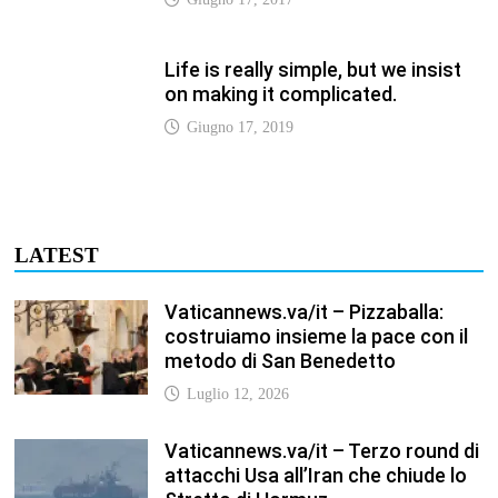
Luglio 12, 2026
Vaticannews.va/it – Terzo round di
attacchi Usa all’Iran che chiude lo
Stretto di Hormuz
Luglio 12, 2026
Vaticannews.va/it – Biblioteca
Vaticana, a settembre il Papa
inaugura la mostra “Aqva”
Luglio 12, 2026
Vaticannews.va/it – Il Papa: i venti
di guerra non spengano la
speranza, si torni al dialogo
Luglio 12, 2026