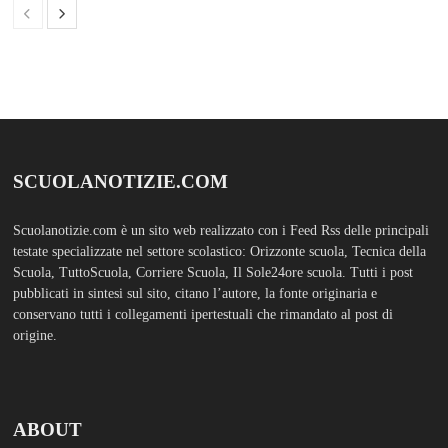
ABOUT
Bam Pro WordPress theme is the premium advanced version of the
Bam
WordPress Theme.
Bam Pro is specially designed for blogs, magazines
and news websites. It has been designed to give a good impression to your
website readers. Nicely designed homepage widgets can be used to
display your content in a categorized and an organized manner.
SCUOLS NOTIZIE
MOSTRA TUTTO
FASHION