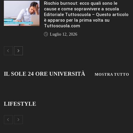
LIFESTYLE
VIEW ALL
© 2019 Add Your Own Copyright Text Here.
TUTTOSCUOLA
FISM NEWS
FAMIGLIA CRISTIANA
SCUOLA E UNIVERSITÀ
SCUOLA E FORMAZIONE
PROFESSIONE SCUOLA
SCUOLE NON STATALI
DISCLAIMER
MODULO CONTATTI
ISCRIZIONE NEWSLETTER