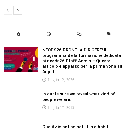
In our leisure we reveal what kind of
people we are.
Luglio 17, 2019
Quality is not an act, it is a habit.
Giugno 17, 2019
Life is 10% what happens to you and
90% how you react to it.
Giugno 17, 2017
LATEST
Vaticannews.va/it – Pizzaballa: costruiamo
insieme la pace con il metodo di San
Benedetto