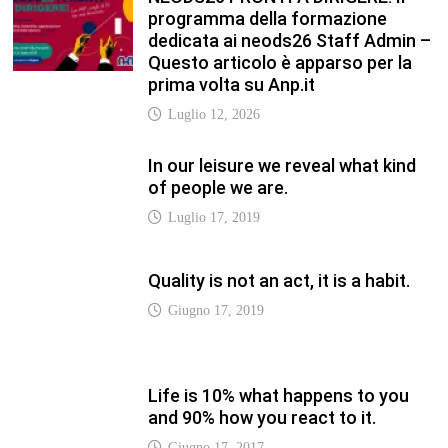
Giugno 17, 2019
Life is 10% what happens to you
and 90% how you react to it.
Giugno 17, 2017
Life is really simple, but we insist
on making it complicated.
Giugno 17, 2019
LATEST
Vaticannews.va/it – Pizzaballa:
costruiamo insieme la pace con il
metodo di San Benedetto