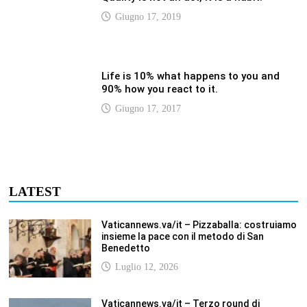
Luglio 12, 2026
Vaticannews.va/it – Terzo round di
attacchi Usa all’Iran che chiude lo Stretto
di Hormuz
Luglio 12, 2026
Vaticannews.va/it – Biblioteca Vaticana, a
settembre il Papa inaugura la mostra
“Aqva”
Luglio 12, 2026
Vaticannews.va/it – Il Papa: i venti di guerra
non spengano la speranza, si torni al
dialogo
Luglio 12, 2026
Fism.net – FIRMATO OGGI NELLA SEDE DEL
CNEL IL NUOVO CONTRATTO DI LAVORO
FISM Stefano