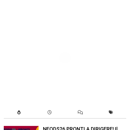
NEODS26 PRONTI A DIRIGERE! Il
programma della formazione
dedicata ai neods26 Staff Admin –
Questo articolo è apparso per la
prima volta su Anp.it
Luglio 12, 2026
In our leisure we reveal what kind
of people we are.
Luglio 17, 2019
Quality is not an act, it is a habit.