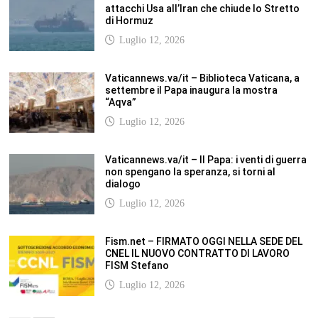
Luglio 12, 2026
SCUOLANOTIZIE.COM
Scuolanotizie.com è un sito web realizzato con i Feed Rss delle principali
testate specializzate nel settore scolastico: Orizzonte scuola, Tecnica della
Scuola, TuttoScuola, Corriere Scuola, Il Sole24ore scuola. Tutti i post
pubblicati in sintesi sul sito, citano l’autore, la fonte originaria e
conservano tutti i collegamenti ipertestuali che rimandato al post di
origine.