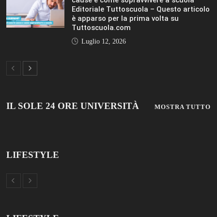
LIFESTYLE
VIEW ALL
© 2019 Add Your Own Copyright Text Here.
TUTTOSCUOLA
FISM NEWS
FAMIGLIA CRISTIANA
SCUOLA E UNIVERSITÀ
SCUOLA E FORMAZIONE
PROFESSIONE SCUOLA
SCUOLE NON STATALI
DISCLAIMER
MODULO CONTATTI
ISCRIZIONE NEWSLETTER