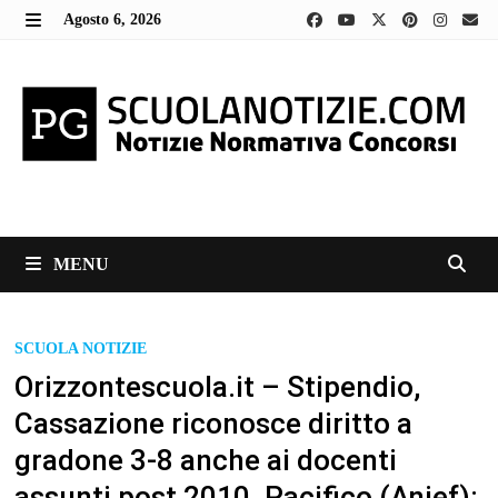
Skip
Agosto 6, 2026
to
MENU
content
MENU
SCUOLA NOTIZIE
Orizzontescuola.it – Stipendio,
Cassazione riconosce diritto a
gradone 3-8 anche ai docenti
assunti post 2010. Pacifico (Anief):