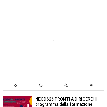
NEODS26 PRONTI A DIRIGERE! Il
programma della formazione
dedicata ai neods26 Staff Admin –
Questo articolo è apparso per la
prima volta su Anp.it
Luglio 12, 2026
In our leisure we reveal what kind
of people we are.
Luglio 17, 2019
Quality is not an act, it is a habit.
Giugno 17, 2019