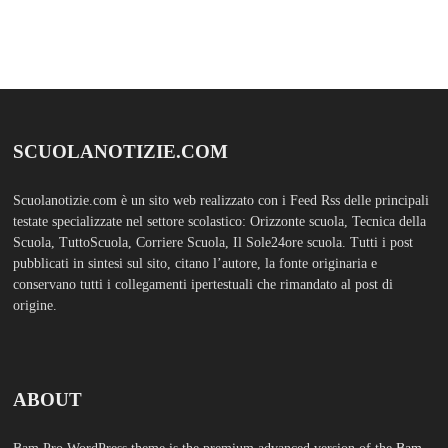
ABOUT
Bam Pro WordPress theme is the premium advanced version of the
Bam
WordPress Theme.
Bam Pro is specially designed for blogs, magazines
and news websites. It has been designed to give a good impression to your
website readers. Nicely designed homepage widgets can be used to
display your content in a categorized and an organized manner.
SCUOLS NOTIZIE
MOSTRA TUTTO
FASHION
Porta la tua scuola in Europa a un
prezzo straordinario Editoriale