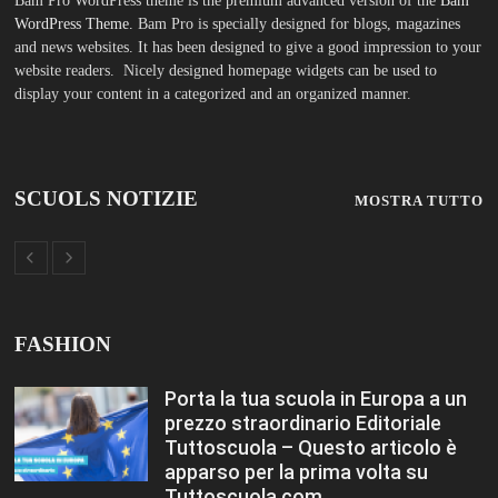
Tuttoscuola – Questo articolo è
apparso per la prima volta su
Tuttoscuola.com
Luglio 12, 2026
Federico Moccia: Sogno una
scuola che includa leducazione
sentimentale tra le sue discipline
Editoriale Tuttoscuola – Questo
articolo è apparso per la prima
volta su Tuttoscuola.com
Luglio 12, 2026
Rischio burnout: ecco quali sono le
cause e come sopravvivere a
scuola Editoriale Tuttoscuola –
Questo articolo è apparso per la
prima volta su Tuttoscuola.com