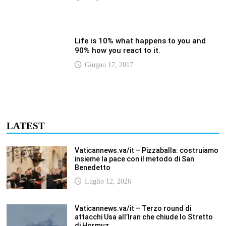
Vaticannews.va/it – Terzo round di
attacchi Usa all’Iran che chiude lo Stretto
di Hormuz
Luglio 12, 2026
Vaticannews.va/it – Biblioteca Vaticana, a
settembre il Papa inaugura la mostra
“Aqva”
Luglio 12, 2026
Vaticannews.va/it – Il Papa: i venti di guerra
non spengano la speranza, si torni al
dialogo
Luglio 12, 2026
Fism.net – FIRMATO OGGI NELLA SEDE DEL
CNEL IL NUOVO CONTRATTO DI LAVORO
FISM Stefano
Luglio 12, 2026