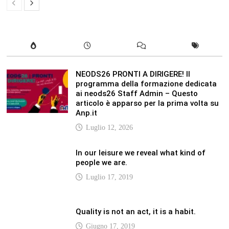
Luglio 17, 2019
Quality is not an act, it is a habit.
Giugno 17, 2019
Life is 10% what happens to you and
90% how you react to it.
Giugno 17, 2017
LATEST
Vaticannews.va/it – Pizzaballa: costruiamo
insieme la pace con il metodo di San
Benedetto
Luglio 12, 2026