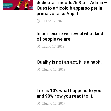
Life is 10% what happens to you
and 90% how you react to it.
Giugno 17, 2017
Life is really simple, but we insist
on making it complicated.
Giugno 17, 2019
LATEST
Vaticannews.va/it – Pizzaballa:
costruiamo insieme la pace con il
metodo di San Benedetto
Luglio 12, 2026