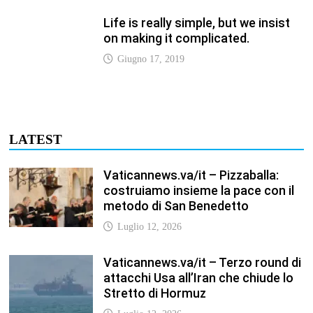
Vaticannews.va/it – Terzo round di
attacchi Usa all’Iran che chiude lo
Stretto di Hormuz
Luglio 12, 2026
Vaticannews.va/it – Biblioteca
Vaticana, a settembre il Papa
inaugura la mostra “Aqva”
Luglio 12, 2026
Vaticannews.va/it – Il Papa: i venti
di guerra non spengano la
speranza, si torni al dialogo
Luglio 12, 2026
Fism.net – FIRMATO OGGI NELLA
SEDE DEL CNEL IL NUOVO