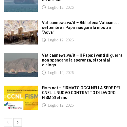
SCUOLANOTIZIE.COM
Scuolanotizie.com è un sito web realizzato con i Feed Rss delle principali
testate specializzate nel settore scolastico: Orizzonte scuola, Tecnica della
Scuola, TuttoScuola, Corriere Scuola, Il Sole24ore scuola. Tutti i post
pubblicati in sintesi sul sito, citano l’autore, la fonte originaria e
conservano tutti i collegamenti ipertestuali che rimandato al post di
origine.