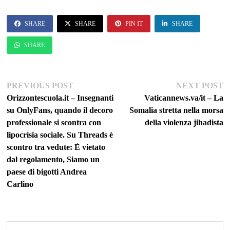
SHARE
SHARE
PIN IT
SHARE
SHARE
Navigazione
Previous
Ne
PREVIOUS POST
NEXT POST
post:
po
Orizzontescuola.it – Insegnanti
Vaticannews.va/it – La
articoli
su OnlyFans, quando il decoro
Somalia stretta nella morsa
professionale si scontra con
della violenza jihadista
lipocrisia sociale. Su Threads è
scontro tra vedute: È vietato
dal regolamento, Siamo un
paese di bigotti Andrea
Carlino