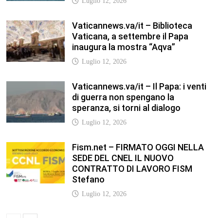
CONTRATTO DI LAVORO FISM
Stefano
Luglio 12, 2026
NEODS26 PRONTI A DIRIGERE! Il
programma della formazione dedicata
ai neods26 Staff Admin – Questo
articolo è apparso per la prima volta su
Anp.it
Luglio 12, 2026
In our leisure we reveal what kind of
people we are.