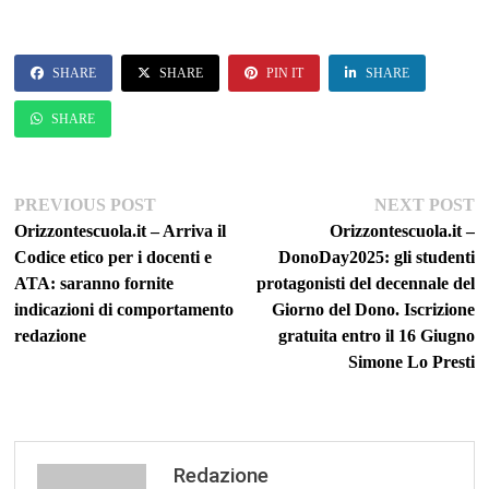
SHARE
SHARE
PIN IT
SHARE
SHARE
Navigazione
Previous
Ne
PREVIOUS POST
NEXT POST
post:
po
Orizzontescuola.it – Arriva il
Orizzontescuola.it –
articoli
Codice etico per i docenti e
DonoDay2025: gli studenti
ATA: saranno fornite
protagonisti del decennale del
indicazioni di comportamento
Giorno del Dono. Iscrizione
redazione
gratuita entro il 16 Giugno
Simone Lo Presti
Redazione