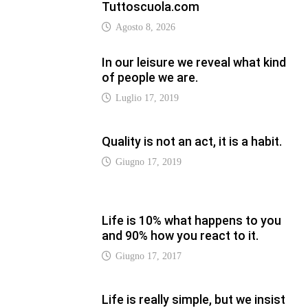
and 90% how you react to it.
Giugno 17, 2017
Life is really simple, but we insist
on making it complicated.
Giugno 17, 2019
LATEST
Vaticannews.va/it – Rilanciare
l’empatia, il progetto Triennale
d’Arte delle Università cattoliche
Agosto 8, 2026