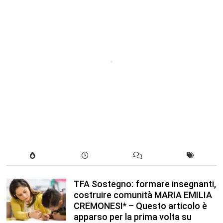
TFA Sostegno: formare insegnanti,
costruire comunità MARIA EMILIA
CREMONESI* – Questo articolo è
apparso per la prima volta su
Tuttoscuola.com
Agosto 8, 2026
In our leisure we reveal what kind
of people we are.
Luglio 17, 2019
Quality is not an act, it is a habit.
Giugno 17, 2019
Life is 10% what happens to you