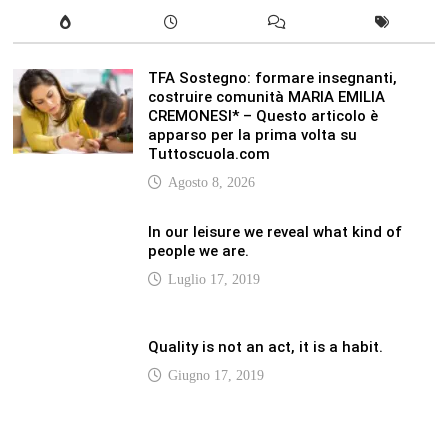
Quality is not an act, it is a habit.
Giugno 17, 2019
Life is 10% what happens to you and
90% how you react to it.
Giugno 17, 2017
LATEST
Vaticannews.va/it – Rilanciare l’empatia, il
progetto Triennale d’Arte delle Università
cattoliche
Agosto 8, 2026
Vaticannews.va/it – Filippine, il vicariato
apostolico di Calapan diventa diocesi