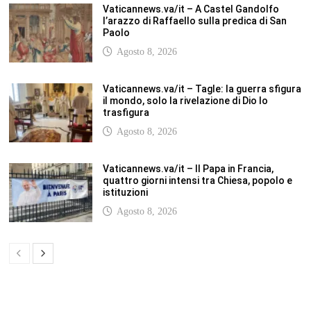
SCUOLANOTIZIE.COM
Scuolanotizie.com è un sito web realizzato con i Feed Rss delle principali
testate specializzate nel settore scolastico: Orizzonte scuola, Tecnica della
Scuola, TuttoScuola, Corriere Scuola, Il Sole24ore scuola. Tutti i post
pubblicati in sintesi sul sito, citano l’autore, la fonte originaria e
conservano tutti i collegamenti ipertestuali che rimandato al post di
origine.
ABOUT
Bam Pro WordPress theme is the premium advanced version of the
Bam