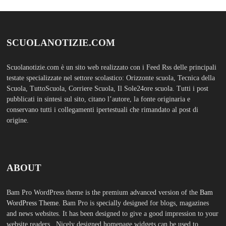
WordPress Theme.
Bam Pro is specially designed for blogs, magazines
and news websites. It has been designed to give a good impression to your
website readers. Nicely designed homepage widgets can be used to
display your content in a categorized and an organized manner.
SCUOLS NOTIZIE
MOSTRA TUTTO
FASHION
TFA Sostegno: formare insegnanti,
costruire comunità MARIA EMILIA
CREMONESI* – Questo articolo è
apparso per la prima volta su
Tuttoscuola.com