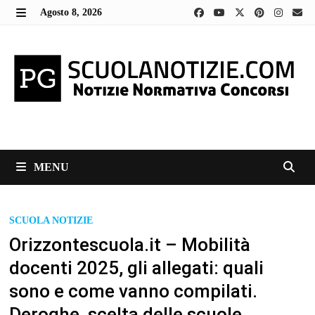
Skip
Agosto 8, 2026
to
MENU
content
MENU
SCUOLA NOTIZIE
Orizzontescuola.it – Mobilità
docenti 2025, gli allegati: quali
sono e come vanno compilati.
Deroghe, scelta delle scuole.