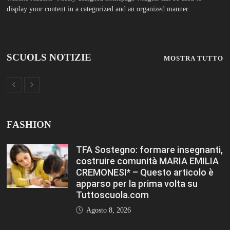
Agosto 8, 2026
Immissioni in ruolo Dirigenti
Scolastici, via libera a 365
assunzioni. Ecco come saranno
distribuiti i posti Editoriale
Tuttoscuola – Questo articolo è
apparso per la prima volta su
Tuttoscuola.com
Agosto 8, 2026
Hai ancora un residuo sulla Carta
Docente? Fino al 27 agosto
utilizzalo per formarti sul DIGITALE
Editoriale Tuttoscuola – Questo
articolo è apparso per la prima
volta su Tuttoscuola.com
Agosto 8, 2026