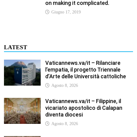
Vaticannews.va/it – Filippine, il
vicariato apostolico di Calapan
diventa diocesi
Agosto 8, 2026
Vaticannews.va/it – A Castel
Gandolfo l’arazzo di Raffaello sulla
predica di San Paolo
Agosto 8, 2026
Vaticannews.va/it – Tagle: la
guerra sfigura il mondo, solo la
rivelazione di Dio lo trasfigura
Agosto 8, 2026
Vaticannews.va/it – Il Papa in
Francia, quattro giorni intensi tra
Chiesa, popolo e istituzioni