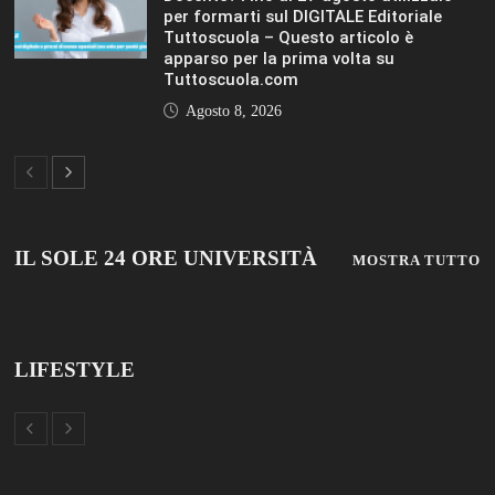
LIFESTYLE
VIEW ALL
© 2019 Add Your Own Copyright Text Here.
TUTTOSCUOLA
FISM NEWS
FAMIGLIA CRISTIANA
SCUOLA E UNIVERSITÀ
SCUOLA E FORMAZIONE
PROFESSIONE SCUOLA
SCUOLE NON STATALI
DISCLAIMER
MODULO CONTATTI
ISCRIZIONE NEWSLETTER