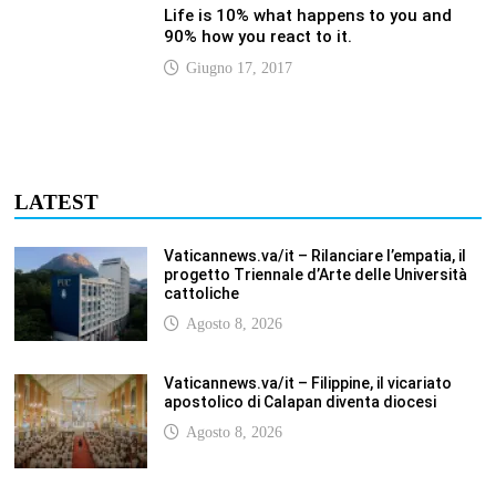
Agosto 8, 2026
Vaticannews.va/it – A Castel Gandolfo
l’arazzo di Raffaello sulla predica di San
Paolo
Agosto 8, 2026
Vaticannews.va/it – Tagle: la guerra sfigura
il mondo, solo la rivelazione di Dio lo
trasfigura
Agosto 8, 2026
Vaticannews.va/it – Il Papa in Francia,
quattro giorni intensi tra Chiesa, popolo e
istituzioni
Agosto 8, 2026