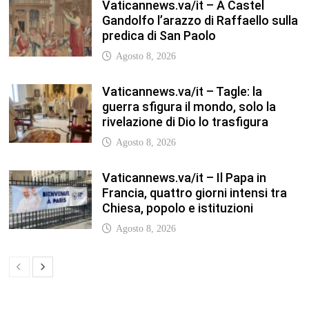
Agosto 8, 2026
TFA Sostegno: formare insegnanti,
costruire comunità MARIA EMILIA
CREMONESI* – Questo articolo è
apparso per la prima volta su
Tuttoscuola.com
Agosto 8, 2026
In our leisure we reveal what kind of
people we are.
Luglio 17, 2019