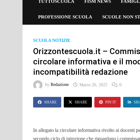
TUTTOSCUOLA
FISM NEWS
FAMIGL
PROFESSIONE SCUOLA
SCUOLE NON ST
SCUOLA NOTIZIE
Orizzontescuola.it – Commiss
circolare informativa e il mo
incompatibilità redazione
by
Redazione
Marzo 26, 2025
0
SHARE
SHARE
PIN IT
SH
In allegato la circolare informativa rivolto ai docenti 
secondo ciclo di istruzione che riguardano i commissari