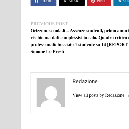
SHARE
SHARE
PIN IT
SH
Navigazione
Previous
PREVIOUS POST
post:
Orizzontescuola.it – Assenze studenti, primo anno i
articoli
rischio ma dati complessivi in calo. Quadro critico 
professionali: bocciato 1 studente su 14 [REPOR
Simone Lo Presti
Redazione
View all posts by Redazione 