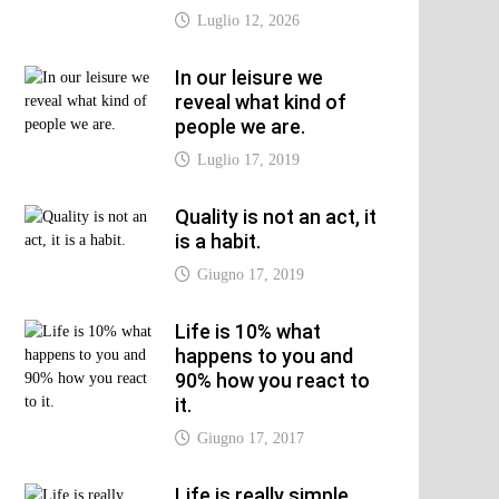
Luglio 12, 2026
In our leisure we
xt
reveal what kind of
t:
people we are.
Luglio 17, 2019
Quality is not an act, it
is a habit.
Giugno 17, 2019
Life is 10% what
happens to you and
90% how you react to
it.
Giugno 17, 2017
Life is really simple,