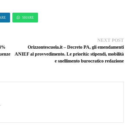
ARE
SHARE
Ne
NEXT POST
pos
64%
Orizzontescuola.it – Decreto PA, gli emendamenti
guenze
ANIEF al provvedimento. Le priorità: stipendi, mobilità
e snellimento burocratico redazione
→