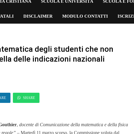
IA CRISTIANA
SCUOLA E UNIVERSITÀ
SCUOLA E F
ATALI
DISCLAIMER
MODULO CONTATTI
ISCRI
atematica degli studenti che non
lla delle indicazioni nazionali
ARE
SHARE
 Gouthier
,
docente di Comunicazione della matematica e della fisica
e regole”
– Martedì 11 marzo scorso, la Commissione voluta dal