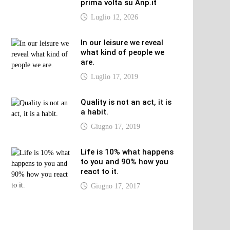
prima volta su Anp.it
Luglio 12, 2026
In our leisure we reveal
what kind of people we
are.
Luglio 17, 2019
Quality is not an act, it is
a habit.
Giugno 17, 2019
Life is 10% what happens
to you and 90% how you
react to it.
Giugno 17, 2017