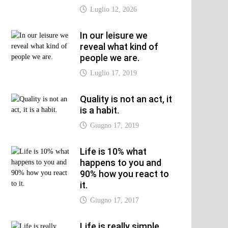
Luglio 12, 2026
In our leisure we
reveal what kind of
people we are.
xt
Luglio 17, 2019
t:
Quality is not an act, it
is a habit.
Giugno 17, 2019
Life is 10% what
happens to you and
90% how you react to
it.
Giugno 17, 2017
Life is really simple,