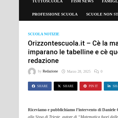
TUTTOSCUOLA
FISM NEWS
FAMIGL
PROFESSIONE SCUOLA
SCUOLE NON ST
SCUOLA NOTIZIE
Orizzontescuola.it – Cè la m
imparano le tabelline e cè que
redazione
by
Redazione
Marzo 28, 2025
0
SHARE
SHARE
PIN IT
SH
Riceviamo e pubblichiamo l’intervento di Daniele
alla Sissa di Trieste, autore di “Matematica fuori dall