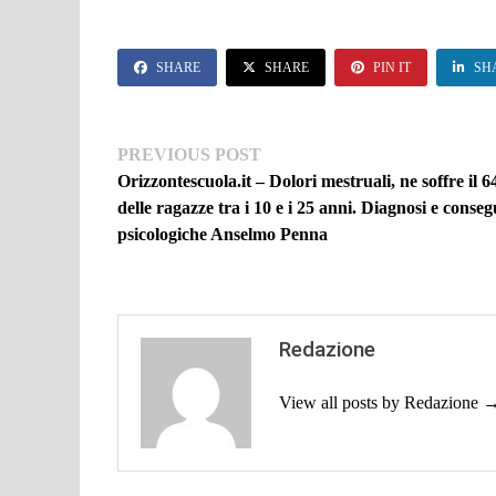
SHARE
SHARE
PIN IT
SH
Navigazione
Previous
PREVIOUS POST
post:
Orizzontescuola.it – Dolori mestruali, ne soffre il 
articoli
delle ragazze tra i 10 e i 25 anni. Diagnosi e conse
psicologiche Anselmo Penna
Redazione
View all posts by Redazione 