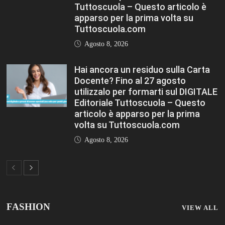
FASHION
VIEW ALL
TFA Sostegno: formare insegnanti,
costruire comunità MARIA EMILIA
CREMONESI* – Questo articolo è
apparso per la prima volta su
Tuttoscuola.com
Agosto 8, 2026
Immissioni in ruolo Dirigenti Scolastici,
via libera a 365 assunzioni. Ecco come
saranno distribuiti i posti Editoriale
Tuttoscuola – Questo articolo è
apparso per la prima volta su
Tuttoscuola.com
Agosto 8, 2026
Hai ancora un residuo sulla Carta