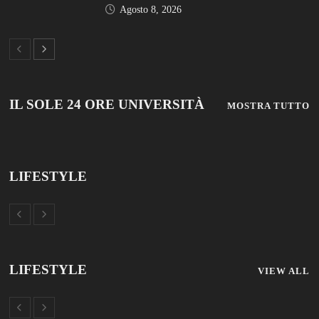
LIFESTYLE
VIEW ALL
© 2019 Add Your Own Copyright Text Here.
TUTTOSCUOLA
FISM NEWS
FAMIGLIA CRISTIANA
SCUOLA E UNIVERSITÀ
SCUOLA E FORMAZIONE
PROFESSIONE SCUOLA
SCUOLE NON STATALI
DISCLAIMER
MODULO CONTATTI
ISCRIZIONE NEWSLETTER