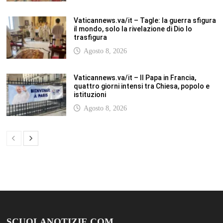
SCUOLANOTIZIE.COM
Scuolanotizie.com è un sito web realizzato con i Feed Rss delle principali
testate specializzate nel settore scolastico: Orizzonte scuola, Tecnica della
Scuola, TuttoScuola, Corriere Scuola, Il Sole24ore scuola. Tutti i post
pubblicati in sintesi sul sito, citano l’autore, la fonte originaria e
conservano tutti i collegamenti ipertestuali che rimandato al post di
origine.
ABOUT
Bam Pro WordPress theme is the premium advanced version of the
Bam
WordPress Theme.
Bam Pro is specially designed for blogs, magazines
and news websites. It has been designed to give a good impression to your