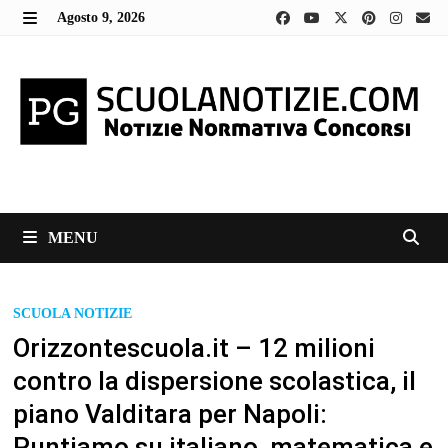
Skip
Agosto 9, 2026
to
MENU
content
MENU
SCUOLA NOTIZIE
Orizzontescuola.it – 12 milioni
contro la dispersione scolastica, il
piano Valditara per Napoli:
Puntiamo su italiano, matematica e