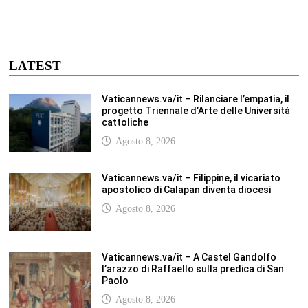
Vaticannews.va/it – A Castel Gandolfo
l’arazzo di Raffaello sulla predica di San
Paolo
Agosto 8, 2026
Vaticannews.va/it – Tagle: la guerra sfigura
il mondo, solo la rivelazione di Dio lo
trasfigura
Agosto 8, 2026
Vaticannews.va/it – Il Papa in Francia,
quattro giorni intensi tra Chiesa, popolo e
istituzioni
Agosto 8, 2026