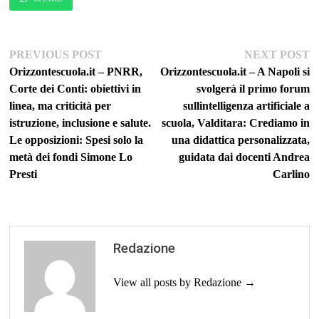
Navigazione
Previous
Ne
PREVIOUS POST
NEXT POST
post:
po
Orizzontescuola.it – PNRR,
Orizzontescuola.it – A Napoli si
articoli
Corte dei Conti: obiettivi in
svolgerà il primo forum
linea, ma criticità per
sullintelligenza artificiale a
istruzione, inclusione e salute.
scuola, Valditara: Crediamo in
Le opposizioni: Spesi solo la
una didattica personalizzata,
metà dei fondi Simone Lo
guidata dai docenti Andrea
Presti
Carlino
Redazione
View all posts by Redazione →