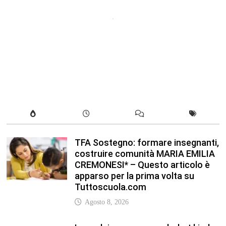
TFA Sostegno: formare insegnanti,
costruire comunità MARIA EMILIA
CREMONESI* – Questo articolo è
apparso per la prima volta su
Tuttoscuola.com
Agosto 8, 2026
In our leisure we reveal what kind
of people we are.
Luglio 17, 2019
Quality is not an act, it is a habit.
Giugno 17, 2019
Life is 10% what happens to you
and 90% how you react to it.
Giugno 17, 2017