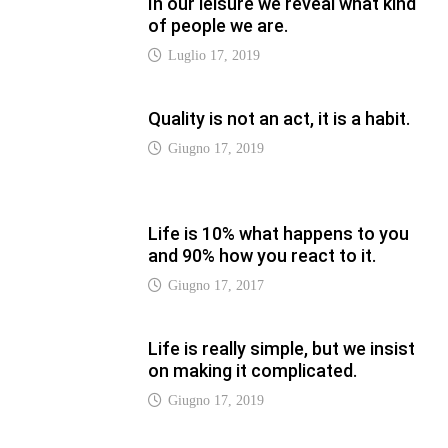
Life is really simple, but we insist
on making it complicated.
Giugno 17, 2019
LATEST
Vaticannews.va/it – Rilanciare
l’empatia, il progetto Triennale
d’Arte delle Università cattoliche
Agosto 8, 2026
Vaticannews.va/it – Filippine, il
vicariato apostolico di Calapan
diventa diocesi