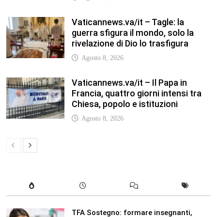
TFA Sostegno: formare insegnanti,
costruire comunità MARIA EMILIA
CREMONESI* – Questo articolo è
apparso per la prima volta su
Tuttoscuola.com
Agosto 8, 2026
In our leisure we reveal what kind of
people we are.
Luglio 17, 2019
Quality is not an act, it is a habit.
Giugno 17, 2019