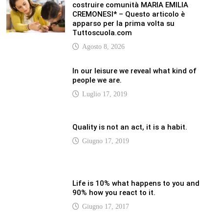
Life is 10% what happens to you and
90% how you react to it.
Giugno 17, 2017
LATEST
Vaticannews.va/it – Rilanciare l’empatia, il
progetto Triennale d’Arte delle Università
cattoliche
Agosto 8, 2026
Vaticannews.va/it – Filippine, il vicariato
apostolico di Calapan diventa diocesi
Agosto 8, 2026