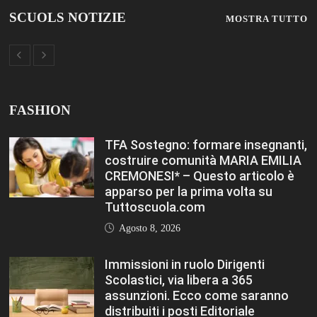
Immissioni in ruolo Dirigenti
Scolastici, via libera a 365
assunzioni. Ecco come saranno
distribuiti i posti Editoriale
Tuttoscuola – Questo articolo è
apparso per la prima volta su
Tuttoscuola.com
Agosto 8, 2026
Hai ancora un residuo sulla Carta
Docente? Fino al 27 agosto
utilizzalo per formarti sul DIGITALE
Editoriale Tuttoscuola – Questo
articolo è apparso per la prima
volta su Tuttoscuola.com
Agosto 8, 2026