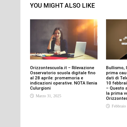
YOU MIGHT ALSO LIKE
Orizzontescuola.it – Rilevazione
Bullismo, l
Osservatorio scuola digitale fino
prima caus
al 28 aprile: promemoria e
dati di Te
indicazioni operative. NOTA Ilenia
10 febbra
Culurgioni
– Questo a
la prima v
Marzo 31, 2025
Orizzontes
Febbraio