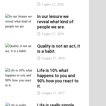
Luglio 12, 2026
In our leisure we
reveal what kind of
people we are.
xt
t:
Luglio 17, 2019
Quality is not an act, it
is a habit.
Giugno 17, 2019
Life is 10% what
happens to you and
90% how you react to
it.
Giugno 17, 2017
Life is really simple,