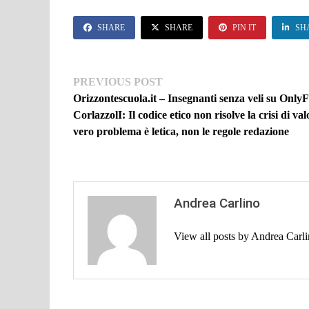
SHARE
SHARE
PIN IT
SH
Navigazione
Previous
PREVIOUS POST
post:
Orizzontescuola.it – Insegnanti senza veli su Only
articoli
CorlazzolI: Il codice etico non risolve la crisi di valo
vero problema è letica, non le regole redazione
Andrea Carlino
View all posts by Andrea Car