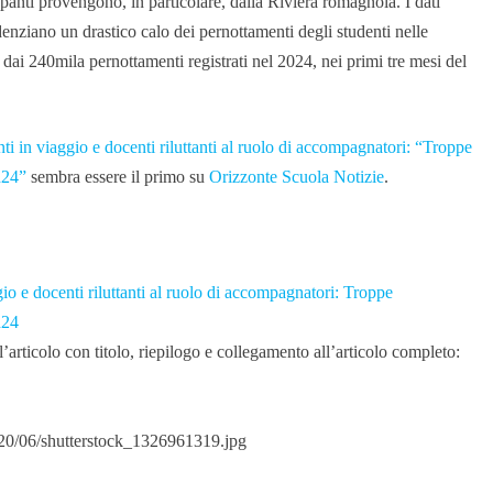
cupanti provengono, in particolare, dalla Riviera romagnola. I dati
enziano un drastico calo dei pernottamenti degli studenti nelle
ro: dai 240mila pernottamenti registrati nel 2024, nei primi tre mesi del
ti in viaggio e docenti riluttanti al ruolo di accompagnatori: “Troppe
h24”
sembra essere il primo su
Orizzonte Scuola Notizie
.
gio e docenti riluttanti al ruolo di accompagnatori: Troppe
h24
articolo con titolo, riepilogo e collegamento all’articolo completo:
020/06/shutterstock_1326961319.jpg