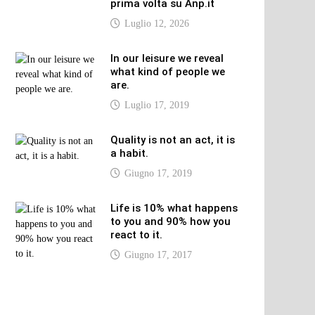
prima volta su Anp.it
Luglio 12, 2026
In our leisure we reveal
what kind of people we
are.
Luglio 17, 2019
Quality is not an act, it is
a habit.
Giugno 17, 2019
Life is 10% what happens
to you and 90% how you
react to it.
Giugno 17, 2017