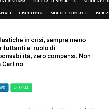
IA CRISTIANA
SCUOLA E UNIVERSITÀ
SCUOLA E F
ATALI
DISCLAIMER
MODULO CONTATTI
ISCRI
lastiche in crisi, sempre meno
iluttanti al ruolo di
onsabilità, zero compensi. Non
 Carlino
ARE
SHARE