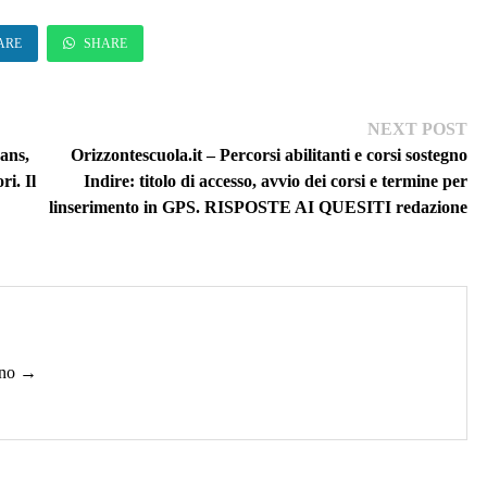
ARE
SHARE
Ne
NEXT POST
pos
Fans,
Orizzontescuola.it – Percorsi abilitanti e corsi sostegno
ri. Il
Indire: titolo di accesso, avvio dei corsi e termine per
linserimento in GPS. RISPOSTE AI QUESITI redazione
lino →