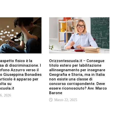
aspetto fisico è la
Orizzontescuola.it – Consegue
a di discriminazione. I
titolo estero per labilitazione
lefono Azzurro verso il
allinsegnamento per insegnare
io Giuseppina Bonadies
Geografia e Storia, ma in Italia
rticolo è apparso per
non esiste una classe di
olta su
concorso corrispondente. Deve
cuola.it
essere riconosciuto? Avv. Marco
Barone
 6, 2026
Marzo 22, 2025