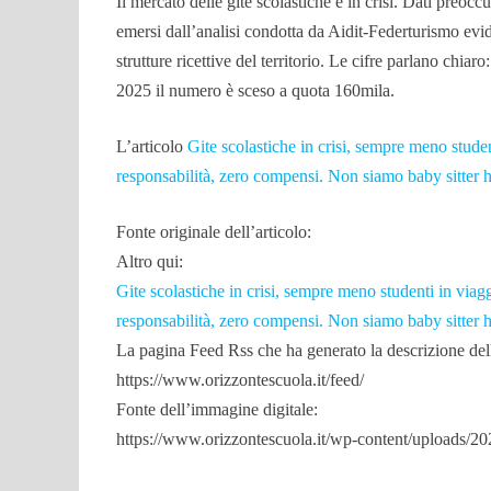
Il mercato delle gite scolastiche è in crisi. Dati preoc
emersi dall’analisi condotta da Aidit-Federturismo evid
strutture ricettive del territorio. Le cifre parlano chia
2025 il numero è sceso a quota 160mila.
L’articolo
Gite scolastiche in crisi, sempre meno studen
responsabilità, zero compensi. Non siamo baby sitter 
Fonte originale dell’articolo:
Altro qui:
Gite scolastiche in crisi, sempre meno studenti in viag
responsabilità, zero compensi. Non siamo baby sitter 
La pagina Feed Rss che ha generato la descrizione dell’
https://www.orizzontescuola.it/feed/
Fonte dell’immagine digitale:
https://www.orizzontescuola.it/wp-content/uploads/2