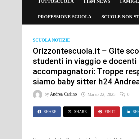
TUTTOSCUOLA
FISM NEWS
FAMIGL
PROFESSIONE SCUOLA
SCUOLE NON ST
SCUOLA NOTIZIE
Orizzontescuola.it – Gite sco
studenti in viaggio e docenti r
accompagnatori: Troppe resp
siamo baby sitter h24 Andrea
by
Andrea Carlino
Marzo 22, 2025
0
SHARE
SHARE
PIN IT
SH