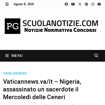
Skip
Agosto 8, 2026
to
MENU
content
MENU
VATICANNEWS
Vaticannews.va/it – Nigeria,
assassinato un sacerdote il
Mercoledì delle Ceneri