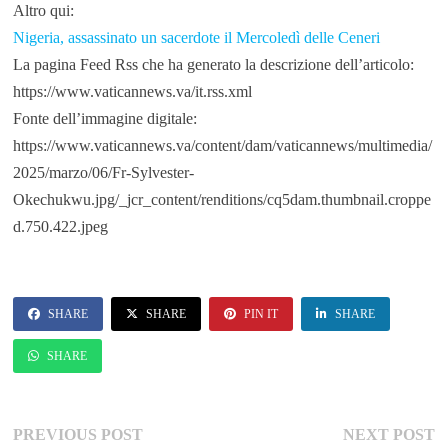
Altro qui:
Nigeria, assassinato un sacerdote il Mercoledì delle Ceneri
La pagina Feed Rss che ha generato la descrizione dell’articolo:
https://www.vaticannews.va/it.rss.xml
Fonte dell’immagine digitale:
https://www.vaticannews.va/content/dam/vaticannews/multimedia/
2025/marzo/06/Fr-Sylvester-
Okechukwu.jpg/_jcr_content/renditions/cq5dam.thumbnail.croppe
d.750.422.jpeg
SHARE
SHARE
PIN IT
SHARE
SHARE
Navigazione
Previous
Ne
PREVIOUS POST
NEXT POST