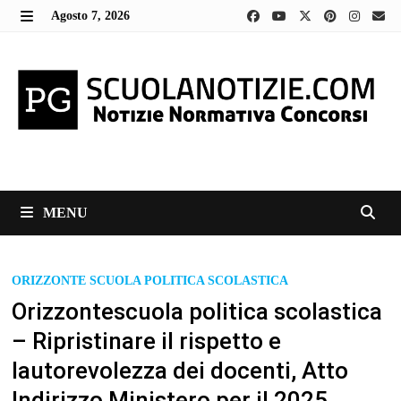
Skip
Agosto 7, 2026
to
MENU
content
MENU
ORIZZONTE SCUOLA POLITICA SCOLASTICA
Orizzontescuola politica scolastica
– Ripristinare il rispetto e
lautorevolezza dei docenti, Atto
Indirizzo Ministero per il 2025.