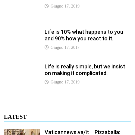
LATEST
Vaticannews.va/it – Pizzaballa:
costruiamo insieme la pace con il
metodo di San Benedetto
Luglio 12, 2026
Vaticannews.va/it – Terzo round di
attacchi Usa all’Iran che chiude lo
Stretto di Hormuz
Luglio 12, 2026
Vaticannews.va/it – Biblioteca
Vaticana, a settembre il Papa
inaugura la mostra “Aqva”
Luglio 12, 2026