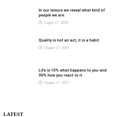
LATEST
Vaticannews.va/it – Pizzaballa: costruiamo
insieme la pace con il metodo di San
Benedetto
Luglio 12, 2026
Vaticannews.va/it – Terzo round di
attacchi Usa all’Iran che chiude lo Stretto
di Hormuz
Luglio 12, 2026
Vaticannews.va/it – Biblioteca Vaticana, a
settembre il Papa inaugura la mostra
“Aqva”
Luglio 12, 2026
Vaticannews.va/it – Il Papa: i venti di guerra