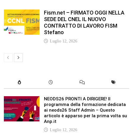
NEODS26 PRONTI A DIRIGERE! Il
programma della formazione dedicata
ai neods26 Staff Admin – Questo
articolo è apparso per la prima volta su
Anp.it
Luglio 12, 2026
In our leisure we reveal what kind of
people we are.
Luglio 17, 2019
Quality is not an act, it is a habit.
Giugno 17, 2019
Life is 10% what happens to you and
90% how you react to it.
Giugno 17, 2017