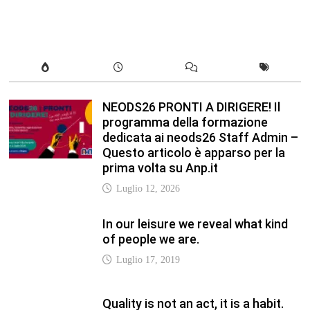
In our leisure we reveal what kind
of people we are.
Luglio 17, 2019
Quality is not an act, it is a habit.
Giugno 17, 2019
Life is 10% what happens to you
and 90% how you react to it.
Giugno 17, 2017
Life is really simple, but we insist
on making it complicated.
Giugno 17, 2019