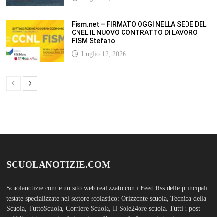
Scuolanotizie.com è un sito web realizzato con i Feed Rss delle principali
testate specializzate nel settore scolastico: Orizzonte scuola, Tecnica della
Scuola, TuttoScuola, Corriere Scuola, Il Sole24ore scuola. Tutti i post
pubblicati in sintesi sul sito, citano l’autore, la fonte originaria e
conservano tutti i collegamenti ipertestuali che rimandato al post di
origine.
ABOUT
Bam Pro WordPress theme is the premium advanced version of the
Bam
WordPress Theme.
Bam Pro is specially designed for blogs, magazines
and news websites. It has been designed to give a good impression to your
website readers. Nicely designed homepage widgets can be used to
display your content in a categorized and an organized manner.
SCUOLS NOTIZIE
MOSTRA TUTTO