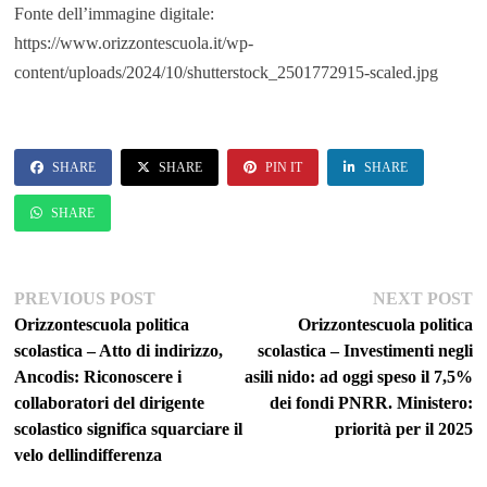
Fonte dell’immagine digitale:
https://www.orizzontescuola.it/wp-
content/uploads/2024/10/shutterstock_2501772915-scaled.jpg
SHARE
SHARE
PIN IT
SHARE
SHARE
Navigazione
Previous
Ne
PREVIOUS POST
NEXT POST
post:
po
Orizzontescuola politica
Orizzontescuola politica
articoli
scolastica – Atto di indirizzo,
scolastica – Investimenti negli
Ancodis: Riconoscere i
asili nido: ad oggi speso il 7,5%
collaboratori del dirigente
dei fondi PNRR. Ministero:
scolastico significa squarciare il
priorità per il 2025
velo dellindifferenza