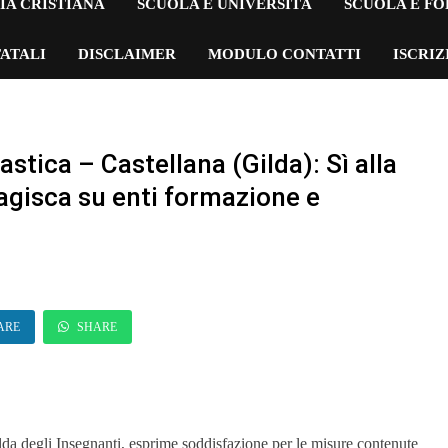
IA CRISTIANA
SCUOLA E UNIVERSITÀ
SCUOLA E F
ATALI
DISCLAIMER
MODULO CONTATTI
ISCRI
stica – Castellana (Gilda): Sì alla
i agisca su enti formazione e
ARE
SHARE
lda degli Insegnanti, esprime soddisfazione per le misure contenute