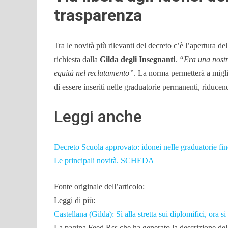
trasparenza
Tra le novità più rilevanti del decreto c’è l’apertura de
richiesta dalla
Gilda degli Insegnanti
.
“Era una nostr
equità nel reclutamento”
. La norma permetterà a migliai
di essere inseriti nelle graduatorie permanenti, riducen
Leggi anche
Decreto Scuola approvato: idonei nelle graduatorie fino 
Le principali novità. SCHEDA
Fonte originale dell’articolo:
Leggi di più:
Castellana (Gilda): Sì alla stretta sui diplomifici, ora 
La pagina Feed Rss che ha generato la descrizione dell’