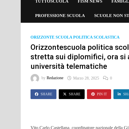
TUTTOSCUOLA
FISM NEWS
FAMIGL
PROFESSIONE SCUOLA
SCUOLE NON ST
ORIZZONTE SCUOLA POLITICA SCOLASTICA
Orizzontescuola politica scola
stretta sui diplomifici, ora s
università telematiche
by
Redazione
Marzo 28, 2025
0
SHARE
SHARE
PIN IT
SH
Vito Carlo Castellana, coordinatore nazionale della Gi