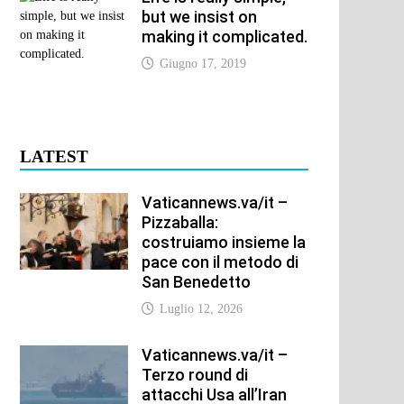
but we insist on
making it complicated.
Giugno 17, 2019
LATEST
Vaticannews.va/it –
Pizzaballa:
xt
t:
costruiamo insieme la
pace con il metodo di
San Benedetto
Luglio 12, 2026
Vaticannews.va/it –
Terzo round di
attacchi Usa all’Iran