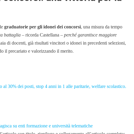
lle
graduatorie per gli idonei dei concorsi
, una misura da tempo
a battaglia
– ricorda Castellana –
perché garantisce maggiore
a di docenti, già risultati vincitori o idonei in precedenti selezioni,
do il precariato e valorizzando il merito.
al 30% dei posti, stop 4 anni in 1 alle paritarie, welfare scolastico.
si agisca su enti formazione e università telematiche
articolo con titolo, riepilogo e collegamento all’articolo completo: