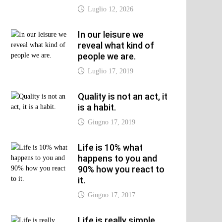
Luglio 12, 2026
In our leisure we
reveal what kind of
people we are.
Luglio 17, 2019
Quality is not an act, it
is a habit.
Giugno 17, 2019
Life is 10% what
happens to you and
90% how you react to
it.
Giugno 17, 2017
Life is really simple,