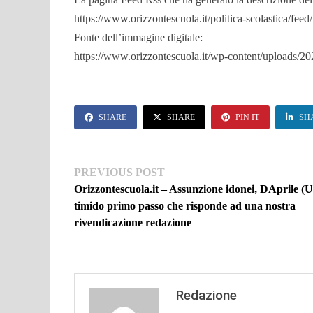
https://www.orizzontescuola.it/politica-scolastica/feed/
Fonte dell’immagine digitale:
https://www.orizzontescuola.it/wp-content/uploads/
SHARE
SHARE
PIN IT
SH
Navigazione
Previous
PREVIOUS POST
post:
Orizzontescuola.it – Assunzione idonei, DAprile (U
articoli
timido primo passo che risponde ad una nostra
rivendicazione redazione
Redazione