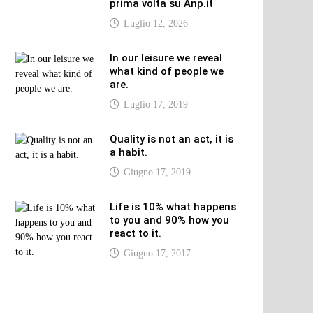
prima volta su Anp.it
Luglio 12, 2026
In our leisure we reveal
what kind of people we
are.
Luglio 17, 2019
Quality is not an act, it is
a habit.
Giugno 17, 2019
Life is 10% what happens
to you and 90% how you
react to it.
Giugno 17, 2017