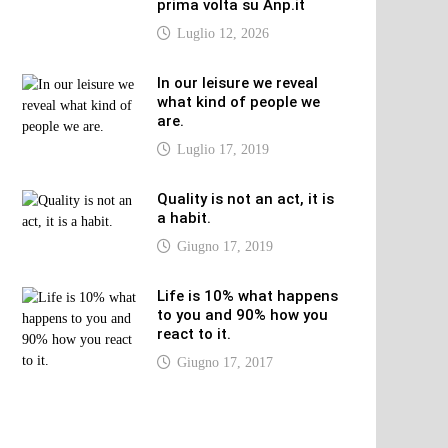
prima volta su Anp.it
Luglio 12, 2026
In our leisure we reveal
what kind of people we
are.
Luglio 17, 2019
Quality is not an act, it is
a habit.
Giugno 17, 2019
Life is 10% what happens
to you and 90% how you
react to it.
Giugno 17, 2017