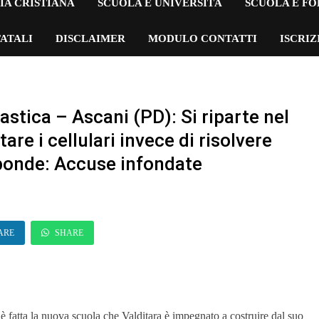
IA CRISTIANA
SCUOLA E UNIVERSITÀ
SCUOLA E F
ATALI
DISCLAIMER
MODULO CONTATTI
ISCRI
astica – Ascani (PD): Si riparte nel
are i cellulari invece di risolvere
sponde: Accuse infondate
ARE
SHARE
è fatta la nuova scuola che Valditara è impegnato a costruire dal suo