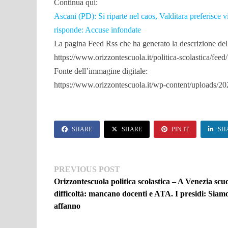
Continua qui:
Ascani (PD): Si riparte nel caos, Valditara preferisce v
risponde: Accuse infondate
La pagina Feed Rss che ha generato la descrizione dell’
https://www.orizzontescuola.it/politica-scolastica/feed/
Fonte dell’immagine digitale:
https://www.orizzontescuola.it/wp-content/uploads/2
SHARE
SHARE
PIN IT
SH
Navigazione
Previous
PREVIOUS POST
post:
Orizzontescuola politica scolastica – A Venezia scuo
articoli
difficoltà: mancano docenti e ATA. I presidi: Siam
affanno