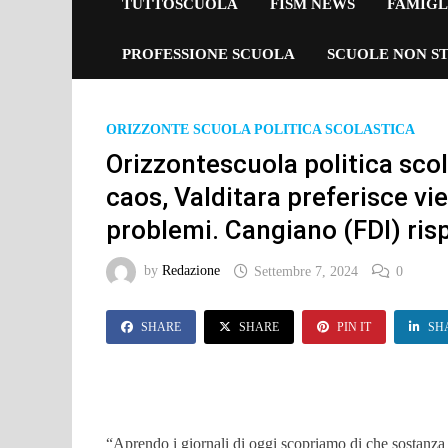
TUTTOSCUOLA
FISM NEWS
FAMIGL
PROFESSIONE SCUOLA
SCUOLE NON ST
ORIZZONTE SCUOLA POLITICA SCOLASTICA
Orizzontescuola politica scol
caos, Valditara preferisce viet
problemi. Cangiano (FDI) ri
by
Redazione
Settembre 7, 2024
0
SHARE
SHARE
PIN IT
SH
“Aprendo i giornali di oggi scopriamo di che sostanza 