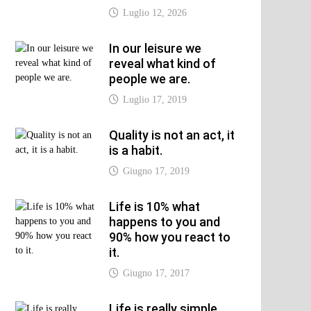
Luglio 12, 2026
In our leisure we
reveal what kind of
people we are.
Luglio 17, 2019
Quality is not an act, it
is a habit.
Giugno 17, 2019
Life is 10% what
happens to you and
90% how you react to
it.
Giugno 17, 2017
Life is really simple,