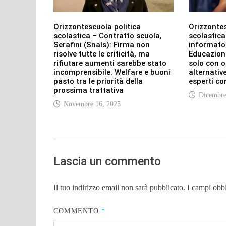
Orizzontescuola politica
Orizzontes
scolastica – Contratto scuola,
scolastica
Serafini (Snals): Firma non
informato,
risolve tutte le criticità, ma
Educazione
rifiutare aumenti sarebbe stato
solo con ok
incomprensibile. Welfare e buoni
alternativ
pasto tra le priorità della
esperti co
prossima trattativa
Dicembre
Novembre 16, 2025
Lascia un commento
Il tuo indirizzo email non sarà pubblicato.
I campi obb
COMMENTO
*