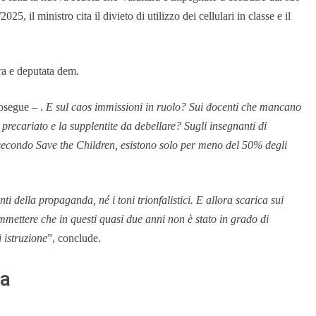
5, il ministro cita il divieto di utilizzo dei cellulari in classe e il
ra e deputata dem.
osegue – .
E sul caos immissioni in ruolo? Sui docenti che mancano
precariato e la supplentite da debellare? Sugli insegnanti di
 secondo Save the Children, esistono solo per meno del 50% degli
ti della propaganda, né i toni trionfalistici. E allora scarica sui
mmettere che in questi quasi due anni non è stato in grado di
 istruzione
”, conclude.
ia