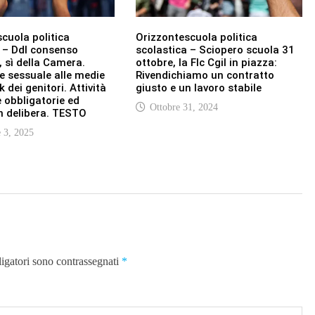
cuola politica
Orizzontescuola politica
 – Ddl consenso
scolastica – Sciopero scuola 31
 sì della Camera.
ottobre, la Flc Cgil in piazza:
 sessuale alle medie
Rivendichiamo un contratto
 dei genitori. Attività
giusto e un lavoro stabile
e obbligatorie ed
Ottobre 31, 2024
n delibera. TESTO
 3, 2025
ligatori sono contrassegnati
*