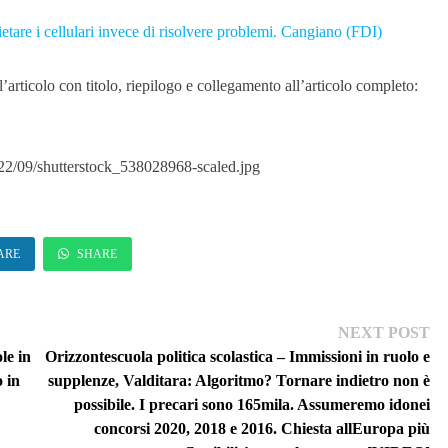
ietare i cellulari invece di risolvere problemi. Cangiano (FDI)
articolo con titolo, riepilogo e collegamento all’articolo completo:
022/09/shutterstock_538028968-scaled.jpg
ARE
SHARE
Ne
NEXT POST
pos
le in
Orizzontescuola politica scolastica – Immissioni in ruolo e
o in
supplenze, Valditara: Algoritmo? Tornare indietro non è
possibile. I precari sono 165mila. Assumeremo idonei
concorsi 2020, 2018 e 2016. Chiesta allEuropa più