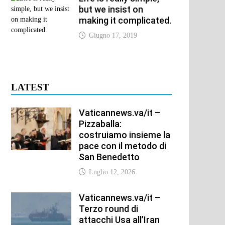
but we insist on
making it complicated.
Giugno 17, 2019
LATEST
Vaticannews.va/it –
Pizzaballa:
costruiamo insieme la
pace con il metodo di
San Benedetto
xt
Luglio 12, 2026
t:
Vaticannews.va/it –
Terzo round di
attacchi Usa all’Iran