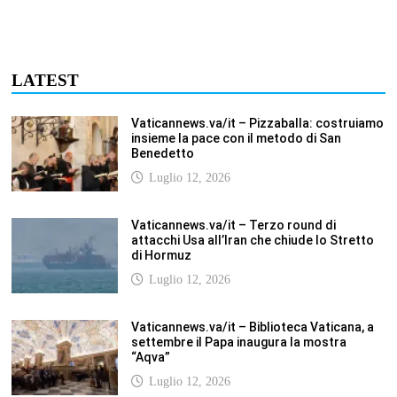
settembre il Papa inaugura la mostra
“Aqva”
Luglio 12, 2026
Vaticannews.va/it – Il Papa: i venti di guerra
non spengano la speranza, si torni al
dialogo
Luglio 12, 2026
Fism.net – FIRMATO OGGI NELLA SEDE DEL
CNEL IL NUOVO CONTRATTO DI LAVORO
FISM Stefano
Luglio 12, 2026