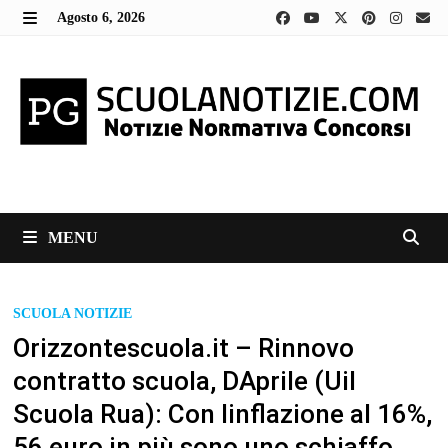
Skip
Agosto 6, 2026
to
MENU
content
MENU
SCUOLA NOTIZIE
Orizzontescuola.it – Rinnovo
contratto scuola, DAprile (Uil
Scuola Rua): Con linflazione al 16%,
56 euro in più sono uno schiaffo