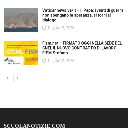
SCUOLANOTIZIE.COM
Scuolanotizie.com è un sito web realizzato con i Feed Rss delle principali
testate specializzate nel settore scolastico: Orizzonte scuola, Tecnica della
Scuola, TuttoScuola, Corriere Scuola, Il Sole24ore scuola. Tutti i post
pubblicati in sintesi sul sito, citano l’autore, la fonte originaria e
conservano tutti i collegamenti ipertestuali che rimandato al post di
origine.
ABOUT
Bam Pro WordPress theme is the premium advanced version of the
Bam
WordPress Theme.
Bam Pro is specially designed for blogs, magazines
and news websites. It has been designed to give a good impression to your
website readers. Nicely designed homepage widgets can be used to
display your content in a categorized and an organized manner.