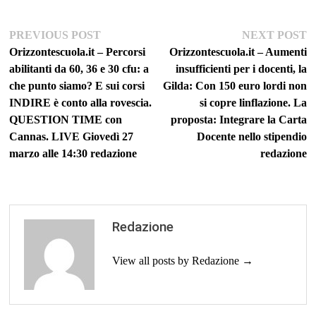
Navigazione
Previous
Ne
PREVIOUS POST
NEXT POST
post:
po
Orizzontescuola.it – Percorsi
Orizzontescuola.it – Aumenti
articoli
abilitanti da 60, 36 e 30 cfu: a
insufficienti per i docenti, la
che punto siamo? E sui corsi
Gilda: Con 150 euro lordi non
INDIRE è conto alla rovescia.
si copre linflazione. La
QUESTION TIME con
proposta: Integrare la Carta
Cannas. LIVE Giovedì 27
Docente nello stipendio
marzo alle 14:30 redazione
redazione
Redazione
View all posts by Redazione →