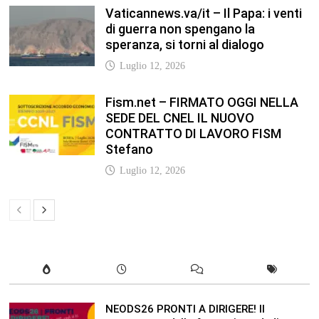
NEODS26 PRONTI A DIRIGERE! Il
programma della formazione dedicata
ai neods26 Staff Admin – Questo
articolo è apparso per la prima volta su
Anp.it
Luglio 12, 2026
In our leisure we reveal what kind of
people we are.
Luglio 17, 2019
Quality is not an act, it is a habit.
Giugno 17, 2019
Life is 10% what happens to you and