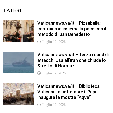
Vaticannews.va/it – Biblioteca
Vaticana, a settembre il Papa
inaugura la mostra “Aqva”
Luglio 12, 2026
Vaticannews.va/it – Il Papa: i venti
di guerra non spengano la
speranza, si torni al dialogo
Luglio 12, 2026
Fism.net – FIRMATO OGGI NELLA
SEDE DEL CNEL IL NUOVO
CONTRATTO DI LAVORO FISM
Stefano
Luglio 12, 2026