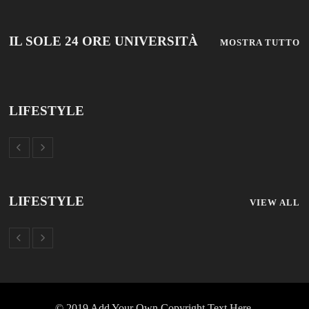
© 2019 Add Your Own Copyright Text Here.
TUTTOSCUOLA
FISM NEWS
FAMIGLIA CRISTIANA
SCUOLA E UNIVERSITÀ
SCUOLA E FORMAZIONE
PROFESSIONE SCUOLA
SCUOLE NON STATALI
DISCLAIMER
MODULO CONTATTI
ISCRIZIONE NEWSLETTER