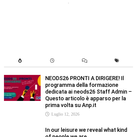
dedicata ai neods26 Staff Admin –
Questo articolo è apparso per la
prima volta su Anp.it
Luglio 12, 2026
In our leisure we reveal what kind
of people we are.
Luglio 17, 2019
Quality is not an act, it is a habit.
Giugno 17, 2019
Life is 10% what happens to you
and 90% how you react to it.
Giugno 17, 2017
Life is really simple, but we insist