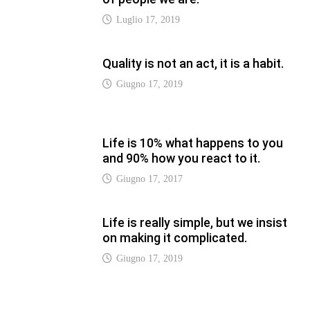
on making it complicated.
Giugno 17, 2019
LATEST
Vaticannews.va/it – Pizzaballa:
costruiamo insieme la pace con il
metodo di San Benedetto
Luglio 12, 2026
Vaticannews.va/it – Terzo round di
attacchi Usa all’Iran che chiude lo
Stretto di Hormuz
Luglio 12, 2026