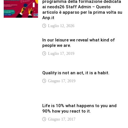
90% how you react to it.
Giugno 17, 2017
LATEST
Vaticannews.va/it – Pizzaballa: costruiamo
insieme la pace con il metodo di San
Benedetto
Luglio 12, 2026
Vaticannews.va/it – Terzo round di
attacchi Usa all’Iran che chiude lo Stretto
di Hormuz
Luglio 12, 2026
Vaticannews.va/it – Biblioteca Vaticana, a