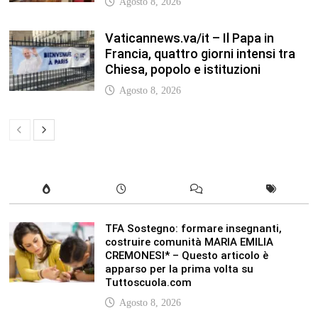
Vaticannews.va/it – Il Papa in
Francia, quattro giorni intensi tra
Chiesa, popolo e istituzioni
Agosto 8, 2026
TFA Sostegno: formare insegnanti,
costruire comunità MARIA EMILIA
CREMONESI* – Questo articolo è
apparso per la prima volta su
Tuttoscuola.com
Agosto 8, 2026
In our leisure we reveal what kind of
people we are.