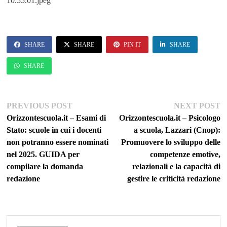
10.55.01.jpeg
SHARE
SHARE
PIN IT
SHARE
SHARE
Navigazione
Previous
Ne
PREVIOUS POST
NEXT POST
post:
po
Orizzontescuola.it – Esami di
Orizzontescuola.it – Psicologo
articoli
Stato: scuole in cui i docenti
a scuola, Lazzari (Cnop):
non potranno essere nominati
Promuovere lo sviluppo delle
nel 2025. GUIDA per
competenze emotive,
compilare la domanda
relazionali e la capacità di
redazione
gestire le criticità redazione