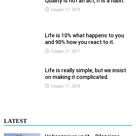
Giugno 17, 2019
Life is 10% what happens to you
and 90% how you react to it.
Giugno 17, 2017
Life is really simple, but we insist
on making it complicated.
Giugno 17, 2019
LATEST
Vaticannews.va/it – Rilanciare
l’empatia, il progetto Triennale
d’Arte delle Università cattoliche