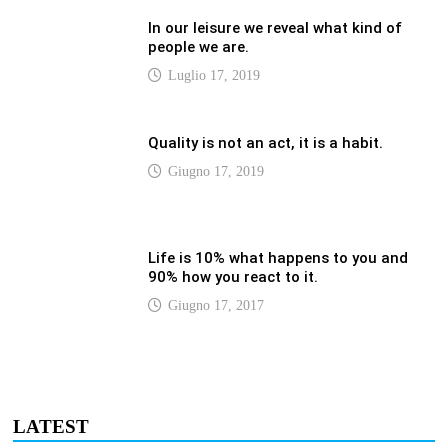
Luglio 17, 2019
Quality is not an act, it is a habit.
Giugno 17, 2019
Life is 10% what happens to you and
90% how you react to it.
Giugno 17, 2017
LATEST
Vaticannews.va/it – Rilanciare l’empatia, il
progetto Triennale d’Arte delle Università
cattoliche
Agosto 8, 2026