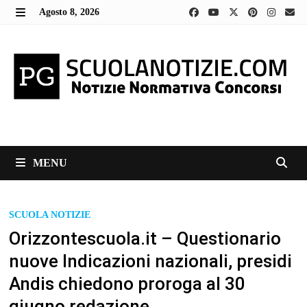
Skip
Agosto 8, 2026
to
MENU
content
MENU
SCUOLA NOTIZIE
Orizzontescuola.it – Questionario
nuove Indicazioni nazionali, presidi
Andis chiedono proroga al 30
giugno redazione