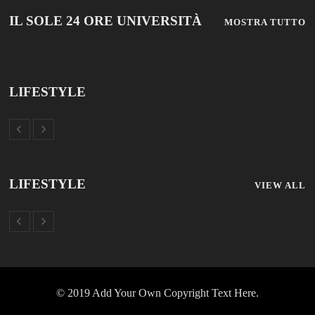
LIFESTYLE
LIFESTYLE
VIEW ALL
© 2019 Add Your Own Copyright Text Here.
TUTTOSCUOLA
FISM NEWS
FAMIGLIA CRISTIANA
SCUOLA E UNIVERSITÀ
SCUOLA E FORMAZIONE
PROFESSIONE SCUOLA
SCUOLE NON STATALI
DISCLAIMER
MODULO CONTATTI
ISCRIZIONE NEWSLETTER