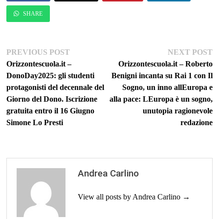
SHARE
Navigazione
Previous
Ne
PREVIOUS POST
NEXT POST
post:
po
Orizzontescuola.it –
Orizzontescuola.it – Roberto
articoli
DonoDay2025: gli studenti
Benigni incanta su Rai 1 con Il
protagonisti del decennale del
Sogno, un inno allEuropa e
Giorno del Dono. Iscrizione
alla pace: LEuropa è un sogno,
gratuita entro il 16 Giugno
unutopia ragionevole
Simone Lo Presti
redazione
Andrea Carlino
View all posts by Andrea Carlino →