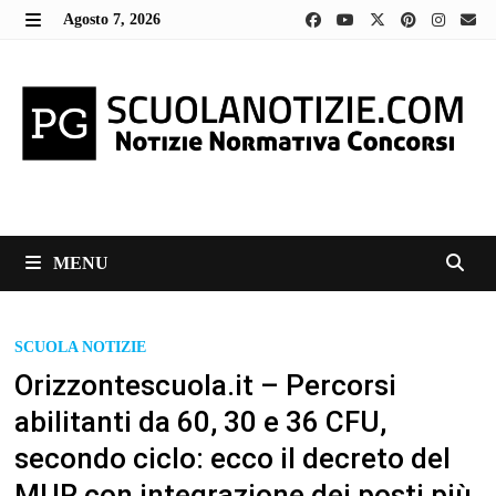
Skip
Agosto 7, 2026
to
MENU
content
MENU
SCUOLA NOTIZIE
Orizzontescuola.it – Percorsi
abilitanti da 60, 30 e 36 CFU,
secondo ciclo: ecco il decreto del
MUR con integrazione dei posti più