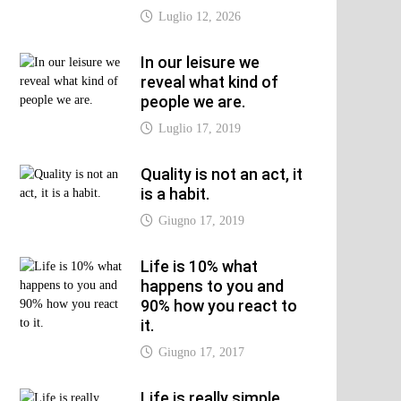
Luglio 12, 2026
In our leisure we
xt
reveal what kind of
t:
people we are.
Luglio 17, 2019
Quality is not an act, it
is a habit.
Giugno 17, 2019
Life is 10% what
happens to you and
90% how you react to
it.
Giugno 17, 2017
Life is really simple,