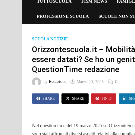
TUTTOSCUOLA
FISM NEWS
FAMIGL
PROFESSIONE SCUOLA
SCUOLE NON ST
SCUOLA NOTIZIE
Orizzontescuola.it – Mobilità
essere datati? Se ho un genit
QuestionTime redazione
by
Redazione
Marzo 20, 2025
0
SHARE
SHARE
PIN IT
SH
Nel question time del 19 marzo 2025 su OrizzonteScuo
sono stati affrontati diversi aspetti relativi alla compi