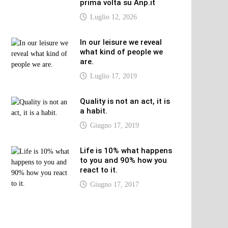
prima volta su Anp.it
Luglio 12, 2026
In our leisure we reveal
what kind of people we
are.
Luglio 17, 2019
Quality is not an act, it is
a habit.
Giugno 17, 2019
Life is 10% what happens
to you and 90% how you
react to it.
Giugno 17, 2017