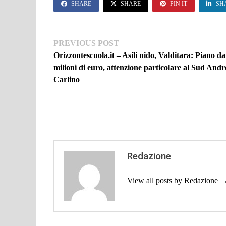
SHARE
SHARE
PIN IT
SH
Navigazione
Previous
PREVIOUS POST
post:
Orizzontescuola.it – Asili nido, Valditara: Piano d
articoli
milioni di euro, attenzione particolare al Sud Andr
Carlino
Redazione
View all posts by Redazione 