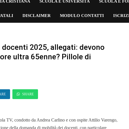
IA CRISTIANA
SCUOLA E UNIVERSITÀ
SCUOLA E F
ATALI
DISCLAIMER
MODULO CONTATTI
ISCRI
 docenti 2025, allegati: devono
ore ultra 65enne? Pillole di
ARE
SHARE
la TV, condotto da Andrea Carlino e con ospite Attilio Varengo,
lazione della domanda di mobilità dei docenti, con particolare