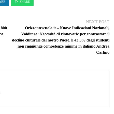
ARE
SHARE
Ne
NEXT POST
pos
a 800
Orizzontescuola.it – Nuove Indicazioni Nazionali,
ea
Valditara: Necessità di rinnovarle per contrastare il
declino culturale del nostro Paese. il 43,5% degli studenti
non raggiunge competenze minime in italiano Andrea
Carlino
→