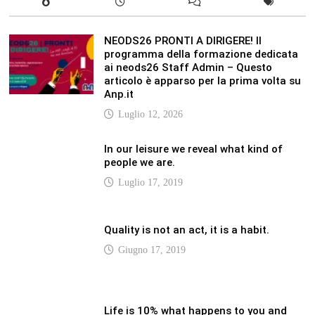
Giugno 17, 2019
Life is 10% what happens to you and
90% how you react to it.
Giugno 17, 2017
LATEST
Vaticannews.va/it – Pizzaballa: costruiamo
insieme la pace con il metodo di San
Benedetto
Luglio 12, 2026
Vaticannews.va/it – Terzo round di
attacchi Usa all’Iran che chiude lo Stretto
di Hormuz