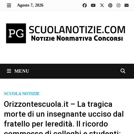
Skip
Agosto 7, 2026
to
MENU
content
MENU
SCUOLA NOTIZIE
Orizzontescuola.it – La tragica
morte di un insegnante ucciso dal
fratello per leredità. Il ricordo
commosso di colleghi e studenti: