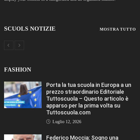
Luglio 12, 2026
Federico Moccia: Sogno una
scuola che includa leducazione
sentimentale tra le sue discipline
Editoriale Tuttoscuola – Questo
articolo è apparso per la prima
volta su Tuttoscuola.com
Luglio 12, 2026
Rischio burnout: ecco quali sono le
cause e come sopravvivere a
scuola Editoriale Tuttoscuola –
Questo articolo è apparso per la
prima volta su Tuttoscuola.com
Luglio 12, 2026