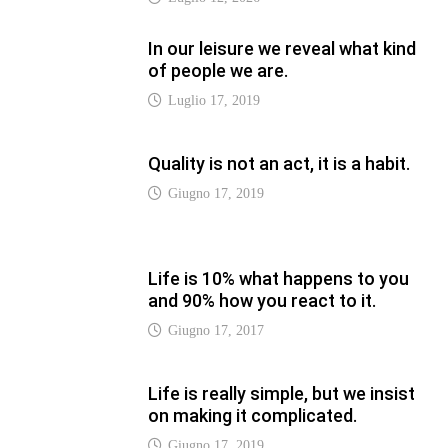
Giugno 17, 2017
Life is really simple, but we insist
on making it complicated.
Giugno 17, 2019
LATEST
Vaticannews.va/it – Pizzaballa:
costruiamo insieme la pace con il
metodo di San Benedetto
Luglio 12, 2026
Vaticannews.va/it – Terzo round di
attacchi Usa all’Iran che chiude lo