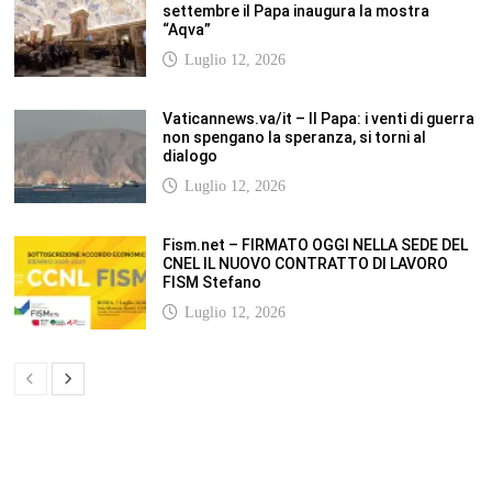
SCUOLANOTIZIE.COM
Scuolanotizie.com è un sito web realizzato con i Feed Rss delle principali
testate specializzate nel settore scolastico: Orizzonte scuola, Tecnica della
Scuola, TuttoScuola, Corriere Scuola, Il Sole24ore scuola. Tutti i post
pubblicati in sintesi sul sito, citano l’autore, la fonte originaria e
conservano tutti i collegamenti ipertestuali che rimandato al post di
origine.
ABOUT
Bam Pro WordPress theme is the premium advanced version of the
Bam
WordPress Theme.
Bam Pro is specially designed for blogs, magazines