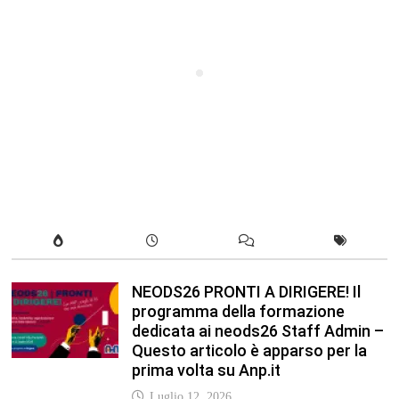
NEODS26 PRONTI A DIRIGERE! Il
programma della formazione
dedicata ai neods26 Staff Admin –
Questo articolo è apparso per la
prima volta su Anp.it
Luglio 12, 2026
In our leisure we reveal what kind
of people we are.
Luglio 17, 2019
Quality is not an act, it is a habit.
Giugno 17, 2019
Life is 10% what happens to you
and 90% how you react to it.