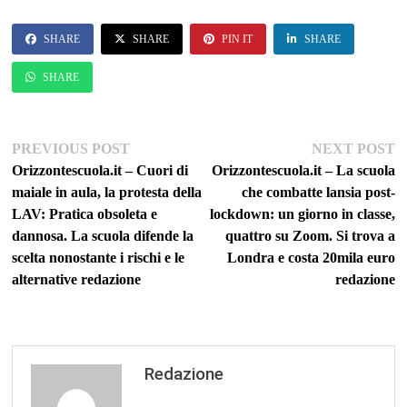
SHARE
SHARE
PIN IT
SHARE
SHARE
Navigazione
Previous
Ne
PREVIOUS POST
NEXT POST
post:
po
Orizzontescuola.it – Cuori di
Orizzontescuola.it – La scuola
articoli
maiale in aula, la protesta della
che combatte lansia post-
LAV: Pratica obsoleta e
lockdown: un giorno in classe,
dannosa. La scuola difende la
quattro su Zoom. Si trova a
scelta nonostante i rischi e le
Londra e costa 20mila euro
alternative redazione
redazione
Redazione