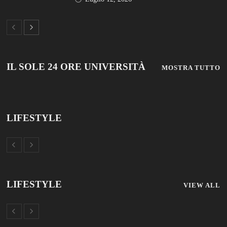
© 2019 Add Your Own Copyright Text Here.
TUTTOSCUOLA
FISM NEWS
FAMIGLIA CRISTIANA
SCUOLA E UNIVERSITÀ
SCUOLA E FORMAZIONE
PROFESSIONE SCUOLA
SCUOLE NON STATALI
DISCLAIMER
MODULO CONTATTI
ISCRIZIONE NEWSLETTER