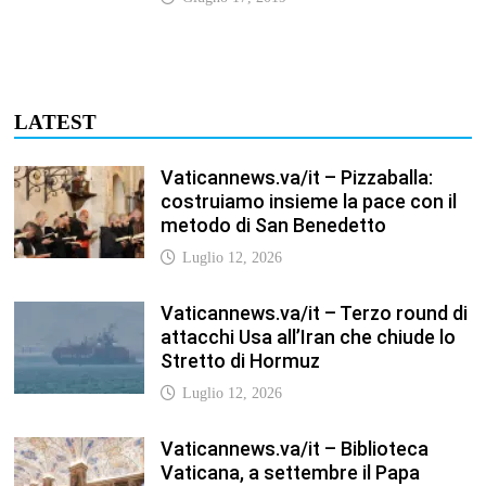
Stretto di Hormuz
Luglio 12, 2026
Vaticannews.va/it – Biblioteca
Vaticana, a settembre il Papa
inaugura la mostra “Aqva”
Luglio 12, 2026
Vaticannews.va/it – Il Papa: i venti
di guerra non spengano la
speranza, si torni al dialogo
Luglio 12, 2026
Fism.net – FIRMATO OGGI NELLA
SEDE DEL CNEL IL NUOVO
CONTRATTO DI LAVORO FISM
Stefano
Luglio 12, 2026