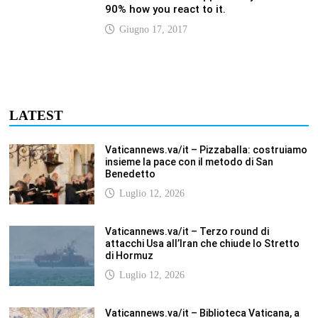
Luglio 12, 2026
Vaticannews.va/it – Biblioteca Vaticana, a
settembre il Papa inaugura la mostra
“Aqva”
Luglio 12, 2026
Vaticannews.va/it – Il Papa: i venti di guerra
non spengano la speranza, si torni al
dialogo
Luglio 12, 2026
Fism.net – FIRMATO OGGI NELLA SEDE DEL
CNEL IL NUOVO CONTRATTO DI LAVORO
FISM Stefano
Luglio 12, 2026