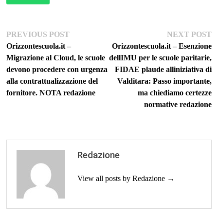
Navigazione
Previous
Ne
PREVIOUS POST
NEXT POST
post:
po
Orizzontescuola.it –
Orizzontescuola.it – Esenzione
articoli
Migrazione al Cloud, le scuole
dellIMU per le scuole paritarie,
devono procedere con urgenza
FIDAE plaude alliniziativa di
alla contrattualizzazione del
Valditara: Passo importante,
fornitore. NOTA redazione
ma chiediamo certezze
normative redazione
Redazione
View all posts by Redazione →