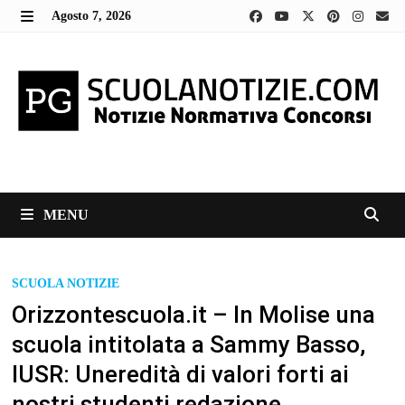
Skip
Agosto 7, 2026
to
MENU
content
MENU
SCUOLA NOTIZIE
Orizzontescuola.it – In Molise una
scuola intitolata a Sammy Basso,
lUSR: Uneredità di valori forti ai
nostri studenti redazione