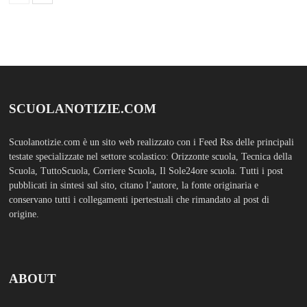
SCUOLANOTIZIE.COM
Scuolanotizie.com è un sito web realizzato con i Feed Rss delle principali
testate specializzate nel settore scolastico: Orizzonte scuola, Tecnica della
Scuola, TuttoScuola, Corriere Scuola, Il Sole24ore scuola. Tutti i post
pubblicati in sintesi sul sito, citano l’autore, la fonte originaria e
conservano tutti i collegamenti ipertestuali che rimandato al post di
origine.
ABOUT
Bam Pro WordPress theme is the premium advanced version of the
Bam
WordPress Theme.
Bam Pro is specially designed for blogs, magazines
and news websites. It has been designed to give a good impression to your
website readers. Nicely designed homepage widgets can be used to
display your content in a categorized and an organized manner.