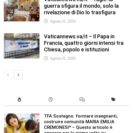
TFA Sostegno: formare insegnanti,
costruire comunità MARIA EMILIA
CREMONESI* – Questo articolo è
apparso per la prima volta su
Tuttoscuola.com
Agosto 8, 2026
In our leisure we reveal what kind of
people we are.
Luglio 17, 2019
Quality is not an act, it is a habit.
Giugno 17, 2019
Life is 10% what happens to you and
90% how you react to it.
Giugno 17, 2017