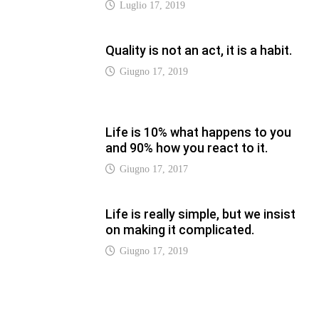
Giugno 17, 2019
LATEST
Vaticannews.va/it – Rilanciare
l’empatia, il progetto Triennale
d’Arte delle Università cattoliche
Agosto 8, 2026
Vaticannews.va/it – Filippine, il
vicariato apostolico di Calapan
diventa diocesi
Agosto 8, 2026
Vaticannews.va/it – A Castel