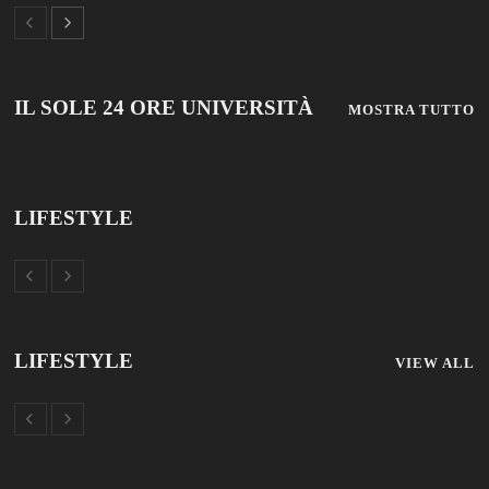
© 2019 Add Your Own Copyright Text Here.
TUTTOSCUOLA
FISM NEWS
FAMIGLIA CRISTIANA
SCUOLA E UNIVERSITÀ
SCUOLA E FORMAZIONE
PROFESSIONE SCUOLA
SCUOLE NON STATALI
DISCLAIMER
MODULO CONTATTI
ISCRIZIONE NEWSLETTER