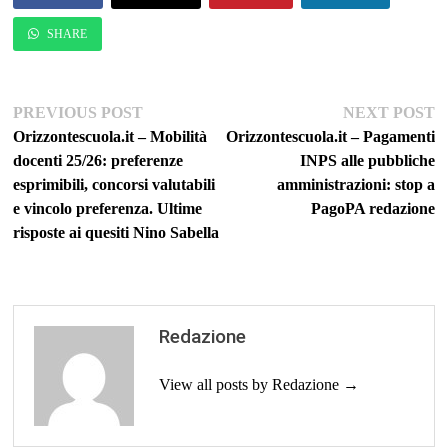
SHARE
Navigazione
Previous
Ne
PREVIOUS POST
NEXT POST
post:
po
Orizzontescuola.it – Mobilità
Orizzontescuola.it – Pagamenti
articoli
docenti 25/26: preferenze
INPS alle pubbliche
esprimibili, concorsi valutabili
amministrazioni: stop a
e vincolo preferenza. Ultime
PagoPA redazione
risposte ai quesiti Nino Sabella
Redazione
View all posts by Redazione →