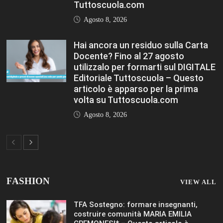
TFA Sostegno: formare insegnanti,
costruire comunità MARIA EMILIA
CREMONESI* – Questo articolo è
apparso per la prima volta su
Tuttoscuola.com
Agosto 8, 2026
Immissioni in ruolo Dirigenti Scolastici,
via libera a 365 assunzioni. Ecco come
saranno distribuiti i posti Editoriale
Tuttoscuola – Questo articolo è
apparso per la prima volta su
Tuttoscuola.com
Agosto 8, 2026
Hai ancora un residuo sulla Carta
Docente? Fino al 27 agosto utilizzalo
per formarti sul DIGITALE Editoriale
Tuttoscuola – Questo articolo è
apparso per la prima volta su