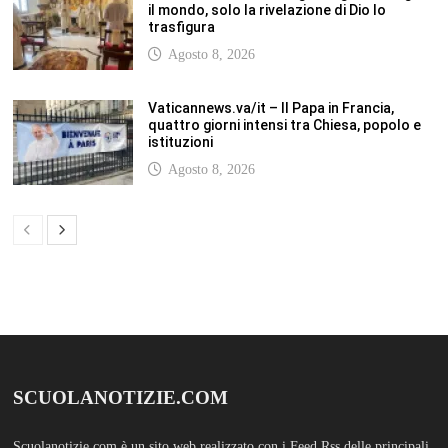
SCUOLANOTIZIE.COM
Scuolanotizie.com è un sito web realizzato con i Feed Rss delle principali
testate specializzate nel settore scolastico: Orizzonte scuola, Tecnica della
Scuola, TuttoScuola, Corriere Scuola, Il Sole24ore scuola. Tutti i post
pubblicati in sintesi sul sito, citano l’autore, la fonte originaria e
conservano tutti i collegamenti ipertestuali che rimandato al post di
origine.
ABOUT
Bam Pro WordPress theme is the premium advanced version of the
Bam
WordPress Theme.
Bam Pro is specially designed for blogs, magazines
and news websites. It has been designed to give a good impression to your
website readers. Nicely designed homepage widgets can be used to
display your content in a categorized and an organized manner.