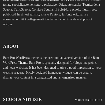
SCUOLS NOTIZIE
MOSTRA TUTTO
FASHION
TFA Sostegno: formare insegnanti,
costruire comunità MARIA EMILIA
CREMONESI* – Questo articolo è
apparso per la prima volta su
Tuttoscuola.com
Agosto 8, 2026
Immissioni in ruolo Dirigenti
Scolastici, via libera a 365
assunzioni. Ecco come saranno