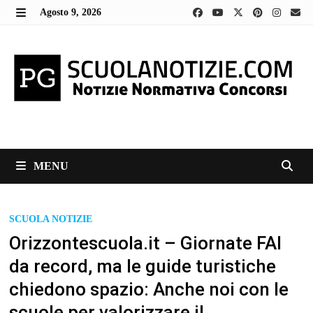
Skip
Agosto 9, 2026
to
MENU
content
MENU
SCUOLA NOTIZIE
Orizzontescuola.it – Giornate FAI
da record, ma le guide turistiche
chiedono spazio: Anche noi con le
scuole per valorizzare il