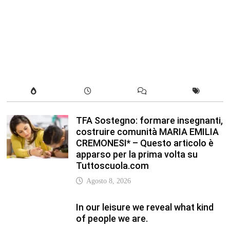
apparso per la prima volta su
Tuttoscuola.com
Agosto 8, 2026
In our leisure we reveal what kind
of people we are.
Luglio 17, 2019
Quality is not an act, it is a habit.
Giugno 17, 2019
Life is 10% what happens to you
and 90% how you react to it.
Giugno 17, 2017
Life is really simple, but we insist
on making it complicated.