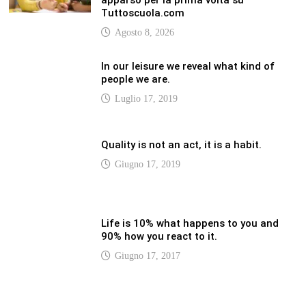
LATEST
Vaticannews.va/it – Rilanciare l’empatia, il
progetto Triennale d’Arte delle Università
cattoliche
Agosto 8, 2026
Vaticannews.va/it – Filippine, il vicariato
apostolico di Calapan diventa diocesi
Agosto 8, 2026
Vaticannews.va/it – A Castel Gandolfo
l’arazzo di Raffaello sulla predica di San
Paolo