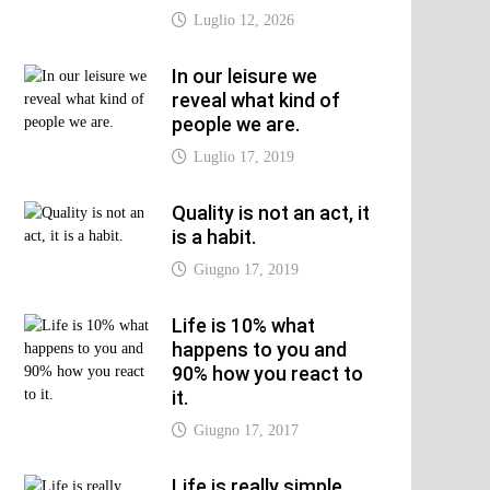
Luglio 12, 2026
In our leisure we
reveal what kind of
people we are.
Luglio 17, 2019
Quality is not an act, it
is a habit.
Giugno 17, 2019
Life is 10% what
happens to you and
90% how you react to
it.
Giugno 17, 2017
Life is really simple,