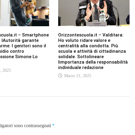
scuola.it – Smartphone
Orizzontescuola.it – Valditara:
, lAutorità garante
Ho voluto ridare valore e
arme: I genitori sono il
centralità alla condotta. Più
idio contro
scuola e attività di cittadinanza
essione Simone Lo
solidale. Sottolineare
limportanza della responsabilità
individuale redazione
, 2025
Marzo 21, 2025
ligatori sono contrassegnati
*