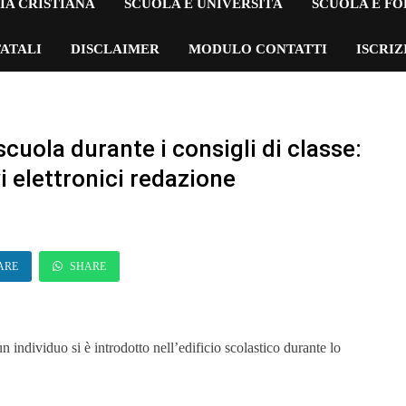
IA CRISTIANA
SCUOLA E UNIVERSITÀ
SCUOLA E F
ATALI
DISCLAIMER
MODULO CONTATTI
ISCRI
scuola durante i consigli di classe:
i elettronici redazione
ARE
SHARE
n individuo si è introdotto nell’edificio scolastico durante lo