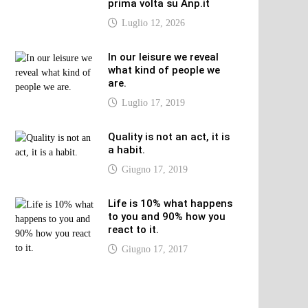
prima volta su Anp.it
Luglio 12, 2026
In our leisure we reveal
what kind of people we
are.
Luglio 17, 2019
Quality is not an act, it is
a habit.
Giugno 17, 2019
Life is 10% what happens
to you and 90% how you
react to it.
Giugno 17, 2017