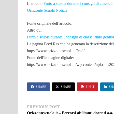
L’articolo
Furto a scuola durante i consigli di classe: fi
Orizzonte Scuola Notizie
.
Fonte originale dell’articolo:
Altro qui:
Furto a scuola durante i consigli di classe: finto genitor
La pagina Feed Rss che ha generato la descrizione dell’
https://www.orizzontescuola.it/feed/
Fonte dell’immagine digitale:
https://www.orizzontescuola.it/wp-content/uploads/2
SHARE
SHARE
PIN IT
SH
Navigazione
Previous
PREVIOUS POST
post:
Orizzontescuola.it – Percorsi abilitanti docenti a.a.