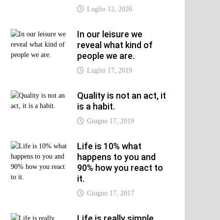
Luglio 12, 2026
xt
t:
In our leisure we
reveal what kind of
people we are.
Luglio 17, 2019
Quality is not an act, it
is a habit.
Giugno 17, 2019
Life is 10% what
happens to you and
90% how you react to
it.
Giugno 17, 2017
Life is really simple,