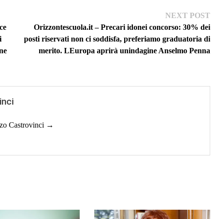
Ne
NEXT POST
pos
uce
Orizzontescuola.it – Precari idonei concorso: 30% dei
i
posti riservati non ci soddisfa, preferiamo graduatoria di
one
merito. LEuropa aprirà unindagine Anselmo Penna
inci
nzo Castrovinci →