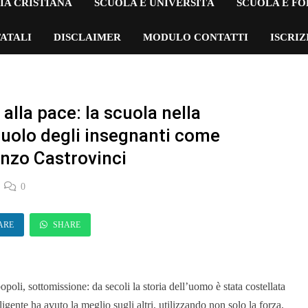
IA CRISTIANA
SCUOLA E UNIVERSITÀ
SCUOLA E F
ATALI
DISCLAIMER
MODULO CONTATTI
ISCRI
alla pace: la scuola nella
l ruolo degli insegnanti come
enzo Castrovinci
0
ARE
SHARE
popoli, sottomissione: da secoli la storia dell’uomo è stata costellata
elligente ha avuto la meglio sugli altri, utilizzando non solo la forza,