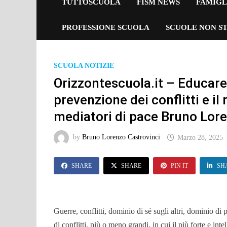
TUTTOSCUOLA
FISM NEWS
FAMIGL
PROFESSIONE SCUOLA
SCUOLE NON ST
SCUOLA NOTIZIE
Orizzontescuola.it – Educare 
prevenzione dei conflitti e i
mediatori di pace Bruno Lor
by
Bruno Lorenzo Castrovinci
Marzo 28, 2025
SHARE
SHARE
PIN IT
SH
Guerre, conflitti, dominio di sé sugli altri, dominio di 
di conflitti, più o meno grandi, in cui il più forte e int