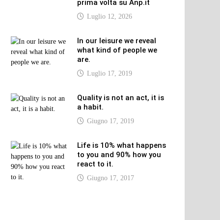
prima volta su Anp.it
Luglio 12, 2026
In our leisure we reveal
what kind of people we
are.
Luglio 17, 2019
Quality is not an act, it is
a habit.
Giugno 17, 2019
Life is 10% what happens
to you and 90% how you
react to it.
Giugno 17, 2017