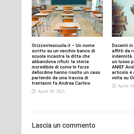
Orizzontescuola.it – Un nome
Docenti in 
scritto su un vecchio banco di
affitti da 
scuola incastra la ditta che
indennità.
abbandona rifiuti: la storia
un lusso p
incredibile di come le forze
ANIEF And
dellordine hanno risolto un caso
articolo è
partendo da una traccia di
volta su O
trentanni fa Andrea Carlino
Aprile 19
Aprile 30, 2025
Lascia un commento