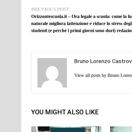
Navigazione
Previous
PREVIOUS POST
post:
Orizzontescuola.it – Ora legale a scuola: come la l
articoli
naturale migliora lattenzione e riduce lo stress degl
studenti (e perché i primi giorni sono duri) redazi
Bruno Lorenzo Castrov
View all posts by Bruno Lore
YOU MIGHT ALSO LIKE