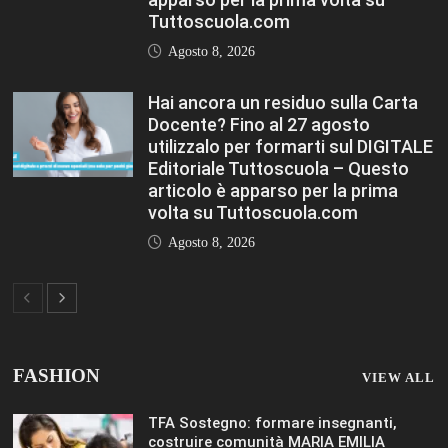
TFA Sostegno: formare insegnanti,
costruire comunità MARIA EMILIA
CREMONESI* – Questo articolo è
apparso per la prima volta su
Tuttoscuola.com
Agosto 8, 2026
Immissioni in ruolo Dirigenti Scolastici,
via libera a 365 assunzioni. Ecco come
saranno distribuiti i posti Editoriale
Tuttoscuola – Questo articolo è
apparso per la prima volta su
Tuttoscuola.com
Agosto 8, 2026
Hai ancora un residuo sulla Carta
Docente? Fino al 27 agosto utilizzalo
per formarti sul DIGITALE Editoriale
Tuttoscuola – Questo articolo è
apparso per la prima volta su