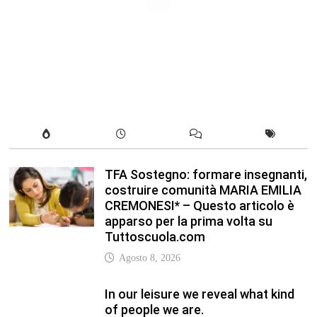
CREMONESI* – Questo articolo è
apparso per la prima volta su
Tuttoscuola.com
Agosto 8, 2026
In our leisure we reveal what kind
of people we are.
Luglio 17, 2019
Quality is not an act, it is a habit.
Giugno 17, 2019
Life is 10% what happens to you
and 90% how you react to it.
Giugno 17, 2017
Life is really simple, but we insist