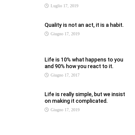
on making it complicated.
Giugno 17, 2019
LATEST
Vaticannews.va/it – Rilanciare
l’empatia, il progetto Triennale
d’Arte delle Università cattoliche
Agosto 8, 2026
Vaticannews.va/it – Filippine, il
vicariato apostolico di Calapan
diventa diocesi
Agosto 8, 2026