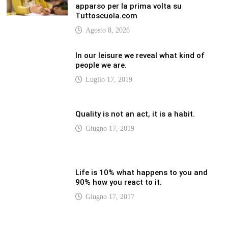
Giugno 17, 2017
LATEST
Vaticannews.va/it – Rilanciare l’empatia, il
progetto Triennale d’Arte delle Università
cattoliche
Agosto 8, 2026
Vaticannews.va/it – Filippine, il vicariato
apostolico di Calapan diventa diocesi
Agosto 8, 2026
Vaticannews.va/it – A Castel Gandolfo
l’arazzo di Raffaello sulla predica di San
Paolo