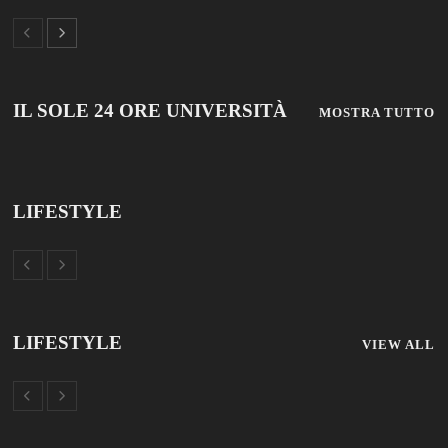
© 2019 Add Your Own Copyright Text Here.
TUTTOSCUOLA
FISM NEWS
FAMIGLIA CRISTIANA
SCUOLA E UNIVERSITÀ
SCUOLA E FORMAZIONE
PROFESSIONE SCUOLA
SCUOLE NON STATALI
DISCLAIMER
MODULO CONTATTI
ISCRIZIONE NEWSLETTER