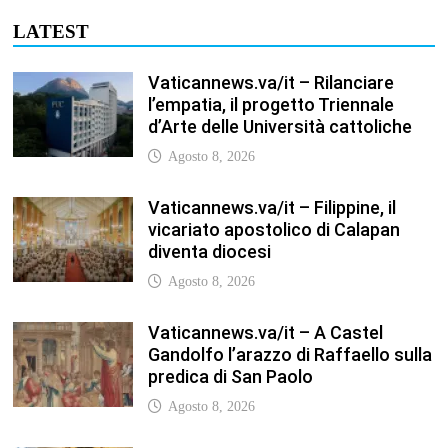
Vaticannews.va/it – A Castel
Gandolfo l’arazzo di Raffaello sulla
predica di San Paolo
Agosto 8, 2026
Vaticannews.va/it – Tagle: la
guerra sfigura il mondo, solo la
rivelazione di Dio lo trasfigura
Agosto 8, 2026
Vaticannews.va/it – Il Papa in
Francia, quattro giorni intensi tra
Chiesa, popolo e istituzioni
Agosto 8, 2026