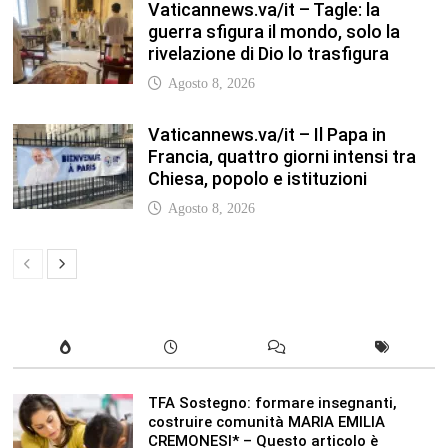
TFA Sostegno: formare insegnanti,
costruire comunità MARIA EMILIA
CREMONESI* – Questo articolo è
apparso per la prima volta su
Tuttoscuola.com
Agosto 8, 2026
In our leisure we reveal what kind of
people we are.
Luglio 17, 2019
Quality is not an act, it is a habit.
Giugno 17, 2019
Life is 10% what happens to you and
90% how you react to it.