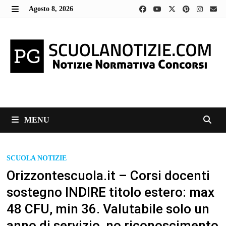
Skip
Agosto 8, 2026
to
MENU
content
MENU
SCUOLA NOTIZIE
Orizzontescuola.it – Corsi docenti
sostegno INDIRE titolo estero: max
48 CFU, min 36. Valutabile solo un
anno di servizio, no riconoscimento