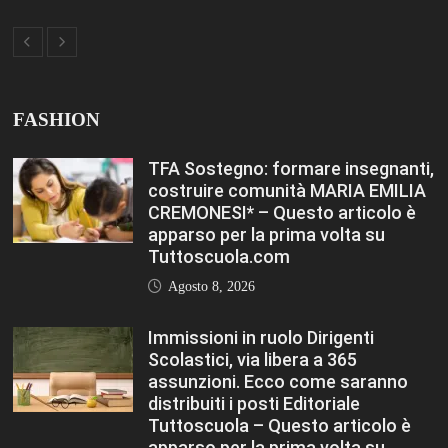
distribuiti i posti Editoriale
Tuttoscuola – Questo articolo è
apparso per la prima volta su
Tuttoscuola.com
Agosto 8, 2026
Hai ancora un residuo sulla Carta
Docente? Fino al 27 agosto
utilizzalo per formarti sul DIGITALE
Editoriale Tuttoscuola – Questo
articolo è apparso per la prima
volta su Tuttoscuola.com
Agosto 8, 2026
FASHION
VIEW ALL