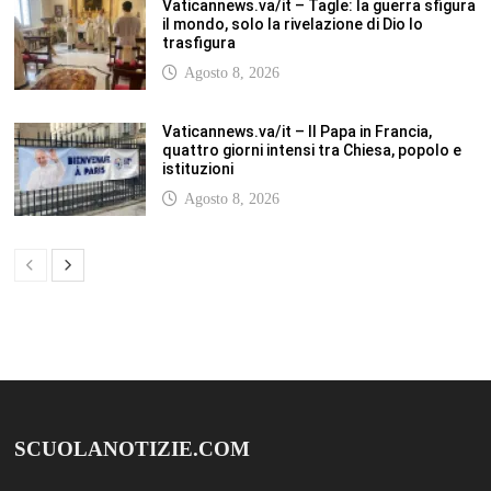
SCUOLANOTIZIE.COM
Scuolanotizie.com è un sito web realizzato con i Feed Rss delle principali
testate specializzate nel settore scolastico: Orizzonte scuola, Tecnica della
Scuola, TuttoScuola, Corriere Scuola, Il Sole24ore scuola. Tutti i post
pubblicati in sintesi sul sito, citano l’autore, la fonte originaria e
conservano tutti i collegamenti ipertestuali che rimandato al post di
origine.
ABOUT
Bam Pro WordPress theme is the premium advanced version of the
Bam
WordPress Theme.
Bam Pro is specially designed for blogs, magazines
and news websites. It has been designed to give a good impression to your
website readers. Nicely designed homepage widgets can be used to
display your content in a categorized and an organized manner.