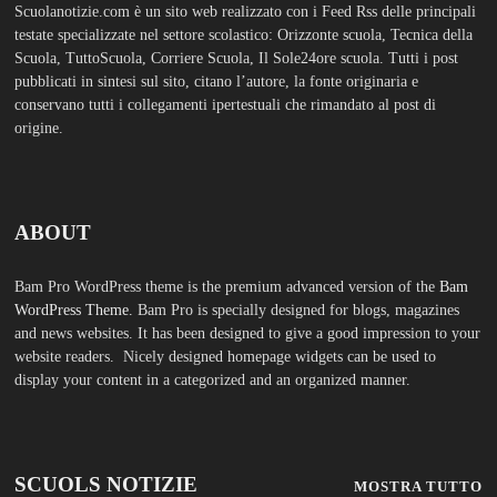
SCUOLS NOTIZIE
MOSTRA TUTTO
FASHION
TFA Sostegno: formare insegnanti,
costruire comunità MARIA EMILIA
CREMONESI* – Questo articolo è
apparso per la prima volta su
Tuttoscuola.com
Agosto 8, 2026
Immissioni in ruolo Dirigenti
Scolastici, via libera a 365
assunzioni. Ecco come saranno