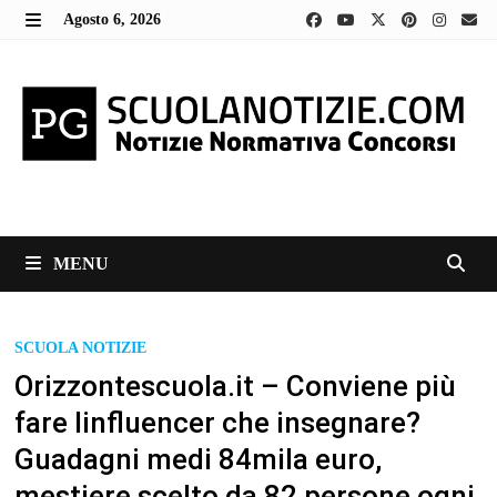
Skip
Agosto 6, 2026
to
MENU
content
MENU
SCUOLA NOTIZIE
Orizzontescuola.it – Conviene più
fare linfluencer che insegnare?
Guadagni medi 84mila euro,
mestiere scelto da 82 persone ogni