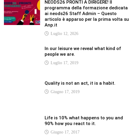
Life is 10% what happens to you and
90% how you react to it.
Giugno 17, 2017
LATEST
Vaticannews.va/it – Pizzaballa: costruiamo
insieme la pace con il metodo di San
Benedetto
Luglio 12, 2026
Vaticannews.va/it – Terzo round di
attacchi Usa all’Iran che chiude lo Stretto
di Hormuz
Luglio 12, 2026