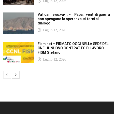
SCUOLANOTIZIE.COM
Scuolanotizie.com è un sito web realizzato con i Feed Rss delle principali
testate specializzate nel settore scolastico: Orizzonte scuola, Tecnica della
Scuola, TuttoScuola, Corriere Scuola, Il Sole24ore scuola. Tutti i post
pubblicati in sintesi sul sito, citano l’autore, la fonte originaria e
conservano tutti i collegamenti ipertestuali che rimandato al post di
origine.
ABOUT
Bam Pro WordPress theme is the premium advanced version of the
Bam
WordPress Theme.
Bam Pro is specially designed for blogs, magazines
and news websites. It has been designed to give a good impression to your
website readers. Nicely designed homepage widgets can be used to