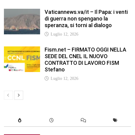
NEODS26 PRONTI A DIRIGERE! Il
programma della formazione dedicata
ai neods26 Staff Admin – Questo
articolo è apparso per la prima volta su
Anp.it
Luglio 12, 2026
In our leisure we reveal what kind of
people we are.
Luglio 17, 2019
Quality is not an act, it is a habit.
Giugno 17, 2019