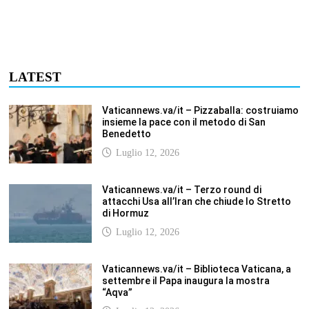
Vaticannews.va/it – Biblioteca Vaticana, a
settembre il Papa inaugura la mostra
“Aqva”
Luglio 12, 2026
Vaticannews.va/it – Il Papa: i venti di guerra
non spengano la speranza, si torni al
dialogo
Luglio 12, 2026
Fism.net – FIRMATO OGGI NELLA SEDE DEL
CNEL IL NUOVO CONTRATTO DI LAVORO
FISM Stefano
Luglio 12, 2026