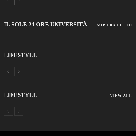
© 2019 Add Your Own Copyright Text Here.
TUTTOSCUOLA
FISM NEWS
FAMIGLIA CRISTIANA
SCUOLA E UNIVERSITÀ
SCUOLA E FORMAZIONE
PROFESSIONE SCUOLA
SCUOLE NON STATALI
DISCLAIMER
MODULO CONTATTI
ISCRIZIONE NEWSLETTER