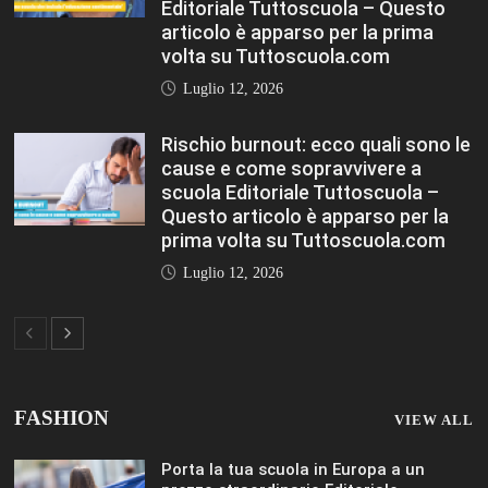
FASHION
VIEW ALL
Porta la tua scuola in Europa a un
prezzo straordinario Editoriale
Tuttoscuola – Questo articolo è
apparso per la prima volta su
Tuttoscuola.com
Luglio 12, 2026
Federico Moccia: Sogno una scuola che
includa leducazione sentimentale tra le
sue discipline Editoriale Tuttoscuola –
Questo articolo è apparso per la prima
volta su Tuttoscuola.com
Luglio 12, 2026
Rischio burnout: ecco quali sono le
cause e come sopravvivere a scuola
Editoriale Tuttoscuola – Questo articolo
è apparso per la prima volta su
Tuttoscuola.com