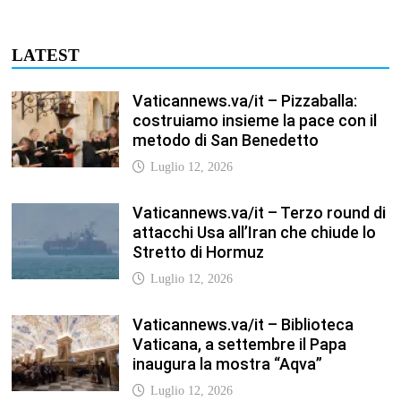
Vaticannews.va/it – Biblioteca
Vaticana, a settembre il Papa
inaugura la mostra “Aqva”
Luglio 12, 2026
Vaticannews.va/it – Il Papa: i venti
di guerra non spengano la
speranza, si torni al dialogo
Luglio 12, 2026
Fism.net – FIRMATO OGGI NELLA
SEDE DEL CNEL IL NUOVO
CONTRATTO DI LAVORO FISM
Stefano
Luglio 12, 2026