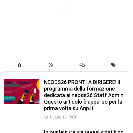
programma della formazione
dedicata ai neods26 Staff Admin –
Questo articolo è apparso per la
prima volta su Anp.it
Luglio 12, 2026
In our leisure we reveal what kind
of people we are.
Luglio 17, 2019
Quality is not an act, it is a habit.
Giugno 17, 2019
Life is 10% what happens to you
and 90% how you react to it.
Giugno 17, 2017