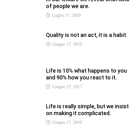
Life is really simple, but we insist
on making it complicated.
Giugno 17, 2019
LATEST
Vaticannews.va/it – Pizzaballa:
costruiamo insieme la pace con il
metodo di San Benedetto
Luglio 12, 2026
Vaticannews.va/it – Terzo round di
attacchi Usa all’Iran che chiude lo
Stretto di Hormuz
Luglio 12, 2026