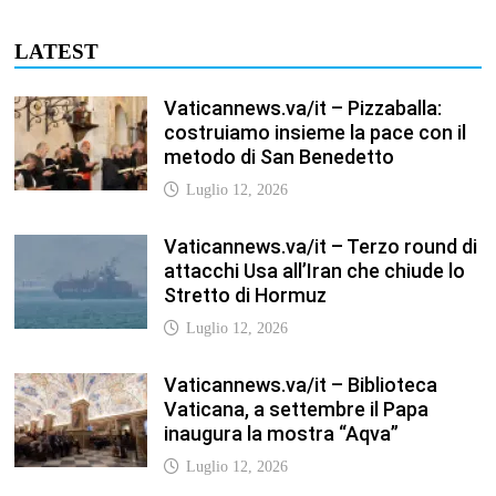
Vaticannews.va/it – Biblioteca
Vaticana, a settembre il Papa
inaugura la mostra “Aqva”
Luglio 12, 2026
Vaticannews.va/it – Il Papa: i venti
di guerra non spengano la
speranza, si torni al dialogo
Luglio 12, 2026
Fism.net – FIRMATO OGGI NELLA
SEDE DEL CNEL IL NUOVO
CONTRATTO DI LAVORO FISM
Stefano
Luglio 12, 2026