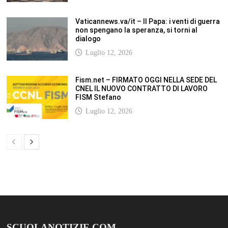
SCUOLANOTIZIE.COM
Scuolanotizie.com è un sito web realizzato con i Feed Rss delle principali
testate specializzate nel settore scolastico: Orizzonte scuola, Tecnica della
Scuola, TuttoScuola, Corriere Scuola, Il Sole24ore scuola. Tutti i post
pubblicati in sintesi sul sito, citano l’autore, la fonte originaria e
conservano tutti i collegamenti ipertestuali che rimandato al post di
origine.
ABOUT
Bam Pro WordPress theme is the premium advanced version of the
Bam
WordPress Theme.
Bam Pro is specially designed for blogs, magazines
and news websites. It has been designed to give a good impression to your
website readers. Nicely designed homepage widgets can be used to
display your content in a categorized and an organized manner.