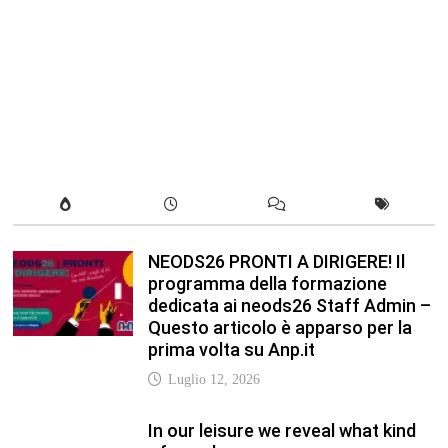
programma della formazione
dedicata ai neods26 Staff Admin –
Questo articolo è apparso per la
prima volta su Anp.it
Luglio 12, 2026
In our leisure we reveal what kind
of people we are.
Luglio 17, 2019
Quality is not an act, it is a habit.
Giugno 17, 2019
Life is 10% what happens to you
and 90% how you react to it.
Giugno 17, 2017