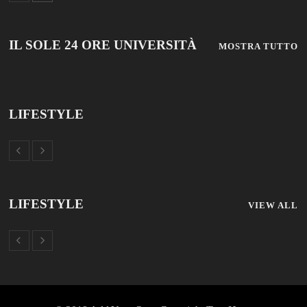
© 2019 Add Your Own Copyright Text Here.
TUTTOSCUOLA
FISM NEWS
FAMIGLIA CRISTIANA
SCUOLA E UNIVERSITÀ
SCUOLA E FORMAZIONE
PROFESSIONE SCUOLA
SCUOLE NON STATALI
DISCLAIMER
MODULO CONTATTI
ISCRIZIONE NEWSLETTER