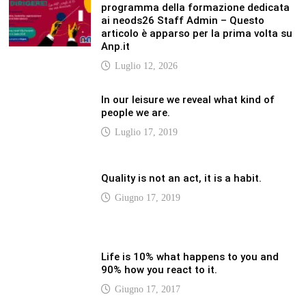
90% how you react to it.
Giugno 17, 2017
LATEST
Vaticannews.va/it – Pizzaballa: costruiamo
insieme la pace con il metodo di San
Benedetto
Luglio 12, 2026
Vaticannews.va/it – Terzo round di
attacchi Usa all’Iran che chiude lo Stretto
di Hormuz
Luglio 12, 2026
Vaticannews.va/it – Biblioteca Vaticana, a