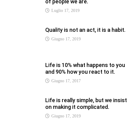
Life is really simple, but we insist
on making it complicated.
Giugno 17, 2019
LATEST
Vaticannews.va/it – Pizzaballa:
costruiamo insieme la pace con il
metodo di San Benedetto
Luglio 12, 2026
Vaticannews.va/it – Terzo round di
attacchi Usa all’Iran che chiude lo
Stretto di Hormuz
Luglio 12, 2026