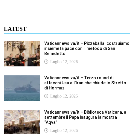
settembre il Papa inaugura la mostra
“Aqva”
Luglio 12, 2026
Vaticannews.va/it – Il Papa: i venti di guerra
non spengano la speranza, si torni al
dialogo
Luglio 12, 2026
Fism.net – FIRMATO OGGI NELLA SEDE DEL
CNEL IL NUOVO CONTRATTO DI LAVORO
FISM Stefano
Luglio 12, 2026