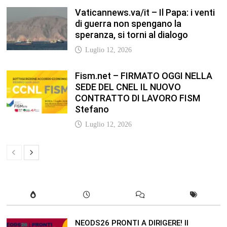
NEODS26 PRONTI A DIRIGERE! Il
programma della formazione dedicata
ai neods26 Staff Admin – Questo
articolo è apparso per la prima volta su
Anp.it
Luglio 12, 2026
In our leisure we reveal what kind of
people we are.
Luglio 17, 2019
Quality is not an act, it is a habit.
Giugno 17, 2019
Life is 10% what happens to you and