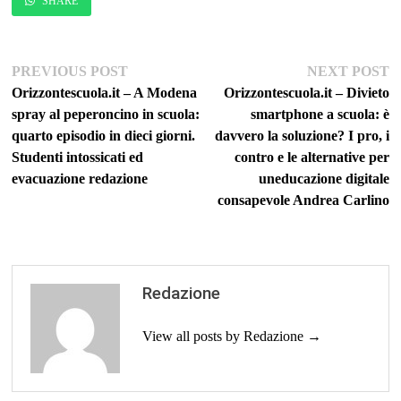
SHARE
Navigazione
Previous
Ne
PREVIOUS POST
NEXT POST
post:
po
Orizzontescuola.it – A Modena
Orizzontescuola.it – Divieto
articoli
spray al peperoncino in scuola:
smartphone a scuola: è
quarto episodio in dieci giorni.
davvero la soluzione? I pro, i
Studenti intossicati ed
contro e le alternative per
evacuazione redazione
uneducazione digitale
consapevole Andrea Carlino
Redazione
View all posts by Redazione →