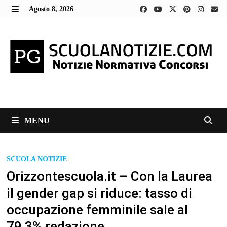
Skip
Agosto 8, 2026
to
MENU
content
MENU
SCUOLA NOTIZIE
Orizzontescuola.it – Con la Laurea
il gender gap si riduce: tasso di
occupazione femminile sale al
79,3% redazione