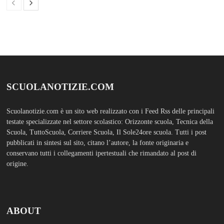
SCUOLANOTIZIE.COM
Scuolanotizie.com è un sito web realizzato con i Feed Rss delle principali
testate specializzate nel settore scolastico: Orizzonte scuola, Tecnica della
Scuola, TuttoScuola, Corriere Scuola, Il Sole24ore scuola. Tutti i post
pubblicati in sintesi sul sito, citano l’autore, la fonte originaria e
conservano tutti i collegamenti ipertestuali che rimandato al post di
origine.
ABOUT
Bam Pro WordPress theme is the premium advanced version of the
Bam
WordPress Theme.
Bam Pro is specially designed for blogs, magazines
and news websites. It has been designed to give a good impression to your
website readers. Nicely designed homepage widgets can be used to