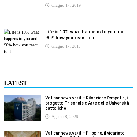
Life is 10% what happens to you and
90% how you react to it.
Giugno 17, 2017
LATEST
Vaticannews.va/it – Rilanciare l’empatia, il
progetto Triennale d’Arte delle Università
cattoliche
Agosto 8, 2026
Vaticannews.va/it – Filippine, il vicariato
apostolico di Calapan diventa diocesi
Agosto 8, 2026
Vaticannews.va/it – A Castel Gandolfo