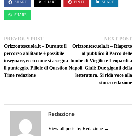
SHARE
SHARE
PIN IT
SHARE
SHARE
Navigazione
Previous
Ne
PREVIOUS POST
NEXT POST
post:
po
Orizzontescuola.it – Durante il
Orizzontescuola.it – Riaperto
articoli
percorso abilitante è possibile
al pubblico il Parco delle
insegnare, ecco come si assegna
tombe di Virgilio e Leopardi a
il punteggio. Pillole di Question
Napoli, Giuli: Due giganti della
Time redazione
letteratura. Si ridà voce alla
storia redazione
Redazione
View all posts by Redazione →