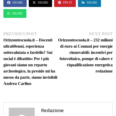
SHARE
SHARE
PIN IT
SHARE
SHARE
Navigazione
Previous
Ne
PREVIOUS POST
NEXT POST
post:
po
Orizzontescuola.it – Docenti
Orizzontescuola.it – 232 milioni
articoli
ultra60enni, esperienza
di euro ai Comuni per energie
sottovalutata o fardello? Sui
rinnovabili: incentivi per
social è dibattito: Per i più
fotovoltaico, pompe di calore e
giovani siamo un reparto
riqualificazione energetica
archeologico, la preside mi ha
redazione
messo da parte, siamo invisibili
Andrea Carlino
Redazione