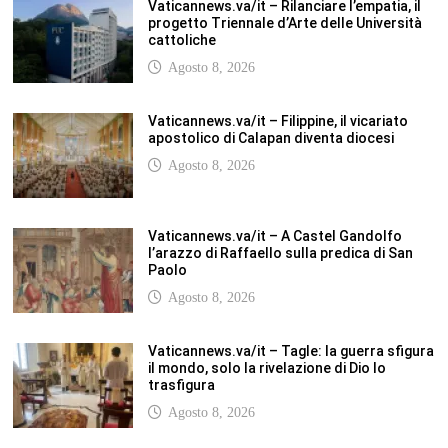
trasfigura
Agosto 8, 2026
Vaticannews.va/it – Il Papa in Francia,
quattro giorni intensi tra Chiesa, popolo e
istituzioni
Agosto 8, 2026
SCUOLANOTIZIE.COM
Scuolanotizie.com è un sito web realizzato con i Feed Rss delle principali
testate specializzate nel settore scolastico: Orizzonte scuola, Tecnica della