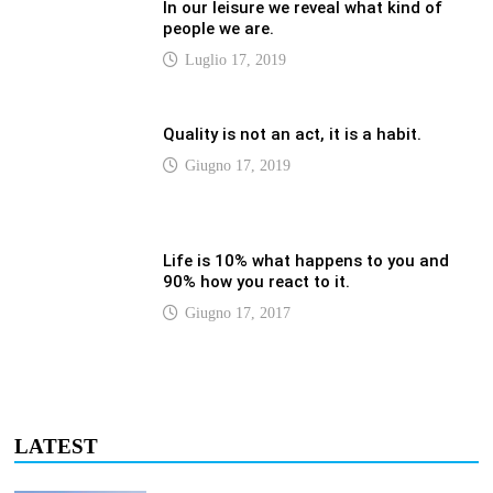
LATEST
Vaticannews.va/it – Rilanciare l’empatia, il
progetto Triennale d’Arte delle Università
cattoliche
Agosto 8, 2026
Vaticannews.va/it – Filippine, il vicariato
apostolico di Calapan diventa diocesi
Agosto 8, 2026
Vaticannews.va/it – A Castel Gandolfo
l’arazzo di Raffaello sulla predica di San
Paolo
Agosto 8, 2026
Vaticannews.va/it – Tagle: la guerra sfigura
il mondo, solo la rivelazione di Dio lo