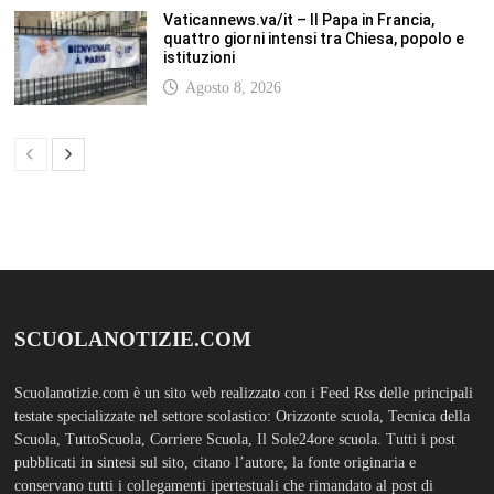
Scuola, TuttoScuola, Corriere Scuola, Il Sole24ore scuola. Tutti i post
pubblicati in sintesi sul sito, citano l’autore, la fonte originaria e
conservano tutti i collegamenti ipertestuali che rimandato al post di
origine.
ABOUT
Bam Pro WordPress theme is the premium advanced version of the
Bam
WordPress Theme.
Bam Pro is specially designed for blogs, magazines
and news websites. It has been designed to give a good impression to your
website readers. Nicely designed homepage widgets can be used to
display your content in a categorized and an organized manner.
SCUOLS NOTIZIE
MOSTRA TUTTO