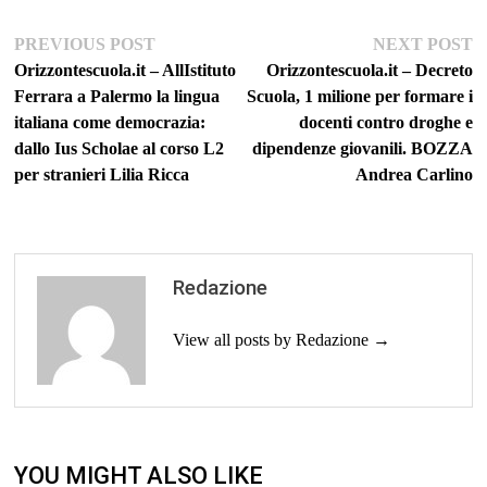
Navigazione
Previous
Ne
PREVIOUS POST
NEXT POST
post:
po
Orizzontescuola.it – AllIstituto
Orizzontescuola.it – Decreto
articoli
Ferrara a Palermo la lingua
Scuola, 1 milione per formare i
italiana come democrazia:
docenti contro droghe e
dallo Ius Scholae al corso L2
dipendenze giovanili. BOZZA
per stranieri Lilia Ricca
Andrea Carlino
Redazione
View all posts by Redazione →
YOU MIGHT ALSO LIKE