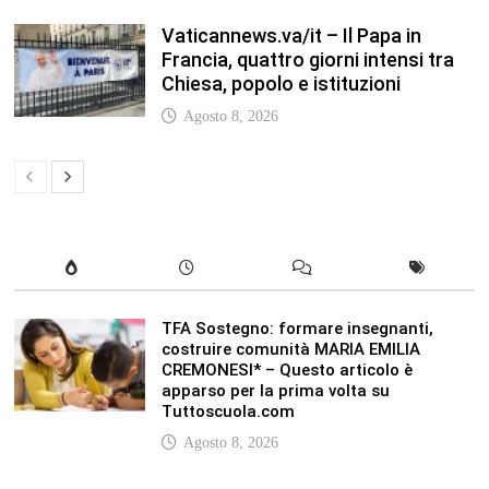
CREMONESI* – Questo articolo è
apparso per la prima volta su
Tuttoscuola.com
Agosto 8, 2026
In our leisure we reveal what kind of
people we are.
Luglio 17, 2019
Quality is not an act, it is a habit.
Giugno 17, 2019
Life is 10% what happens to you and
90% how you react to it.
Giugno 17, 2017