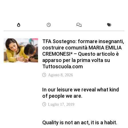
In our leisure we reveal what kind
of people we are.
Luglio 17, 2019
Quality is not an act, it is a habit.
Giugno 17, 2019
Life is 10% what happens to you
and 90% how you react to it.
Giugno 17, 2017
Life is really simple, but we insist
on making it complicated.
Giugno 17, 2019