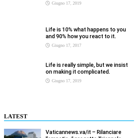
LATEST
Vaticannews.va/it – Rilanciare
l’empatia, il progetto Triennale
d’Arte delle Università cattoliche
Agosto 8, 2026
Vaticannews.va/it – Filippine, il
vicariato apostolico di Calapan
diventa diocesi
Agosto 8, 2026
Vaticannews.va/it – A Castel
Gandolfo l’arazzo di Raffaello sulla
predica di San Paolo
Agosto 8, 2026