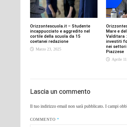
Orizzontescuola.it – Studente
Orizzontes
incappucciato e aggredito nel
Mare e del
cortile della scuola da 15
Valditara :
coetanei redazione
investiti 
nei settor
Marzo 23, 2025
Piazzese
Aprile 11
Lascia un commento
Il tuo indirizzo email non sarà pubblicato.
I campi obb
COMMENTO
*