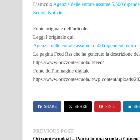
L’articolo
Agenzia delle entrate assume 5.500 dipendent
Scuola Notizie
.
Fonte originale dell’articolo:
Leggi l’originale qui:
Agenzia delle entrate assume 5.500 dipendenti entro il 
La pagina Feed Rss che ha generato la descrizione dell’
https://www.orizzontescuola.it/feed/
Fonte dell’immagine digitale:
https://www.orizzontescuola.it/wp-content/uploads/2
SHARE
SHARE
PIN IT
SH
Navigazione
Previous
PREVIOUS POST
post:
Orizzontescuola.it – Paura in una scuola a Cuneo,