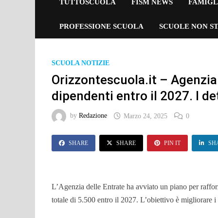
TUTTOSCUOLA
FISM NEWS
FAMIGL
PROFESSIONE SCUOLA
SCUOLE NON ST
SCUOLA NOTIZIE
Orizzontescuola.it – Agenzia
dipendenti entro il 2027. I d
by
Redazione
Marzo 24, 2025
0
SHARE
SHARE
PIN IT
SH
L’Agenzia delle Entrate ha avviato un piano per raffor
totale di 5.500 entro il 2027. L’obiettivo è migliorare i 