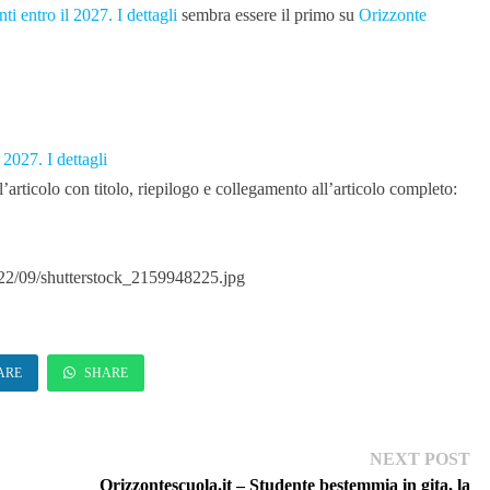
i entro il 2027. I dettagli
sembra essere il primo su
Orizzonte
2027. I dettagli
articolo con titolo, riepilogo e collegamento all’articolo completo:
022/09/shutterstock_2159948225.jpg
ARE
SHARE
Ne
NEXT POST
pos
Orizzontescuola.it – Studente bestemmia in gita, la