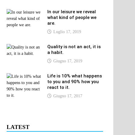
In our leisure we reveal
what kind of people we
are.
Luglio 17, 2019
Quality is not an act, it is
a habit.
Giugno 17, 2019
Life is 10% what happens
to you and 90% how you
react to it.
Giugno 17, 2017
LATEST