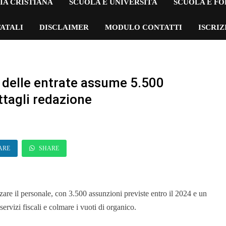
IA CRISTIANA
SCUOLA E UNIVERSITÀ
SCUOLA E F
ATALI
DISCLAIMER
MODULO CONTATTI
ISCRI
 delle entrate assume 5.500
ettagli redazione
ARE
SHARE
zare il personale, con 3.500 assunzioni previste entro il 2024 e un
servizi fiscali e colmare i vuoti di organico.