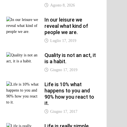
Agosto 8, 2026
In our leisure we
reveal what kind of
people we are.
Luglio 17, 2019
Quality is not an act, it
is a habit.
Giugno 17, 2019
Life is 10% what
happens to you and
90% how you react to
it.
Giugno 17, 2017
Life is really simple,