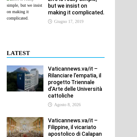
but we insist on
making it complicated.
Giugno 17, 2019
LATEST
Vaticannews.va/it –
Rilanciare l’empatia, il
progetto Triennale
d’Arte delle Università
cattoliche
Agosto 8, 2026
Vaticannews.va/it –
Filippine, il vicariato
apostolico di Calapan