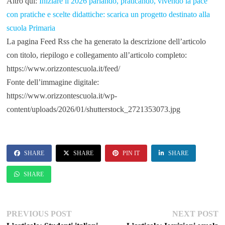
Altro qui:
Iniziare il 2026 parlando, praticando, vivendo la pace
con pratiche e scelte didattiche: scarica un progetto destinato alla
scuola Primaria
La pagina Feed Rss che ha generato la descrizione dell’articolo
con titolo, riepilogo e collegamento all’articolo completo:
https://www.orizzontescuola.it/feed/
Fonte dell’immagine digitale:
https://www.orizzontescuola.it/wp-
content/uploads/2026/01/shutterstock_2721353073.jpg
SHARE
SHARE
PIN IT
SHARE
SHARE
Navigazione
Previous
Ne
PREVIOUS POST
NEXT POST
post:
po