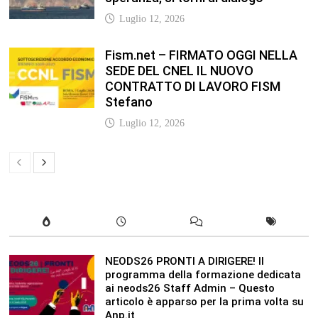
NEODS26 PRONTI A DIRIGERE! Il
programma della formazione dedicata
ai neods26 Staff Admin – Questo
articolo è apparso per la prima volta su
Anp.it
Luglio 12, 2026
In our leisure we reveal what kind of
people we are.
Luglio 17, 2019
Quality is not an act, it is a habit.
Giugno 17, 2019
Life is 10% what happens to you and
90% how you react to it.
Giugno 17, 2017