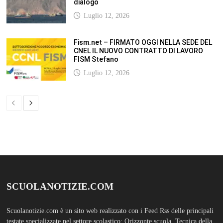
Scuolanotizie.com è un sito web realizzato con i Feed Rss delle principali
testate specializzate nel settore scolastico: Orizzonte scuola, Tecnica della
Scuola, TuttoScuola, Corriere Scuola, Il Sole24ore scuola. Tutti i post
pubblicati in sintesi sul sito, citano l’autore, la fonte originaria e
conservano tutti i collegamenti ipertestuali che rimandato al post di
origine.
ABOUT
Bam Pro WordPress theme is the premium advanced version of the
Bam
WordPress Theme.
Bam Pro is specially designed for blogs, magazines
and news websites. It has been designed to give a good impression to your
website readers. Nicely designed homepage widgets can be used to
display your content in a categorized and an organized manner.