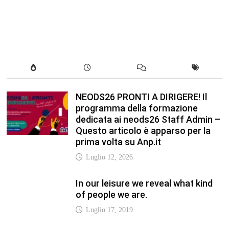
Luglio 12, 2026
In our leisure we reveal what kind
of people we are.
Luglio 17, 2019
Quality is not an act, it is a habit.
Giugno 17, 2019
Life is 10% what happens to you
and 90% how you react to it.
Giugno 17, 2017
Life is really simple, but we insist
on making it complicated.
Giugno 17, 2019