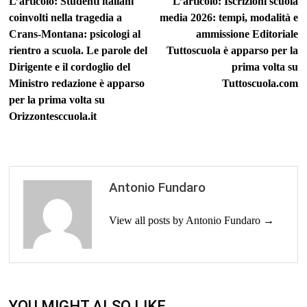
L’articolo: Studenti italiani
L’articolo: Iscrizioni scuola
articoli
coinvolti nella tragedia a
media 2026: tempi, modalità e
Crans-Montana: psicologi al
ammissione Editoriale
rientro a scuola. Le parole del
Tuttoscuola è apparso per la
Dirigente e il cordoglio del
prima volta su
Ministro redazione è apparso
Tuttoscuola.com
per la prima volta su
Orizzontesccuola.it
Antonio Fundaro
View all posts by Antonio Fundaro →
YOU MIGHT ALSO LIKE