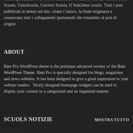
SCUOLS NOTIZIE
MOSTRA TUTTO
FASHION
Porta la tua scuola in Europa a un
prezzo straordinario Editoriale
Tuttoscuola – Questo articolo è
apparso per la prima volta su
Tuttoscuola.com
Luglio 12, 2026
Federico Moccia: Sogno una
scuola che includa leducazione
sentimentale tra le sue discipline
Editoriale Tuttoscuola – Questo