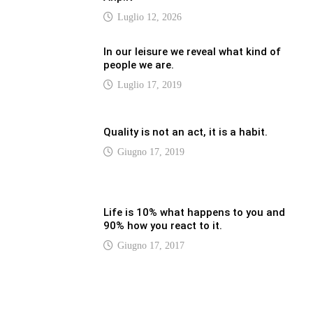
LATEST
Vaticannews.va/it – Pizzaballa: costruiamo
insieme la pace con il metodo di San
Benedetto
Luglio 12, 2026
Vaticannews.va/it – Terzo round di
attacchi Usa all’Iran che chiude lo Stretto
di Hormuz
Luglio 12, 2026
Vaticannews.va/it – Biblioteca Vaticana, a
settembre il Papa inaugura la mostra
“Aqva”
Luglio 12, 2026