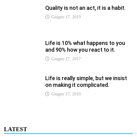
LATEST
Vaticannews.va/it – Pizzaballa:
costruiamo insieme la pace con il
metodo di San Benedetto
Luglio 12, 2026
Vaticannews.va/it – Terzo round di
attacchi Usa all’Iran che chiude lo
Stretto di Hormuz
Luglio 12, 2026
Vaticannews.va/it – Biblioteca
Vaticana, a settembre il Papa
inaugura la mostra “Aqva”