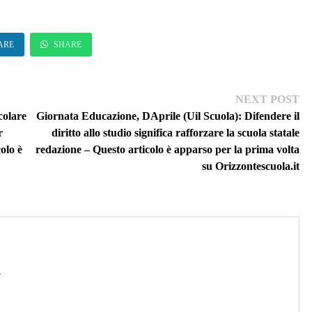
ARE
SHARE
Ne
NEXT POST
pos
colare
Giornata Educazione, DAprile (Uil Scuola): Difendere il
r
diritto allo studio significa rafforzare la scuola statale
olo è
redazione – Questo articolo è apparso per la prima volta
su Orizzontescuola.it
→