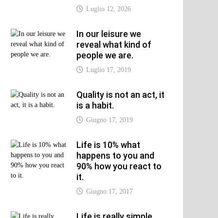
Luglio 12, 2026
In our leisure we
reveal what kind of
people we are.
xt
Luglio 17, 2019
t:
Quality is not an act, it
is a habit.
Giugno 17, 2019
Life is 10% what
happens to you and
90% how you react to
it.
Giugno 17, 2017
Life is really simple,