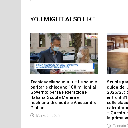
YOU MIGHT ALSO LIKE
Tecnicadellascuola.it – Le scuole
Scuole par
paritarie chiedono 180 milioni al
guida dell
Governo: per la Federazione
2026/27: d
Italiana Scuole Materne
entro il 3
rischiano di chiudere Alessandro
sulle class
Giuliani
calendari
– Questo a
Marzo 3, 2025
la prima v
Gennaio 