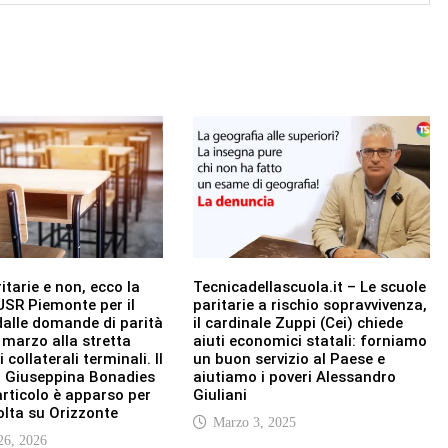
itarie e non, ecco la
Tecnicadellascuola.it – Le scuole
USR Piemonte per il
paritarie a rischio sopravvivenza,
alle domande di parità
il cardinale Zuppi (Cei) chiede
1 marzo alla stretta
aiuti economici statali: forniamo
i collaterali terminali. Il
un buon servizio al Paese e
o Giuseppina Bonadies
aiutiamo i poveri Alessandro
rticolo è apparso per
Giuliani
olta su Orizzonte
Marzo 3, 2025
26, 2026