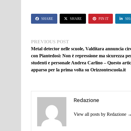
SHARE
SHARE
PIN IT
SH
Navigazione
Previous
PREVIOUS POST
post:
Metal detector nelle scuole, Valditara annuncia cir
articoli
con Piantedosi: Non è repressione ma sicurezza pe
studenti e personale Andrea Carlino – Questo artic
apparso per la prima volta su Orizzontescuola.it
Redazione
View all posts by Redazione 