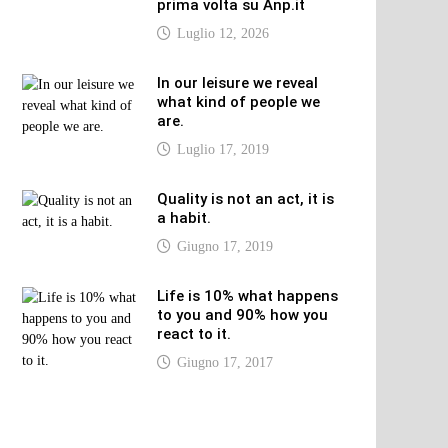
prima volta su Anp.it
Luglio 12, 2026
In our leisure we reveal
what kind of people we
are.
Luglio 17, 2019
Quality is not an act, it is
a habit.
Giugno 17, 2019
Life is 10% what happens
to you and 90% how you
react to it.
Giugno 17, 2017