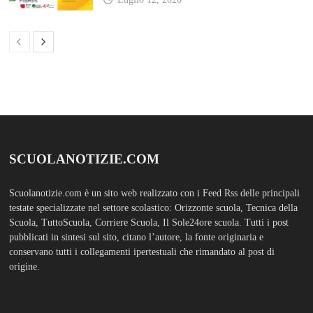
testate specializzate nel settore scolastico: Orizzonte scuola, Tecnica della
Scuola, TuttoScuola, Corriere Scuola, Il Sole24ore scuola. Tutti i post
pubblicati in sintesi sul sito, citano l’autore, la fonte originaria e
conservano tutti i collegamenti ipertestuali che rimandato al post di
origine.
ABOUT
Bam Pro WordPress theme is the premium advanced version of the
Bam
WordPress Theme.
Bam Pro is specially designed for blogs, magazines
and news websites. It has been designed to give a good impression to your
website readers. Nicely designed homepage widgets can be used to
display your content in a categorized and an organized manner.
SCUOLS NOTIZIE
MOSTRA TUTTO