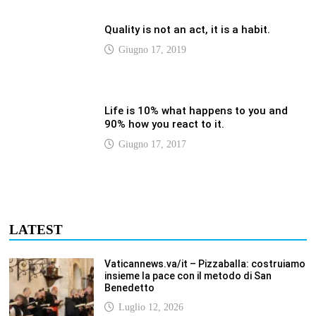
LATEST
Vaticannews.va/it – Pizzaballa: costruiamo
insieme la pace con il metodo di San
Benedetto
Luglio 12, 2026
Vaticannews.va/it – Terzo round di
attacchi Usa all’Iran che chiude lo Stretto
di Hormuz
Luglio 12, 2026
Vaticannews.va/it – Biblioteca Vaticana, a
settembre il Papa inaugura la mostra
“Aqva”
Luglio 12, 2026
Vaticannews.va/it – Il Papa: i venti di guerra