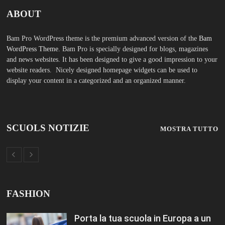
FASHION
Porta la tua scuola in Europa a un
prezzo straordinario Editoriale
Tuttoscuola – Questo articolo è
apparso per la prima volta su
Tuttoscuola.com
Luglio 12, 2026
Federico Moccia: Sogno una
scuola che includa leducazione
sentimentale tra le sue discipline
Editoriale Tuttoscuola – Questo
articolo è apparso per la prima
volta su Tuttoscuola.com