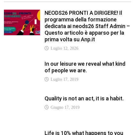
Quality is not an act, it is a habit.
Giugno 17, 2019
Life is 10% what happens to you
and 90% how you react to it.
Giugno 17, 2017
Life is really simple, but we insist
on making it complicated.
Giugno 17, 2019
LATEST