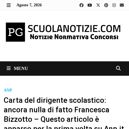
Skip
Agosto 7, 2026
to
MENU
content
MENU
ANP
Carta del dirigente scolastico:
ancora nulla di fatto Francesca
Bizzotto – Questo articolo è
apparso per la prima volta su Anp.it