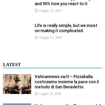
Vaticannews.va/it – Pizzaballa:
costruiamo insieme la pace con il
metodo di San Benedetto
Luglio 12, 2026
Vaticannews.va/it – Terzo round di
attacchi Usa all’Iran che chiude lo
Stretto di Hormuz
Luglio 12, 2026
Vaticannews.va/it – Biblioteca
Vaticana, a settembre il Papa
inaugura la mostra “Aqva”
Luglio 12, 2026
Vaticannews.va/it – Il Papa: i venti
di guerra non spengano la