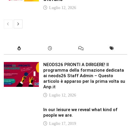
Anp.it
Luglio 12, 2026
In our leisure we reveal what kind of
people we are.
Luglio 17, 2019
Quality is not an act, it is a habit.
Giugno 17, 2019
Life is 10% what happens to you and
90% how you react to it.
Giugno 17, 2017