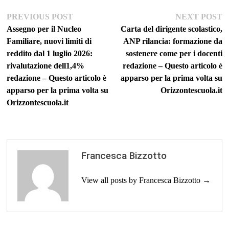
Navigazione
Previous
Ne
PREVIOUS POST
NEXT POST
post:
po
Assegno per il Nucleo
Carta del dirigente scolastico,
articoli
Familiare, nuovi limiti di
ANP rilancia: formazione da
reddito dal 1 luglio 2026:
sostenere come per i docenti
rivalutazione dell1,4%
redazione – Questo articolo è
redazione – Questo articolo è
apparso per la prima volta su
apparso per la prima volta su
Orizzontescuola.it
Orizzontescuola.it
Francesca Bizzotto
View all posts by Francesca Bizzotto →