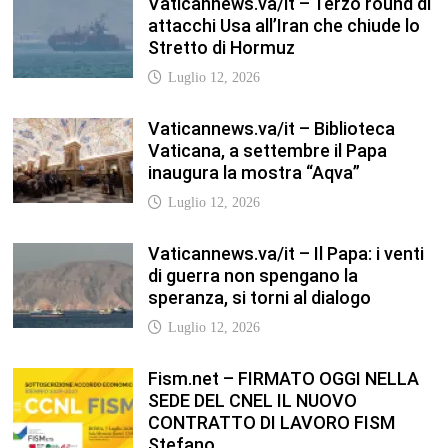
speranza, si torni al dialogo
Luglio 12, 2026
Fism.net – FIRMATO OGGI NELLA
SEDE DEL CNEL IL NUOVO
CONTRATTO DI LAVORO FISM
Stefano
Luglio 12, 2026
NEODS26 PRONTI A DIRIGERE! Il
programma della formazione dedicata
ai neods26 Staff Admin – Questo
articolo è apparso per la prima volta su