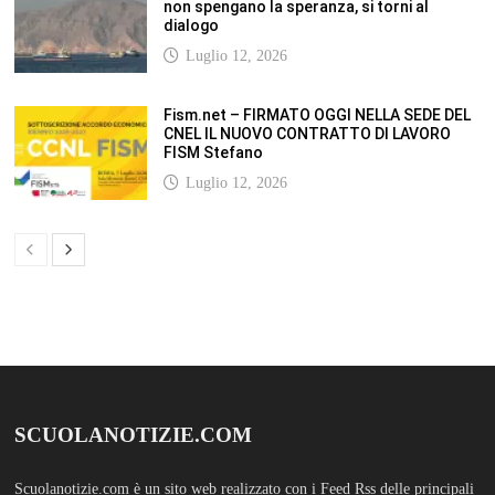
Fism.net – FIRMATO OGGI NELLA SEDE DEL
CNEL IL NUOVO CONTRATTO DI LAVORO
FISM Stefano
Luglio 12, 2026
SCUOLANOTIZIE.COM
Scuolanotizie.com è un sito web realizzato con i Feed Rss delle principali
testate specializzate nel settore scolastico: Orizzonte scuola, Tecnica della
Scuola, TuttoScuola, Corriere Scuola, Il Sole24ore scuola. Tutti i post
pubblicati in sintesi sul sito, citano l’autore, la fonte originaria e
conservano tutti i collegamenti ipertestuali che rimandato al post di
origine.