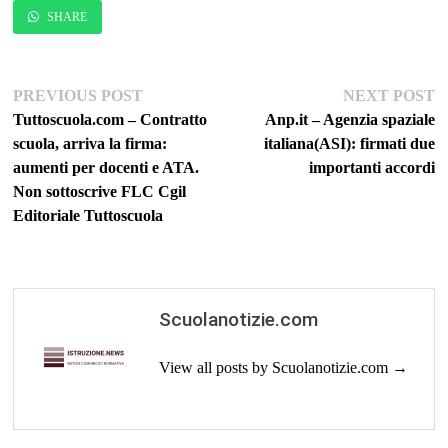
SHARE
Navigazione
Previous
Ne
PREVIOUS POST
NEXT POST
post:
po
Tuttoscuola.com – Contratto
Anp.it – Agenzia spaziale
articoli
scuola, arriva la firma:
italiana(ASI): firmati due
aumenti per docenti e ATA.
importanti accordi
Non sottoscrive FLC Cgil
Editoriale Tuttoscuola
Scuolanotizie.com
View all posts by Scuolanotizie.com →