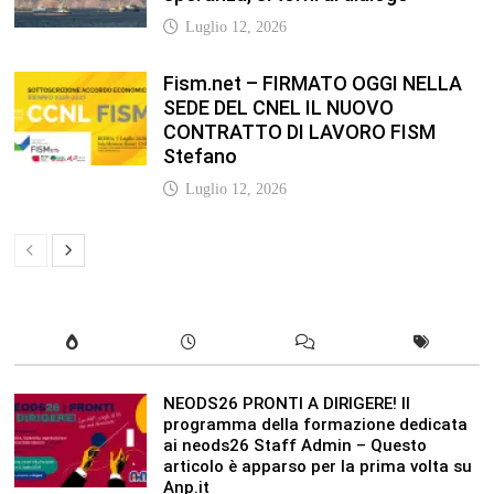
NEODS26 PRONTI A DIRIGERE! Il
programma della formazione dedicata
ai neods26 Staff Admin – Questo
articolo è apparso per la prima volta su
Anp.it
Luglio 12, 2026
In our leisure we reveal what kind of
people we are.
Luglio 17, 2019
Quality is not an act, it is a habit.
Giugno 17, 2019
Life is 10% what happens to you and
90% how you react to it.
Giugno 17, 2017