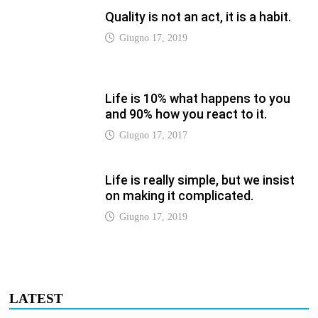
LATEST
Vaticannews.va/it – Pizzaballa:
costruiamo insieme la pace con il
metodo di San Benedetto
Luglio 12, 2026
Vaticannews.va/it – Terzo round di
attacchi Usa all’Iran che chiude lo
Stretto di Hormuz
Luglio 12, 2026
Vaticannews.va/it – Biblioteca
Vaticana, a settembre il Papa
inaugura la mostra “Aqva”