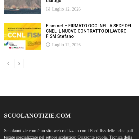
Scuolanotizie.com è un sito web realizzato con i Feed Rss delle principali
testate specializzate nel settore scolastico: Orizzonte scuola, Tecnica della
Scuola, TuttoScuola, Corriere Scuola, Il Sole24ore scuola. Tutti i post
pubblicati in sintesi sul sito, citano l’autore, la fonte originaria e
conservano tutti i collegamenti ipertestuali che rimandato al post di
origine.
ABOUT
Bam Pro WordPress theme is the premium advanced version of the
Bam
WordPress Theme.
Bam Pro is specially designed for blogs, magazines
and news websites. It has been designed to give a good impression to your
website readers. Nicely designed homepage widgets can be used to
display your content in a categorized and an organized manner.