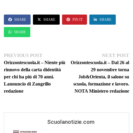
SHARE
SHARE
PIN IT
SHARE
SHARE
Navigazione
Previous
Ne
PREVIOUS POST
NEXT POST
post:
po
Orizzontescuola.it – Niente più
Orizzontescuola.it – Dal 26 al
articoli
rinnovo della carta didentità
29 novembre torna
per chi ha più di 70 anni.
Job&Orienta, il salone su
Lannuncio di Zangrillo
scuola, formazione e lavoro.
redazione
NOTA Ministero redazione
Scuolanotizie.com