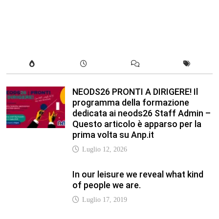
Luglio 12, 2026
In our leisure we reveal what kind
of people we are.
Luglio 17, 2019
Quality is not an act, it is a habit.
Giugno 17, 2019
Life is 10% what happens to you
and 90% how you react to it.
Giugno 17, 2017
Life is really simple, but we insist
on making it complicated.
Giugno 17, 2019