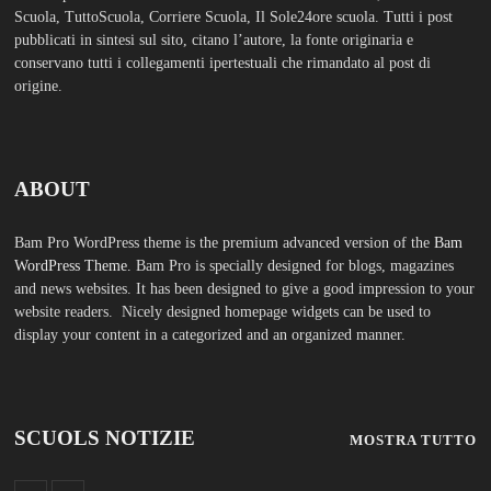
SCUOLS NOTIZIE
MOSTRA TUTTO
FASHION
Porta la tua scuola in Europa a un
prezzo straordinario Editoriale
Tuttoscuola – Questo articolo è
apparso per la prima volta su
Tuttoscuola.com
Luglio 12, 2026
Federico Moccia: Sogno una
scuola che includa leducazione
sentimentale tra le sue discipline
Editoriale Tuttoscuola – Questo