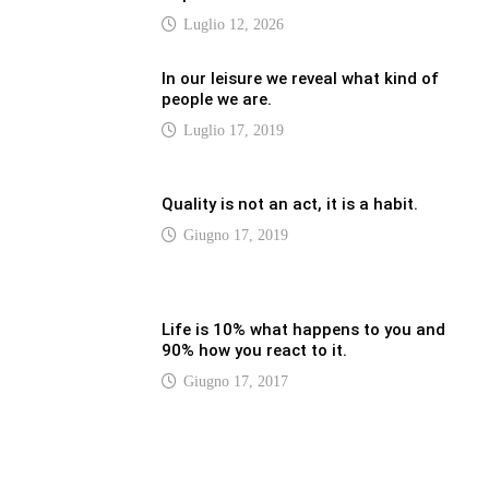
LATEST
Vaticannews.va/it – Pizzaballa: costruiamo
insieme la pace con il metodo di San
Benedetto
Luglio 12, 2026
Vaticannews.va/it – Terzo round di
attacchi Usa all’Iran che chiude lo Stretto
di Hormuz
Luglio 12, 2026
Vaticannews.va/it – Biblioteca Vaticana, a
settembre il Papa inaugura la mostra
“Aqva”
Luglio 12, 2026