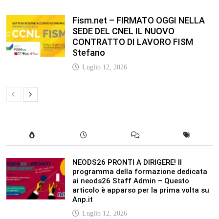
NEODS26 PRONTI A DIRIGERE! Il
programma della formazione dedicata
ai neods26 Staff Admin – Questo
articolo è apparso per la prima volta su
Anp.it
Luglio 12, 2026
In our leisure we reveal what kind of
people we are.
Luglio 17, 2019
Quality is not an act, it is a habit.
Giugno 17, 2019
Life is 10% what happens to you and
90% how you react to it.
Giugno 17, 2017