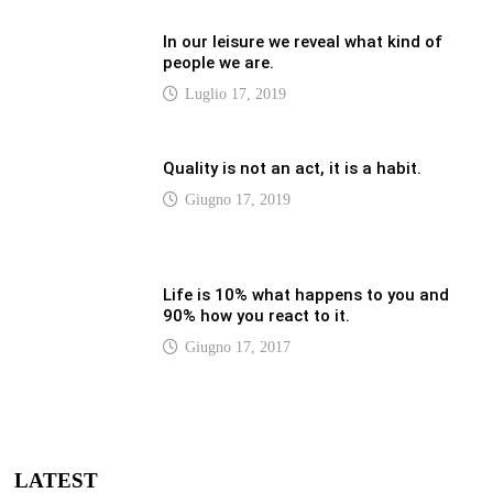
LATEST
Vaticannews.va/it – Pizzaballa: costruiamo
insieme la pace con il metodo di San
Benedetto
Luglio 12, 2026
Vaticannews.va/it – Terzo round di
attacchi Usa all’Iran che chiude lo Stretto
di Hormuz
Luglio 12, 2026
Vaticannews.va/it – Biblioteca Vaticana, a
settembre il Papa inaugura la mostra
“Aqva”
Luglio 12, 2026
Vaticannews.va/it – Il Papa: i venti di guerra