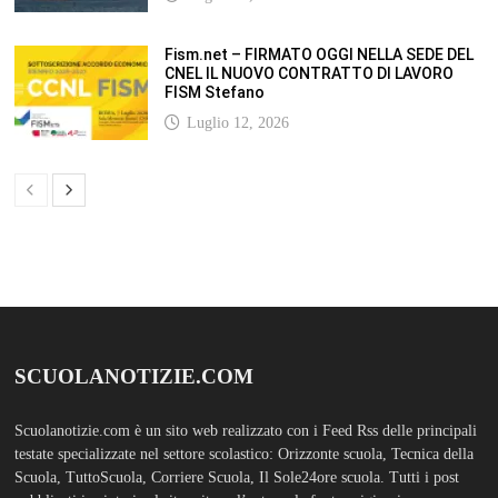
Scuolanotizie.com è un sito web realizzato con i Feed Rss delle principali
testate specializzate nel settore scolastico: Orizzonte scuola, Tecnica della
Scuola, TuttoScuola, Corriere Scuola, Il Sole24ore scuola. Tutti i post
pubblicati in sintesi sul sito, citano l’autore, la fonte originaria e
conservano tutti i collegamenti ipertestuali che rimandato al post di
origine.
ABOUT
Bam Pro WordPress theme is the premium advanced version of the
Bam
WordPress Theme.
Bam Pro is specially designed for blogs, magazines
and news websites. It has been designed to give a good impression to your
website readers. Nicely designed homepage widgets can be used to
display your content in a categorized and an organized manner.
SCUOLS NOTIZIE
MOSTRA TUTTO