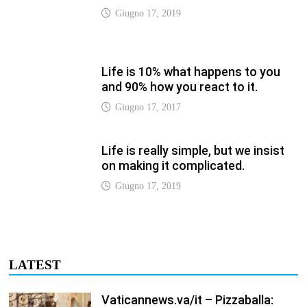
LATEST
Vaticannews.va/it – Pizzaballa:
costruiamo insieme la pace con il
metodo di San Benedetto
Luglio 12, 2026
Vaticannews.va/it – Terzo round di
attacchi Usa all’Iran che chiude lo
Stretto di Hormuz
Luglio 12, 2026
Vaticannews.va/it – Biblioteca
Vaticana, a settembre il Papa
inaugura la mostra “Aqva”
Luglio 12, 2026