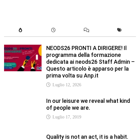
In our leisure we reveal what kind
of people we are.
Luglio 17, 2019
Quality is not an act, it is a habit.
Giugno 17, 2019
Life is 10% what happens to you
and 90% how you react to it.
Giugno 17, 2017
Life is really simple, but we insist
on making it complicated.
Giugno 17, 2019