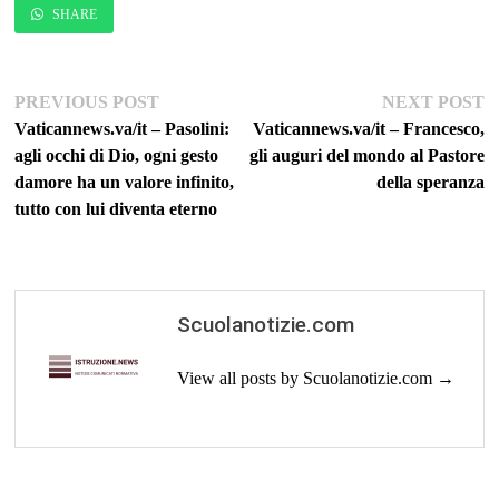
SHARE
Navigazione
Previous
Ne
PREVIOUS POST
NEXT POST
post:
po
Vaticannews.va/it – Pasolini:
Vaticannews.va/it – Francesco,
articoli
agli occhi di Dio, ogni gesto
gli auguri del mondo al Pastore
damore ha un valore infinito,
della speranza
tutto con lui diventa eterno
Scuolanotizie.com
View all posts by Scuolanotizie.com →