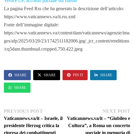
Vertice Ue, accordo parziale sul riarmo
La pagina Feed Rss che ha generato la descrizione dell’articolo:
https://www.vaticannews.va/it.rss.xml
Fonte dell’immagine digitale:
https://www.vaticannews.va/content/dam/vaticannews/agenzie/ima
ges/afp/2025/03/20/23/1742511182006.jpg/_jcr_content/renditions
/cq5dam.thumbnail.cropped.750.422.jpeg
SHARE
SHARE
PIN IT
SHARE
SHARE
Navigazione
Previous
Ne
PREVIOUS POST
NEXT POST
post:
po
Vaticannews.va/it – Israele, il
Vaticannews.va/it – “Giubileo e
articoli
presidente Herzog critica la
Cultura”, a Roma un concerto
ripresa dei combattimenti
speciale in memoria di