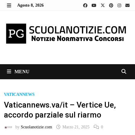
Skip
Agosto 8, 2026
to
MENU
content
MENU
VATICANNEWS
Vaticannews.va/it – Vertice Ue,
accordo parziale sul riarmo
by
Scuolanotizie.com
Marzo 21, 2025
0