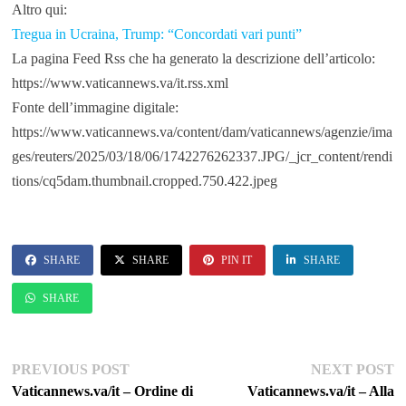
Altro qui:
Tregua in Ucraina, Trump: “Concordati vari punti”
La pagina Feed Rss che ha generato la descrizione dell’articolo:
https://www.vaticannews.va/it.rss.xml
Fonte dell’immagine digitale:
https://www.vaticannews.va/content/dam/vaticannews/agenzie/ima
ges/reuters/2025/03/18/06/1742276262337.JPG/_jcr_content/rendi
tions/cq5dam.thumbnail.cropped.750.422.jpeg
SHARE
SHARE
PIN IT
SHARE
SHARE
Navigazione
Previous
Ne
PREVIOUS POST
NEXT POST
post:
po
Vaticannews.va/it – Ordine di
Vaticannews.va/it – Alla