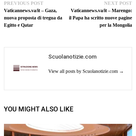
Navigazione
Previous
Ne
PREVIOUS POST
NEXT POST
post:
po
Vaticannews.va/it – Gaza,
Vaticannews.va/it – Marengo:
articoli
nuova proposta di tregua da
il Papa ha scritto nuove pagine
Egitto e Qatar
per la Mongolia
Scuolanotizie.com
View all posts by Scuolanotizie.com →
YOU MIGHT ALSO LIKE