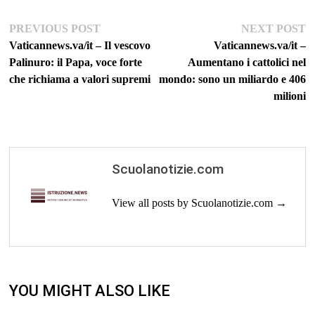
Navigazione
Previous
Ne
PREVIOUS POST
NEXT POST
post:
po
Vaticannews.va/it – Il vescovo
Vaticannews.va/it –
articoli
Palinuro: il Papa, voce forte
Aumentano i cattolici nel
che richiama a valori supremi
mondo: sono un miliardo e 406
milioni
Scuolanotizie.com
View all posts by Scuolanotizie.com →
YOU MIGHT ALSO LIKE