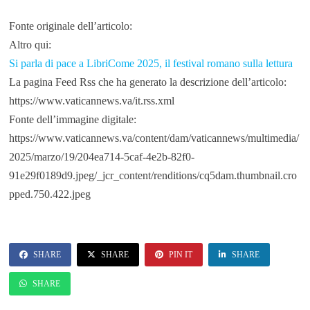
Fonte originale dell’articolo:
Altro qui:
Si parla di pace a LibriCome 2025, il festival romano sulla lettura
La pagina Feed Rss che ha generato la descrizione dell’articolo:
https://www.vaticannews.va/it.rss.xml
Fonte dell’immagine digitale:
https://www.vaticannews.va/content/dam/vaticannews/multimedia/
2025/marzo/19/204ea714-5caf-4e2b-82f0-
91e29f0189d9.jpeg/_jcr_content/renditions/cq5dam.thumbnail.cro
pped.750.422.jpeg
SHARE
SHARE
PIN IT
SHARE
SHARE