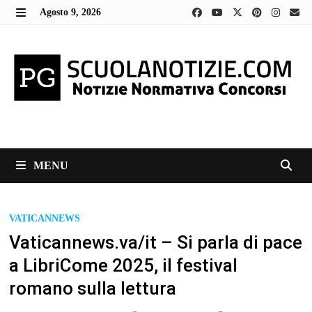
Skip
Agosto 9, 2026
to
MENU
content
MENU
VATICANNEWS
Vaticannews.va/it – Si parla di pace
a LibriCome 2025, il festival
romano sulla lettura