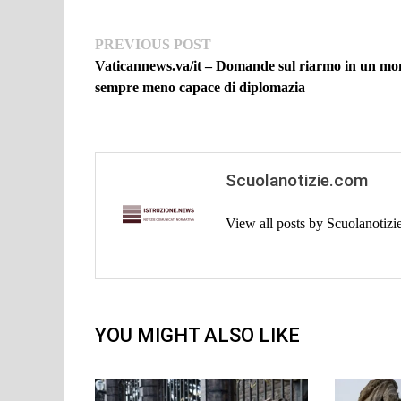
Navigazione
Previous
PREVIOUS POST
post:
Vaticannews.va/it – Domande sul riarmo in un m
articoli
sempre meno capace di diplomazia
Scuolanotizie.com
View all posts by Scuolanotiz
YOU MIGHT ALSO LIKE