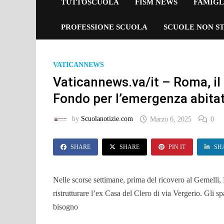
TUTTOSCUOLA
FISM NEWS
FAMIGL
PROFESSIONE SCUOLA
SCUOLE NON ST
VATICANNEWS
Vaticannews.va/it – Roma, il
Fondo per l’emergenza abita
by
Scuolanotizie.com
Marzo 6, 2025
0
SHARE
SHARE
PIN IT
SH
Nelle scorse settimane, prima del ricovero al Gemelli,
ristrutturare l’ex Casa del Clero di via Vergerio. Gli s
bisogno