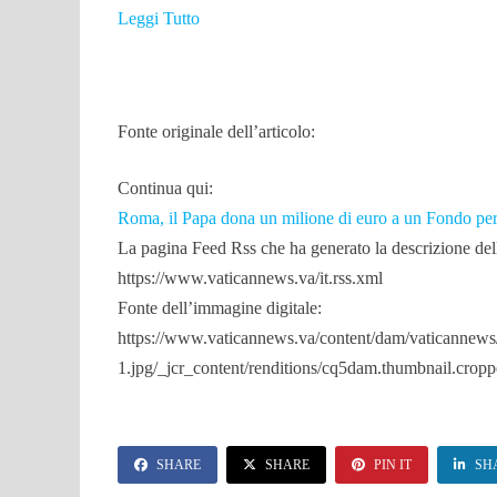
Leggi Tutto
Fonte originale dell’articolo:
Continua qui:
Roma, il Papa dona un milione di euro a un Fondo per
La pagina Feed Rss che ha generato la descrizione dell
https://www.vaticannews.va/it.rss.xml
Fonte dell’immagine digitale:
https://www.vaticannews.va/content/dam/vaticann
1.jpg/_jcr_content/renditions/cq5dam.thumbnail.crop
SHARE
SHARE
PIN IT
SH