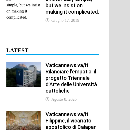
but we insist on
making it complicated.
Giugno 17, 2019
LATEST
Vaticannews.va/it –
Rilanciare l’empatia, il
progetto Triennale
d’Arte delle Università
cattoliche
Agosto 8, 2026
Vaticannews.va/it –
Filippine, il vicariato
apostolico di Calapan