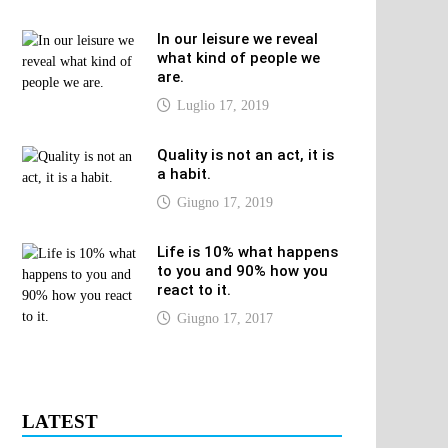
In our leisure we reveal
what kind of people we
are.
Luglio 17, 2019
Quality is not an act, it is
a habit.
Giugno 17, 2019
Life is 10% what happens
to you and 90% how you
react to it.
Giugno 17, 2017
LATEST