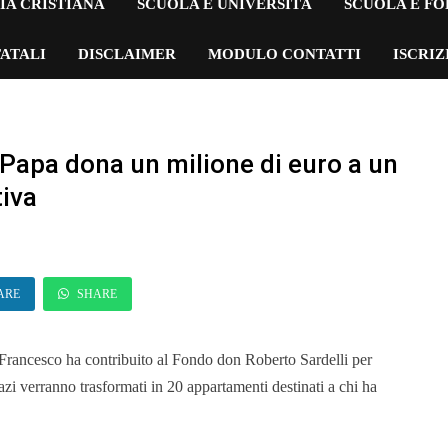
IA CRISTIANA
SCUOLA E UNIVERSITÀ
SCUOLA E F
ATALI
DISCLAIMER
MODULO CONTATTI
ISCRI
 Papa dona un milione di euro a un
tiva
ARE
SHARE
 Francesco ha contribuito al Fondo don Roberto Sardelli per
pazi verranno trasformati in 20 appartamenti destinati a chi ha