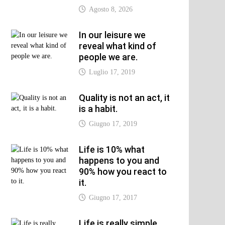
Agosto 8, 2026
xt
In our leisure we
t:
reveal what kind of
people we are.
Luglio 17, 2019
Quality is not an act, it
is a habit.
Giugno 17, 2019
Life is 10% what
happens to you and
90% how you react to
it.
Giugno 17, 2017
Life is really simple,