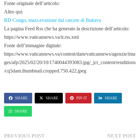
Fonte originale dell’articolo:
Altro qui:
RD Congo, maxi-evasione dal carcere di Bukavu
La pagina Feed Rss che ha generato la descrizione dell’articolo:
https://www.vaticannews.va/it.rss.xml
Fonte dell’immagine digitale:
https://www.vaticannews.va/content/dam/vaticannews/agenzie/ima
ges/afp/2025/02/20/10/1740044393083.jpg/_jcr_content/renditions
/cq5dam.thumbnail.cropped.750.422.jpeg
SHARE
SHARE
PIN IT
SHARE
SHARE
Navigazione
Previous
Ne
PREVIOUS POST
NEXT POST