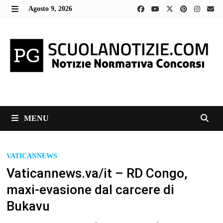
Skip
Agosto 9, 2026
to
MENU
content
MENU
VATICANNEWS
Vaticannews.va/it – RD Congo,
maxi-evasione dal carcere di
Bukavu