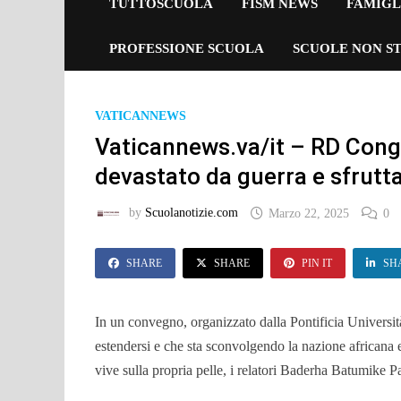
TUTTOSCUOLA
FISM NEWS
FAMIGL
PROFESSIONE SCUOLA
SCUOLE NON ST
VATICANNEWS
Vaticannews.va/it – RD Congo
devastato da guerra e sfrut
by
Scuolanotizie.com
Marzo 22, 2025
0
SHARE
SHARE
PIN IT
SH
In un convegno, organizzato dalla Pontificia Universit
estendersi e che sta sconvolgendo la nazione africana e 
vive sulla propria pelle, i relatori Baderha Batumik