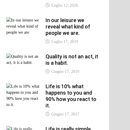
Luglio 12, 2026
xt
In our leisure we
t:
reveal what kind of
people we are.
Luglio 17, 2019
Quality is not an act, it
is a habit.
Giugno 17, 2019
Life is 10% what
happens to you and
90% how you react to
it.
Giugno 17, 2017
Life is really simple,