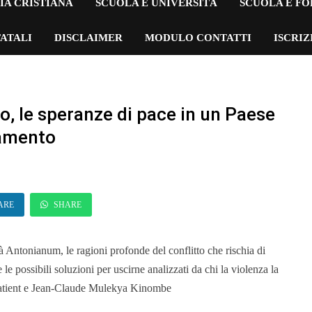
IA CRISTIANA
SCUOLA E UNIVERSITÀ
SCUOLA E F
ATALI
DISCLAIMER
MODULO CONTATTI
ISCRI
, le speranze di pace in un Paese
tamento
ARE
SHARE
à Antonianum, le ragioni profonde del conflitto che rischia di
le possibili soluzioni per uscirne analizzati da chi la violenza la
e Patient e Jean-Claude Mulekya Kinombe