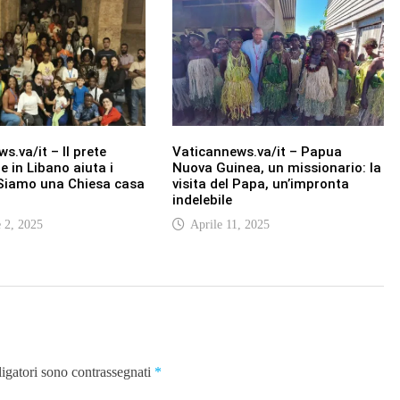
s.va/it – Il prete
Vaticannews.va/it – Papua
e in Libano aiuta i
Nuova Guinea, un missionario: la
 Siamo una Chiesa casa
visita del Papa, un’impronta
indelebile
 2, 2025
Aprile 11, 2025
ligatori sono contrassegnati
*