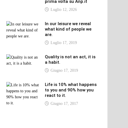
prima volta su Anp.it
Luglio 12, 2026
In our leisure we reveal
what kind of people we
are.
Luglio 17, 2019
Quality is not an act, it is
a habit.
Giugno 17, 2019
Life is 10% what happens
to you and 90% how you
react to it.
Giugno 17, 2017