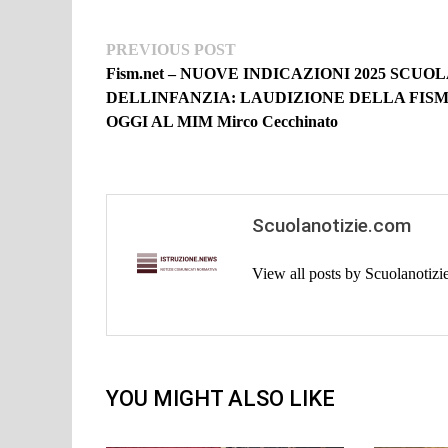
Navigazione
Previous
PREVIOUS POST
post:
Fism.net – NUOVE INDICAZIONI 2025 SCUO
articoli
DELLINFANZIA: LAUDIZIONE DELLA FIS
OGGI AL MIM Mirco Cecchinato
Scuolanotizie.com
View all posts by Scuolanotiz
YOU MIGHT ALSO LIKE