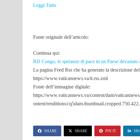
Leggi Tutto
Fonte originale dell’articolo:
Continua qui:
RD Congo, le speranze di pace in un Paese devastato 
La pagina Feed Rss che ha generato la descrizione dell
https://www.vaticannews.va/it.rss.xml
Fonte dell’immagine digitale:
https://www.vaticannews.va/content/dam/vaticannews
ontent/renditions/cq5dam.thumbnail.cropped.750.422.
SHARE
SHARE
PIN IT
SH