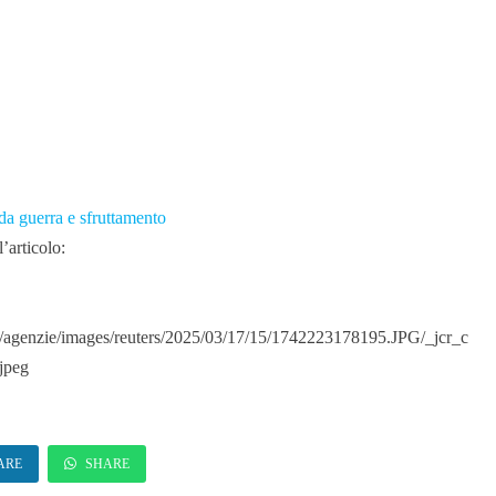
da guerra e sfruttamento
’articolo:
/agenzie/images/reuters/2025/03/17/15/1742223178195.JPG/_jcr_c
jpeg
ARE
SHARE