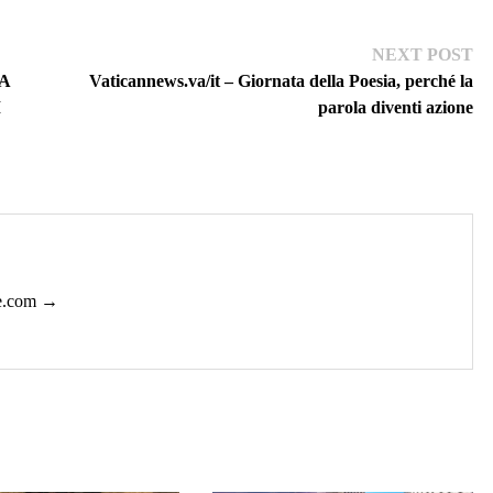
Ne
NEXT POST
pos
LA
Vaticannews.va/it – Giornata della Poesia, perché la
M
parola diventi azione
ie.com →