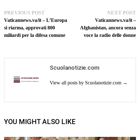
Navigazione
Previous
Ne
PREVIOUS POST
NEXT POST
post:
po
Vaticannews.va/it – L’Europa
Vaticannews.va/it –
articoli
si riarma, approvati 800
Afghanistan, ancora senza
miliardi per la difesa comune
voce la radio delle donne
Scuolanotizie.com
View all posts by Scuolanotizie.com →
YOU MIGHT ALSO LIKE