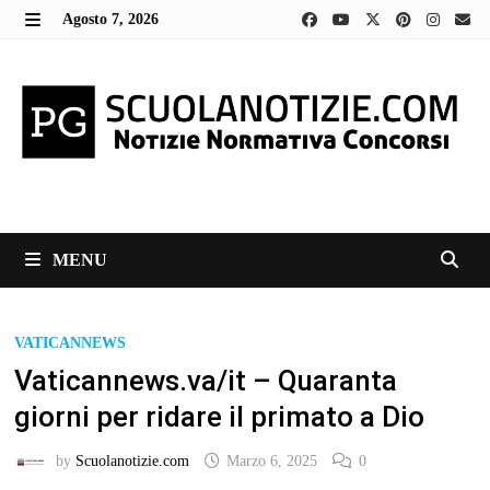
Skip
Agosto 7, 2026
to
MENU
content
MENU
VATICANNEWS
Vaticannews.va/it – Quaranta
giorni per ridare il primato a Dio
by
Scuolanotizie.com
Marzo 6, 2025
0