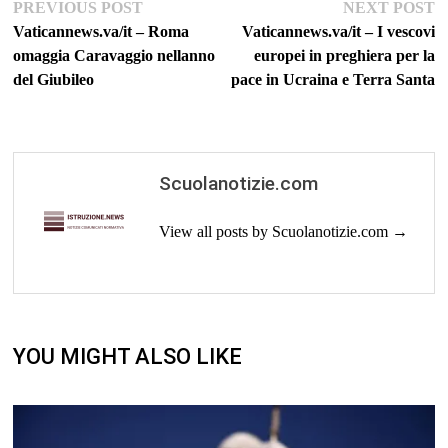
Navigazione
Previous
Ne
PREVIOUS POST
NEXT POST
post:
po
Vaticannews.va/it – Roma
Vaticannews.va/it – I vescovi
articoli
omaggia Caravaggio nellanno
europei in preghiera per la
del Giubileo
pace in Ucraina e Terra Santa
Scuolanotizie.com
View all posts by Scuolanotizie.com →
YOU MIGHT ALSO LIKE